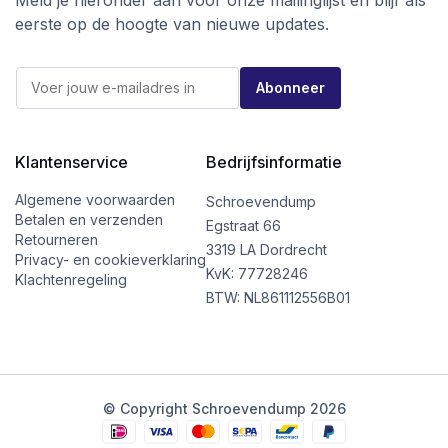
Meld je hieronder aan voor onze mailinglijst en blijf als
eerste op de hoogte van nieuwe updates.
E
E
-
Abonneer
-
m
m
a
a
i
i
l
l
Klantenservice
Bedrijfsinformatie
E
*
-
m
Algemene voorwaarden
Schroevendump
a
Betalen en verzenden
Egstraat 66
i
Retourneren
l
3319 LA Dordrecht
Privacy- en cookieverklaring
*
KvK: 77728246
Klachtenregeling
BTW: NL861112556B01
© Copyright Schroevendump 2026