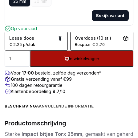
25 mm
30 mm
Bekijk variant
Op voorraad
Losse doos
Overdoos (10 st.)
€
2,25
p/stuk
Bespaar
€
2,70
In winkelwagen
Voor
17:00
besteld, zelfde dag verzonden*
Gratis
verzending vanaf €99
100 dagen retourgarantie
Klantenbeoordeling
9.7
/10
BESCHRIJVING
AANVULLENDE INFORMATIE
Productomschrijving
Sterke
Impact bitjes Torx 25mm
, gemaakt van gehard