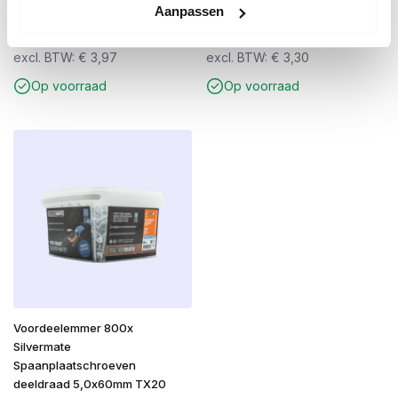
G70 wit 290ml
50mm
Aanpassen
Oorspronkelijke
Huidige
€
4,80
€
3,99
€
5,50
prijs
prijs
excl. BTW:
€
3,97
excl. BTW:
€
3,30
was:
is:
Op voorraad
Op voorraad
€ 5,50.
€ 4,80.
Voordeelemmer 800x
Silvermate
Spaanplaatschroeven
deeldraad 5,0x60mm TX20