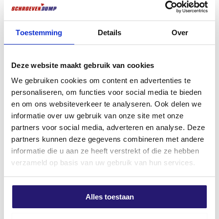
kracht en duurzaamheid belangrijk zijn.
Reciprozaagblad Barracuda
Schroevendump
Stepdrill Bi-Metaal 200 mm –
vlonderschroeven RVS 410 5,0
Toestemming
Details
Over
Hout & Metaal – Heavy-Duty
x 50 200stuks TX-25
€
2,99
€
12,17
excl. BTW:
€
2,47
excl. BTW:
€
10,06
Deze website maakt gebruik van cookies
Niet op voorraad
Op voorraad
We gebruiken cookies om content en advertenties te
personaliseren, om functies voor social media te bieden
en om ons websiteverkeer te analyseren. Ook delen we
Meest verkocht
informatie over uw gebruik van onze site met onze
partners voor social media, adverteren en analyse. Deze
partners kunnen deze gegevens combineren met andere
informatie die u aan ze heeft verstrekt of die ze hebben
verzameld op basis van uw gebruik van hun services.
Alles toestaan
professionele High tack/lijmkit
Wera bithouder magnetisch