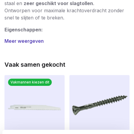
staal en
zeer geschikt voor slagtollen
.
Ontworpen voor maximale krachtoverdracht zonder
snel te slijten of te breken.
Eigenschappen:
Meer weergeven
Lengte: 25
mm
Type:
Torx (T10 t/m T40)
Vaak samen gekocht
Gemaakt van
hoogwaardig impactstaal
Zeer geschikt voor slagtollen en
Vakmannen kiezen dit
slagschroevendraaiers
Perfecte passing
in de schroefkop
Voor professioneel en intensief gebruik
Toepassing:
Ideaal voor montage, houtbouw en metaalwerk waar