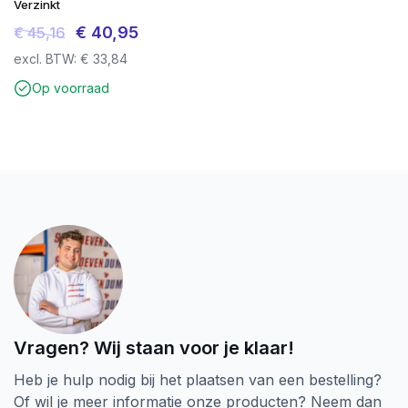
Verzinkt
Oorspronkelijke
Huidige
€
40,95
€
45,16
prijs
prijs
excl. BTW:
€
33,84
was:
is:
Op voorraad
€ 45,16.
€ 40,95.
Vragen? Wij staan voor je klaar!
Heb je hulp nodig bij het plaatsen van een bestelling?
Of wil je meer informatie onze producten? Neem dan