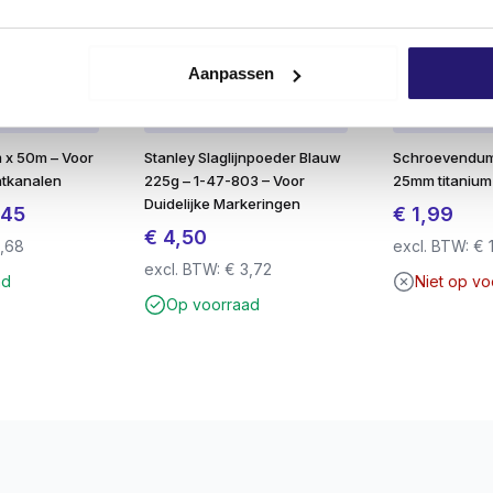
roeven
teren
Aanpassen
 en krachtoverdracht
t
 x 50m – Voor
Stanley Slaglijnpoeder Blauw
Schroevendu
htkanalen
225g – 1-47-803 – Voor
25mm titanium
Duidelijke Markeringen
pronkelijke
Huidige
,45
€
1,99
€
4,50
prijs
,68
excl. BTW:
€
 Torx 25 bitjes
excl. BTW:
€
3,72
is:
ad
Niet op v
75.
€ 4,45.
Op voorraad
uks