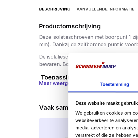
BESCHRIJVING
AANVULLENDE INFORMATIE
Productomschrijving
Deze isolatieschroeven met boorpunt 1 zijn
mm). Dankzij de zelfborende punt is voor
De isolatieschroeven worden geleverd in
bewaren. Bovendien ontvang je
3 gratis 
Toepassingen
Meer weergeven
Toestemming
Bevestiging van PIR, EPS en steenwo
Geschikt voor dak-, gevel- en wandis
Deze website maakt gebruik
Vaak samen gekocht
Zowel voor renovatie- als nieuwbou
We gebruiken cookies om cont
websiteverkeer te analyseren
Voor hout en dunwandig staal tot 2 
Actie!!
media, adverteren en analys
verstrekt of die ze hebben v