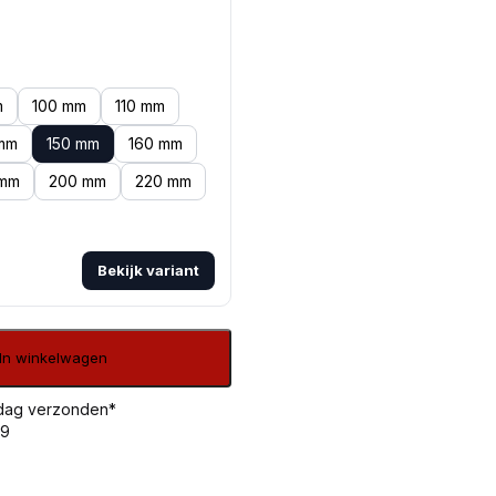
m
100 mm
110 mm
mm
150 mm
160 mm
 mm
200 mm
220 mm
Bekijk variant
In winkelwagen
 dag verzonden*
99