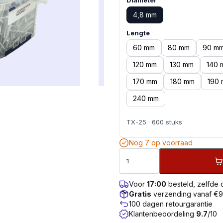
Diameter
4,8 mm
Lengte
60 mm
80 mm
90 m
120 mm
130 mm
140 
170 mm
180 mm
190
240 mm
TX-25 · 600 stuks
Nog 7 op voorraad
Voor
17:00
besteld, zelfde
Gratis
verzending vanaf €
100 dagen retourgarantie
Klantenbeoordeling
9.7
/10