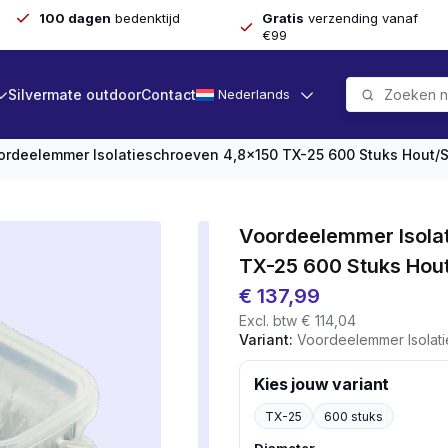
100 dagen
bedenktijd
Gratis
verzending vanaf
€99
Silvermate outdoor
Contact
Nederlands
ordeelemmer Isolatieschroeven 4,8×150 TX-25 600 Stuks Hout/s
Voordeelemmer Isola
TX-25 600 Stuks Hout
€
137,99
Excl. btw
€
114,04
Variant:
Voordeelemmer Isolatieschroe
Kies jouw variant
TX-25
600 stuks