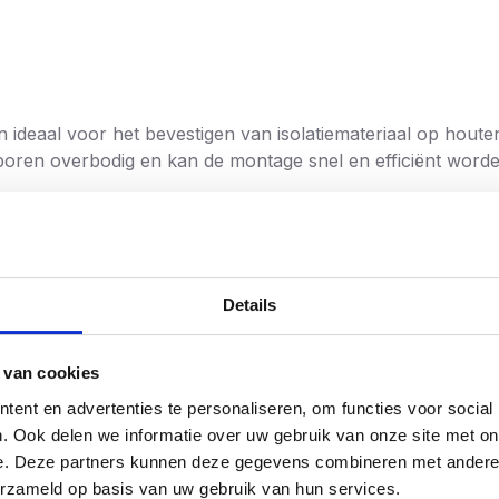
 ideaal voor het bevestigen van isolatiemateriaal op houte
boren overbodig en kan de montage snel en efficiënt worde
 een
stevige plastic emmer
, zodat je ze handig kunt meen
Torx 25 bitjes
, zodat je direct aan de slag kunt.
Details
lplaten
olatie
 van cookies
wprojecten
ent en advertenties te personaliseren, om functies voor social
. Ook delen we informatie over uw gebruik van onze site met on
mm dik
e. Deze partners kunnen deze gegevens combineren met andere i
erzameld op basis van uw gebruik van hun services.