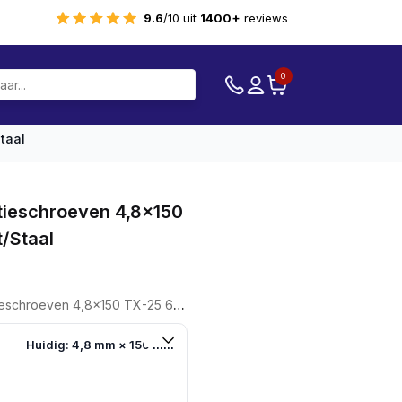
9.6
/10 uit
1400+
reviews
0
taal
tieschroeven 4,8×150
/staal
ven 4,8x150 TX-25 600 Stuks Hout/staal
Huidig: 4,8 mm × 150 mm