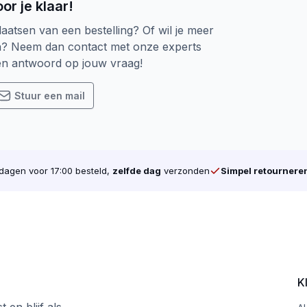
or je klaar!
laatsen van een bestelling? Of wil je meer
al
n? Neem dan contact met onze experts
een antwoord op jouw vraag!
Stuur een mail
e (Torx 25 wordt meegeleverd)
500 TPM
der teveel druk
agen voor 17:00 besteld,
zelfde dag
verzonden
Simpel retournere
mm inschroefdiepte aanbevolen)
In STAAL (Max 2 mm 
 mm
5,0 mm – 50,0 mm
0 mm
25,0 mm – 70,0 mm
0 mm
45,0 mm – 90,0 mm
K
0 mm
55,0 mm – 100,0 mm
0 mm
65,0 mm – 110,0 mm