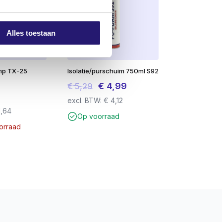
Alles toestaan
mp TX-25
Isolatie/purschuim 750ml S92
Oorspronkelijke
Huidige
€
4,99
€
5,29
prijs
prijs
excl. BTW:
€
4,12
1,64
was:
is:
Op voorraad
€ 5,29.
€ 4,99.
oorraad