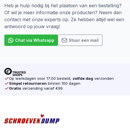
IS160
85,0 mm – 125,0
85,0 mm
mm
– 150,0
Heb je hulp nodig bij het plaatsen van een bestelling?
mm
Of wil je meer informatie onze producten? Neem dan
IS170
95,0 mm – 135,0
95,0 mm
contact met onze experts op. Ze hebben altijd wel een
mm
– 160,0
antwoord op jouw vraag!
mm
IS180
115,0 mm – 145,0
105,0 mm
mm
– 170,0
Chat via Whatsapp
Stuur een mail
mm
IS190
115,0 mm – 155,0
115,0 mm
mm
– 180,0
mm
IS200
125,0 mm – 165,0
125,0 mm
mm
– 190,0
mm
Op werkdagen voor 17:00 besteld,
zelfde dag
verzonden
IS220
145,0 mm – 185,0
145,0 mm
Simpel retourneren
binnen 100 dagen
mm
– 210,0
Gratis
verzending vanaf €99
mm
IS240
165,0 mm – 205,0
165,0 mm
mm
– 230,0
mm
IS260
185,0 mm – 225,0
185,0 mm
mm
– 250,0
mm