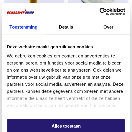
Voor hout en dunwandig staal tot 2 mm dik
Voordelen van deze isolatieschroeven
Toestemming
Details
Over
Zelfborend – snel en eenvoudig monteren
Schroevendump TX-25 25mm
Voordeelemmer
Torx-aandrijving voor maximale grip en
Deze website maakt gebruik van cookies
titanium
Isolatieschroeven 4,8×160 TX-
krachtoverdracht
25 600 stuks hout/staal
€
1,99
We gebruiken cookies om content en advertenties te
€
145,30
personaliseren, om functies voor social media te bieden
Fijn schroefdraad voor extra houvast
excl. BTW:
€
1,64
en om ons websiteverkeer te analyseren. Ook delen we
excl. BTW:
€
120,08
Niet op voorraad
Duurzame corrosiebescherming
informatie over uw gebruik van onze site met onze
Nog 2 op voorraad
partners voor social media, adverteren en analyse. Deze
Betrouwbare en blijvende verbinding
partners kunnen deze gegevens combineren met andere
informatie die u aan ze heeft verstrekt of die ze hebben
Productspecificaties
Actie!!
Meest verkocht
verzameld op basis van uw gebruik van hun services.
Materiaal: gehard en verzinkt staal
Aandrijving: Torx 25
Alles toestaan