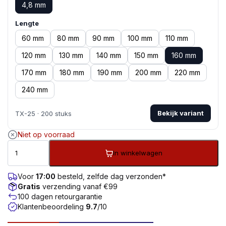
4,8 mm
Lengte
60 mm
80 mm
90 mm
100 mm
110 mm
120 mm
130 mm
140 mm
150 mm
160 mm
170 mm
180 mm
190 mm
200 mm
220 mm
240 mm
Bekijk variant
TX-25 · 200 stuks
Niet op voorraad
In winkelwagen
Voor
17:00
besteld, zelfde dag verzonden*
Gratis
verzending vanaf €99
100 dagen retourgarantie
Klantenbeoordeling
9.7
/10