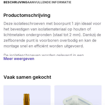
BESCHRIJVING
AANVULLENDE INFORMATIE
Productomschrijving
Deze isolatieschroeven met boorpunt 1 zijn ideaal voor
het bevestigen van isolatiemateriaal op houten of
lichtmetalen ondergronden (staal tot 2 mm). Dankzij de
zelfborende punt is voorboren overbodig en kan de
montage snel en efficiënt worden uitgevoerd.
De isolatieschroeven worden geleverd in een
Meer weergeven
kartonnen doosje
. Bovendien ontvang je
1
gratis Torx
25 bitjes
, zodat je direct aan de slag kunt.
Toepassingen
Vaak samen gekocht
Bevestiging van PIR, EPS en steenwolplaten
Geschikt voor dak-, gevel- en wandisolatie
Zowel voor renovatie- als nieuwbouwprojecten