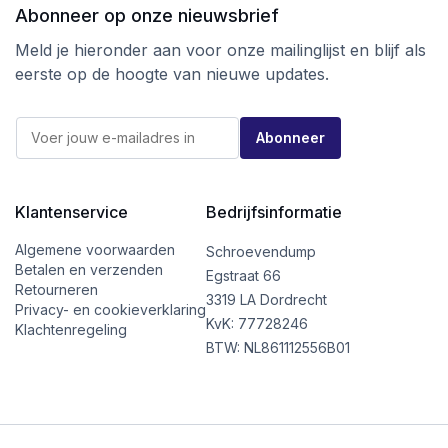
IS280
205,0 mm – 245,0
205,0 mm
Abonneer op onze nieuwsbrief
mm
– 270,0
mm
Meld je hieronder aan voor onze mailinglijst en blijf als
IS300
225,0 mm – 265,0
225,0 mm
eerste op de hoogte van nieuwe updates.
mm
– 290,0
mm
E
E
-
Abonneer
-
m
m
a
a
i
i
l
l
Klantenservice
Bedrijfsinformatie
E
*
-
m
Algemene voorwaarden
Schroevendump
a
Betalen en verzenden
Egstraat 66
i
Retourneren
l
3319 LA Dordrecht
Privacy- en cookieverklaring
E
KvK: 77728246
Klachtenregeling
-
BTW: NL861112556B01
m
a
i
l