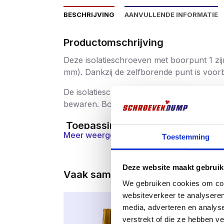
BESCHRIJVING
AANVULLENDE INFORMATIE
Productomschrijving
Deze isolatieschroeven met boorpunt 1 zijn
mm). Dankzij de zelfborende punt is voor
De isolatieschroeven worden geleverd in
bewaren. Bovendien ontvang je
3 gratis 
Toepassingen
Meer weergeven
Toestemming
Bevestiging van PIR, EPS en steenwo
Geschikt voor dak-, gevel- en wandis
Deze website maakt gebruik
Vaak samen gekocht
Zowel voor renovatie- als nieuwbou
We gebruiken cookies om cont
websiteverkeer te analyseren
Voor hout en dunwandig staal tot 2 
Meest verko
media, adverteren en analys
verstrekt of die ze hebben v