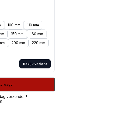
m
100 mm
110 mm
mm
150 mm
160 mm
 mm
200 mm
220 mm
Bekijk variant
nkelwagen
 dag verzonden*
99