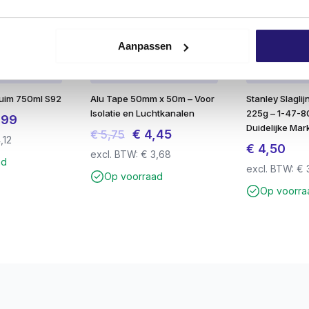
roeven
teren
Aanpassen
 en krachtoverdracht
t
huim 750ml S92
Alu Tape 50mm x 50m – Voor
Stanley Slagli
Isolatie en Luchtkanalen
225g – 1-47-8
pronkelijke
Huidige
,99
Duidelijke Mar
Oorspronkelijke
Huidige
€
4,45
€
5,75
prijs
,12
€
4,50
prijs
prijs
excl. BTW:
€
3,68
is:
 Torx 25 bitjes
ad
excl. BTW:
€
was:
is:
29.
€ 4,99.
Op voorraad
€ 5,75.
€ 4,45.
Op voorra
uks