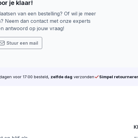
or je klaar!
laatsen van een bestelling? Of wil je meer
al
n? Neem dan contact met onze experts
een antwoord op jouw vraag!
Stuur een mail
e (Torx 25 wordt meegeleverd)
500 TPM
der teveel druk
agen voor 17:00 besteld,
zelfde dag
verzonden
Simpel retournere
mm inschroefdiepte aanbevolen)
In STAAL (Max 2 mm 
 mm
5,0 mm – 50,0 mm
0 mm
25,0 mm – 70,0 mm
0 mm
45,0 mm – 90,0 mm
K
0 mm
55,0 mm – 100,0 mm
0 mm
65,0 mm – 110,0 mm