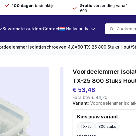
100 dagen
bedenktijd
Gratis
verzending vanaf
€99
Silvermate outdoor
Contact
Nederlands
ordeelemmer Isolatieschroeven 4,8×60 TX-25 800 Stuks Hout/s
Voordeelemmer Isola
TX-25 800 Stuks Hout
€
53,48
Excl. btw
€
44,20
Variant:
Voordeelemmer Isolatieschroe
Kies jouw variant
TX-25
800 stuks