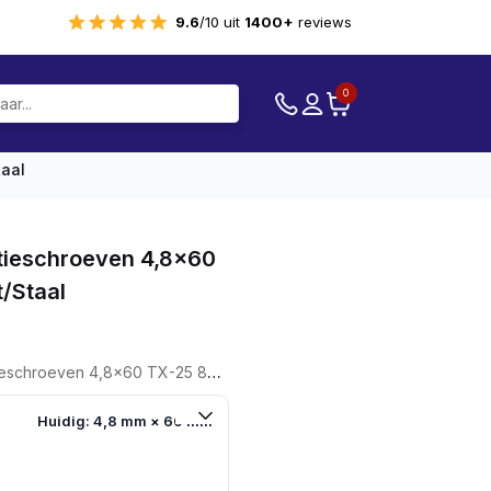
9.6
/10 uit
1400+
reviews
0
taal
tieschroeven 4,8×60
/staal
ven 4,8x60 TX-25 800 Stuks Hout/staal
Huidig: 4,8 mm × 60 mm