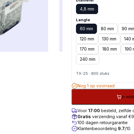
Diameter
4,8 mm
Lengte
60 mm
80 mm
90 m
120 mm
130 mm
140 
170 mm
180 mm
190
240 mm
TX-25 · 800 stuks
Nog 1 op voorraad
In wi
Voor
17:00
besteld, zelfde
Gratis
verzending vanaf €
100 dagen retourgarantie
Klantenbeoordeling
9.7
/10