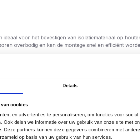
 ideaal voor het bevestigen van isolatiemateriaal op houte
boren overbodig en kan de montage snel en efficiënt worde
 een
stevige plastic emmer
, zodat je ze handig kunt meen
Torx 25 bitjes
, zodat je direct aan de slag kunt.
Details
lplaten
olatie
 van cookies
wprojecten
ent en advertenties te personaliseren, om functies voor social
. Ook delen we informatie over uw gebruik van onze site met on
mm dik
cht
Actie!!
e. Deze partners kunnen deze gegevens combineren met andere i
erzameld op basis van uw gebruik van hun services.