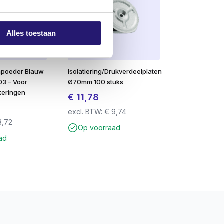
Alles toestaan
jnpoeder Blauw
Isolatiering/Drukverdeelplaten
03 – Voor
Ø70mm 100 stuks
keringen
€
11,78
excl. BTW:
€
9,74
3,72
Op voorraad
ad