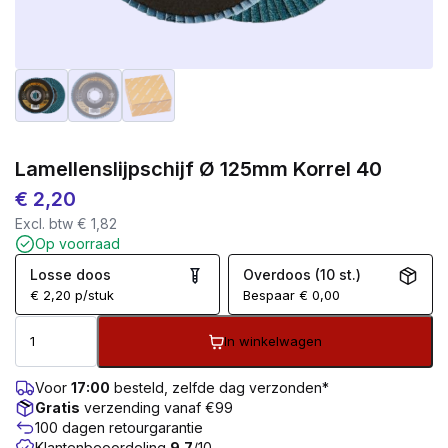
Lamellenslijpschijf Ø 125mm Korrel 40
€
2,20
Excl. btw
€
1,82
Op voorraad
Losse doos
Overdoos (10 st.)
€
2,20
p/stuk
Bespaar
€
0,00
In winkelwagen
Voor
17:00
besteld, zelfde dag verzonden*
Gratis
verzending vanaf €99
100 dagen retourgarantie
Klantenbeoordeling
9.7
/10