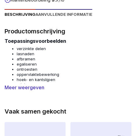
BESCHRIJVING
AANVULLENDE INFORMATIE
Productomschrijving
Toepassingsvoorbeelden
verzinkte delen
lasnaden
afbramen
egaliseren
ontroesten
oppervlaktebewerking
hoek- en kantslijpen
reinigen
Meer weergeven
Voordelen
Goede prestaties
Bewezen kwaliteit
Vaak samen gekocht
Lange levensduur
Comfortabel slijpen door trillingsarme polymide basis
geschikt voor het bewerken van roestvast staal
geschikt voor accu slijpers