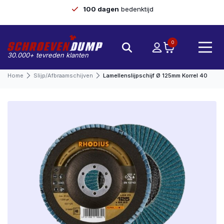
100 dagen
bedenktijd
0
30.000+ tevreden klanten
Home
Slijp/afbraamschijven
Lamellenslijpschijf Ø 125mm Korrel 40