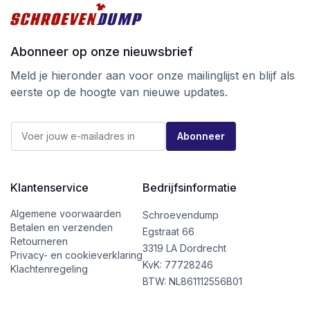
Abonneer op onze nieuwsbrief
Meld je hieronder aan voor onze mailinglijst en blijf als
eerste op de hoogte van nieuwe updates.
E
E
-
Abonneer
-
m
m
a
a
i
i
l
l
Klantenservice
Bedrijfsinformatie
E
*
-
m
Algemene voorwaarden
Schroevendump
a
Betalen en verzenden
Egstraat 66
i
Retourneren
l
3319 LA Dordrecht
Privacy- en cookieverklaring
*
KvK: 77728246
Klachtenregeling
BTW: NL861112556B01