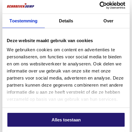
slijtage en de
hoogste boorsnelheid
in zijn klasse.
schroevendump
​Stanley Reserve Afbreekmes
De boor is
voorzien van een SDS-plus aansluiting
,
afstandschroeven 6,0 x 80/20
18mm – 10 Stuks –
Toestemming
Details
Over
geschikt voor gangbare boorhamers, en beschikt over
TX-25 50stuks
Inductiegehard – Extra Sterk en
Scherp
het
PGM-keurmerk
, wat garant staat voor
€
12,19
maatnauwkeurigheid en veiligheid bij
€
4,49
excl. BTW:
€
10,07
Deze website maakt gebruik van cookies
bevestigingsmiddelen.
excl. BTW:
€
3,71
Op voorraad
We gebruiken cookies om content en advertenties te
Belangrijkste kenmerken:
Op voorraad
personaliseren, om functies voor social media te bieden
4-snijder ontwerp
voor precieze, ronde
en om ons websiteverkeer te analyseren. Ook delen we
gaten
informatie over uw gebruik van onze site met onze
Meest verkocht
partners voor social media, adverteren en analyse. Deze
180° geplaatste snijkanten
voor maximale
partners kunnen deze gegevens combineren met andere
krachtoverbrenging
informatie die u aan ze heeft verstrekt of die ze hebben
verzameld op basis van uw gebruik van hun services.
IDS-technologie
: extra sterk door versmolten
kop en boorlichaam
Alles toestaan
Optimale spiraalvorm
voor snelle
boormeeluitscheiding