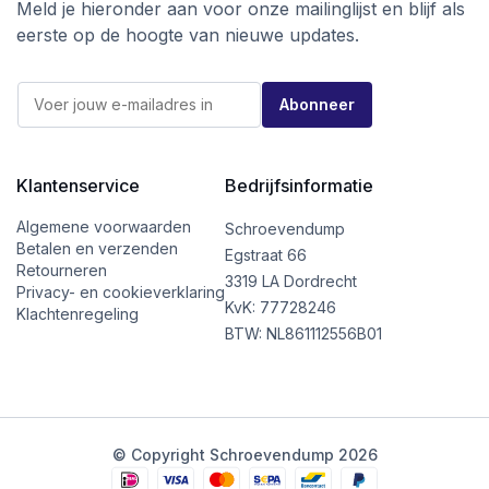
Meld je hieronder aan voor onze mailinglijst en blijf als
eerste op de hoogte van nieuwe updates.
E
E
-
Abonneer
-
m
m
a
a
i
i
l
l
Klantenservice
Bedrijfsinformatie
*
*
*
Algemene voorwaarden
Schroevendump
Betalen en verzenden
Egstraat 66
Retourneren
3319 LA Dordrecht
Privacy- en cookieverklaring
KvK: 77728246
Klachtenregeling
BTW: NL861112556B01
© Copyright Schroevendump 2026