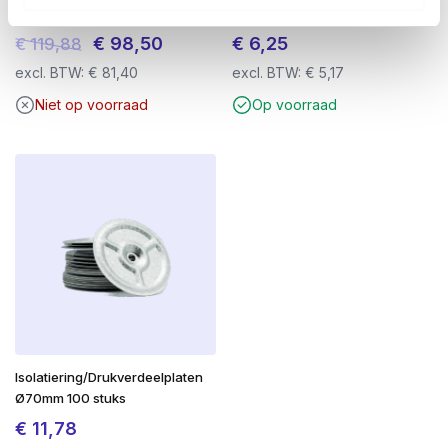
Torx Deeldraad verzinkt
Duimstok – 1 Meter
Duurzaam hardmetaal
: bestand tegen hoge
Oorspronkelijke
Huidige
€
98,50
€
6,25
€
119,88
belasting en hitte
prijs
prijs
excl. BTW:
€
81,40
excl. BTW:
€
5,17
PGM-gecertificeerd
: voor gecontroleerde
was:
is:
Niet op voorraad
Op voorraad
bevestiging in beton
€ 119,88.
€ 98,50.
SDS-plus aansluiting
: geschikt voor alle
gangbare boorhamers
Voor beton, metselwerk en natuursteen
Isolatiering/Drukverdeelplaten
Ø70mm 100 stuks
€
11,78