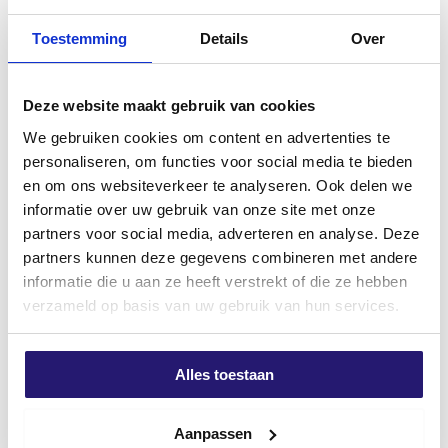
slijtage en de
hoogste boorsnelheid
in zijn klasse.
Chemische anker 300ML ETA
schroevendump
Toestemming
Details
Over
De boor is
voorzien van een SDS-plus aansluiting
,
Gekeurd.
afstandschroeven 6,0 x 300/20
geschikt voor gangbare boorhamers, en beschikt over
TX-25 25stuks
€
12,50
het
PGM-keurmerk
, wat garant staat voor
€
34,20
Deze website maakt gebruik van cookies
excl. BTW:
€
10,33
maatnauwkeurigheid en veiligheid bij
excl. BTW:
€
28,26
We gebruiken cookies om content en advertenties te
bevestigingsmiddelen.
Op voorraad
personaliseren, om functies voor social media te bieden
Op voorraad
Belangrijkste kenmerken:
en om ons websiteverkeer te analyseren. Ook delen we
informatie over uw gebruik van onze site met onze
4-snijder ontwerp
voor precieze, ronde
partners voor social media, adverteren en analyse. Deze
gaten
Meest verkocht
partners kunnen deze gegevens combineren met andere
180° geplaatste snijkanten
voor maximale
informatie die u aan ze heeft verstrekt of die ze hebben
krachtoverbrenging
verzameld op basis van uw gebruik van hun services.
IDS-technologie
: extra sterk door versmolten
kop en boorlichaam
Alles toestaan
Optimale spiraalvorm
voor snelle
boormeeluitscheiding
Aanpassen
Actie schroevenpakket Groot
Professionele Kunststof