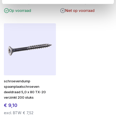
excl. BTW:
€
5,17
excl. BTW:
€
9,00
Op voorraad
Niet op voorraad
schroevendump
spaanplaatschroeven
deeldraad 5,0 x 80 TX-20
verzinkt 200 stuks
€
9,10
excl. BTW:
€
7,52