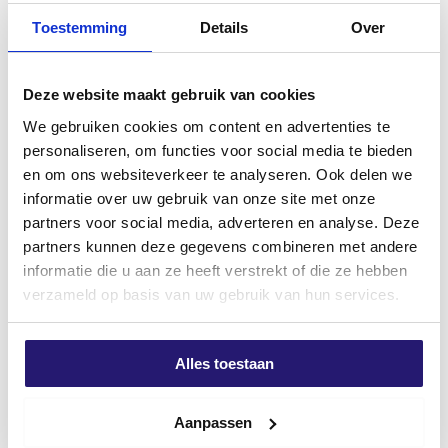
€
8,99
verzinkt 200 stuks
Toepassing: o.a. elektra- en installatiewerk,
Toestemming
Details
Over
excl. BTW:
€
7,43
€
6,26
doorvoergaten en houtconstructies
Op voorraad
excl. BTW:
€
5,17
Perfect voor vakmannen en doe-het-zelvers die
Deze website maakt gebruik van cookies
Op voorraad
betrouwbare prestaties eisen.
We gebruiken cookies om content en advertenties te
personaliseren, om functies voor social media te bieden
en om ons websiteverkeer te analyseren. Ook delen we
informatie over uw gebruik van onze site met onze
partners voor social media, adverteren en analyse. Deze
partners kunnen deze gegevens combineren met andere
informatie die u aan ze heeft verstrekt of die ze hebben
verzameld op basis van uw gebruik van hun services.
Alles toestaan
Professionele Kunststof
Compriband illbruck TP610
Duimstok – 1 Meter
20/3-6mm antraciet 8m
Aanpassen
€
6,25
€
10,89