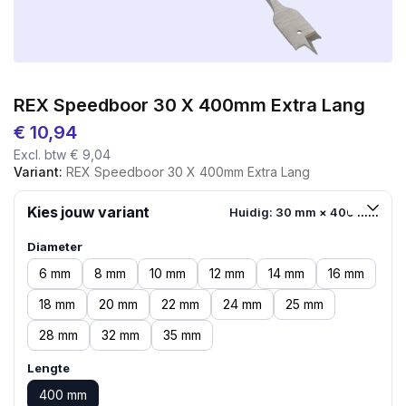
REX Speedboor 30 X 400mm Extra Lang
€
10,94
Excl. btw
€
9,04
Variant:
REX Speedboor 30 X 400mm Extra Lang
Kies jouw variant
Huidig: 30 mm × 400 mm
Diameter
6 mm
8 mm
10 mm
12 mm
14 mm
16 mm
18 mm
20 mm
22 mm
24 mm
25 mm
28 mm
32 mm
35 mm
Lengte
400 mm