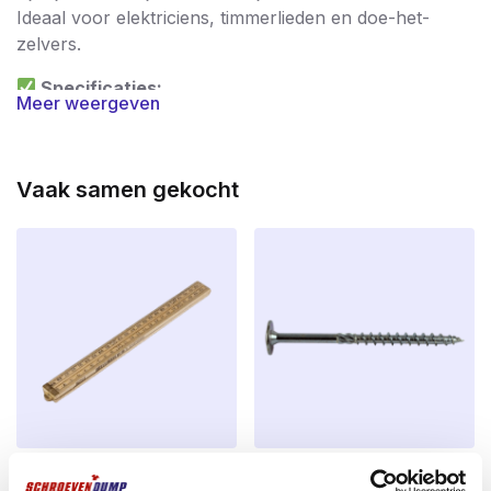
Ideaal voor elektriciens, timmerlieden en doe-het-
zelvers.
Specificaties:
Meer weergeven
Merk
: REX
Materiaal
: Chroom-vanadiumstaal (CrV)
Vaak samen gekocht
Aansluiting
: 1/4″ Quicklock schacht
Toepassing
: Zacht- en hardhout, MDF,
spaanplaat
​Duimstok 1m Hout – 4-delig –
Tellerkopschroeven 6,0 x 60