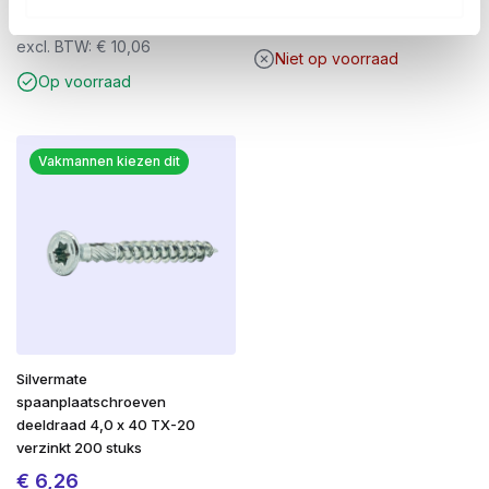
€
12,17
prijs
prijs
excl. BTW:
€
81,40
excl. BTW:
€
10,06
was:
is:
Niet op voorraad
€ 119,88.
€ 98,50
Op voorraad
Vakmannen kiezen dit
Silvermate
spaanplaatschroeven
deeldraad 4,0 x 40 TX-20
verzinkt 200 stuks
€
6,26