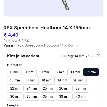
REX Speedboor Houtboor 14 X 155mm
€
4,40
Excl. btw
€
3,64
Variant:
REX Speedboor Houtboor 14 X 155mm
Kies jouw variant
Huidig: 14 mm × 155 mm
Diameter
6 mm
8 mm
10 mm
12 mm
13 mm
14 mm
16 mm
17 mm
18 mm
19 mm
20 mm
22 mm
24 mm
25 mm
26 mm
28 mm
30 mm
32 mm
35 mm
38 mm
40 mm
Lengte