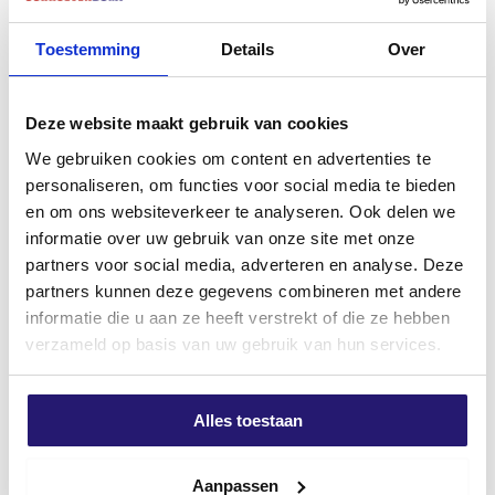
Professionele Bouwkwaliteit –
TX-30 verzinkt 100 stuks
Millimeterverdeling
€
7,11
Toestemming
Details
Over
€
6,21
excl. BTW:
€
5,88
excl. BTW:
€
5,13
Op voorraad
Deze website maakt gebruik van cookies
Niet op voorraad
We gebruiken cookies om content en advertenties te
personaliseren, om functies voor social media te bieden
Meest verkocht
en om ons websiteverkeer te analyseren. Ook delen we
informatie over uw gebruik van onze site met onze
partners voor social media, adverteren en analyse. Deze
partners kunnen deze gegevens combineren met andere
informatie die u aan ze heeft verstrekt of die ze hebben
verzameld op basis van uw gebruik van hun services.
Alles toestaan
Schroevendump
Actie schroevenpakket Groot
vlonderschroeven RVS 410 5,0
Torx Deeldraad verzinkt
x 50 200stuks TX-25
Oorspronkelijke
Huidig
€
98,50
Aanpassen
€
119,88