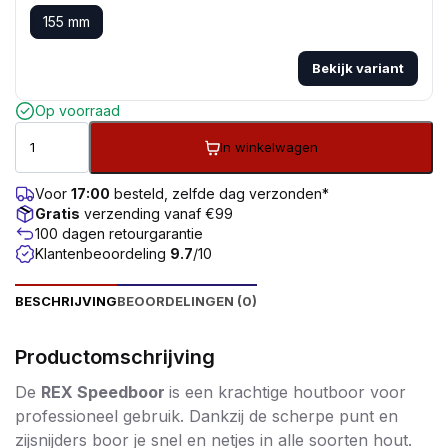
155 mm
Bekijk variant
Op voorraad
In winkelwagen
Voor
17:00
besteld, zelfde dag verzonden*
Gratis
verzending vanaf €99
100 dagen retourgarantie
Klantenbeoordeling
9.7
/10
BESCHRIJVING
BEOORDELINGEN (0)
Productomschrijving
De
REX Speedboor
is een krachtige houtboor voor
professioneel gebruik. Dankzij de scherpe punt en
zijsnijders boor je snel en netjes in alle soorten hout.