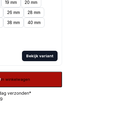
19 mm
20 mm
26 mm
28 mm
38 mm
40 mm
Bekijk variant
In winkelwagen
 dag verzonden*
99