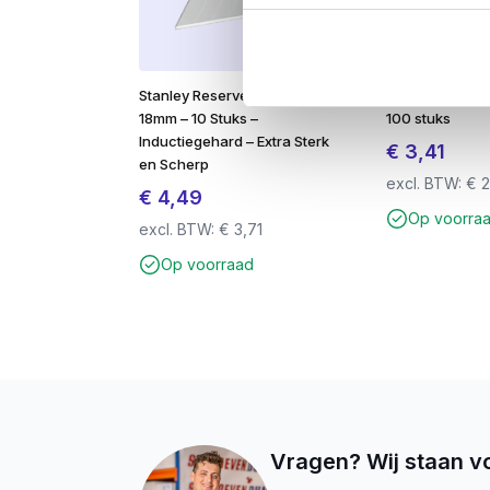
​Stanley Reserve Afbreekmes
FM X1 universe
18mm – 10 Stuks –
100 stuks
Inductiegehard – Extra Sterk
€
3,41
en Scherp
excl. BTW:
€
2
€
4,49
Op voorra
excl. BTW:
€
3,71
Op voorraad
Vragen? Wij staan vo