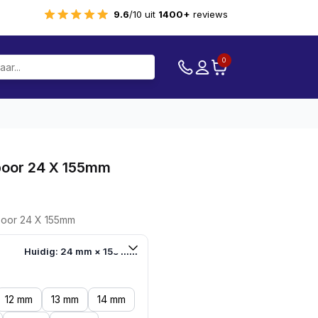
9.6
/10 uit
1400+
reviews
0
boor 24 X 155mm
oor 24 X 155mm
Huidig: 24 mm × 155 mm
12 mm
13 mm
14 mm