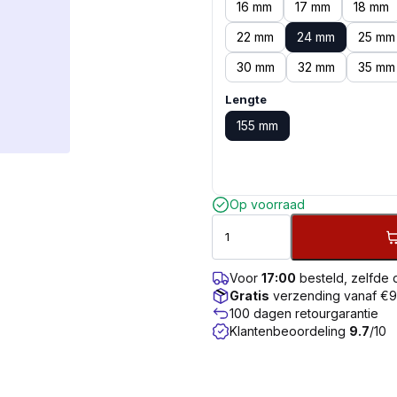
16 mm
17 mm
18 mm
22 mm
24 mm
25 mm
30 mm
32 mm
35 mm
Lengte
155 mm
Op voorraad
Voor
17:00
besteld, zelfde
Gratis
verzending vanaf €
100 dagen retourgarantie
Klantenbeoordeling
9.7
/10