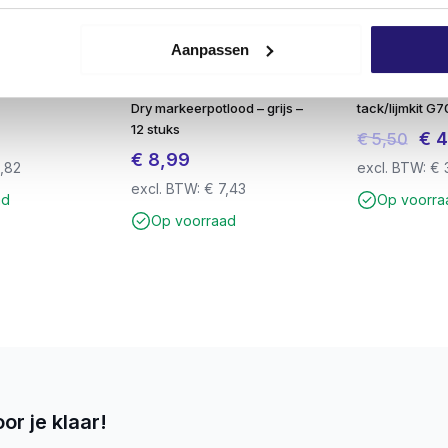
Aanpassen
el plug 6×30
Navulling stiftjes Lyra/pica
professionele
Dry markeerpotlood – grijs –
tack/lijmkit G
12 stuks
Oors
€
4
€
5,50
€
8,99
prij
,82
excl. BTW:
€
excl. BTW:
€
7,43
was
ad
Op voorra
€ 5,
Op voorraad
or je klaar!