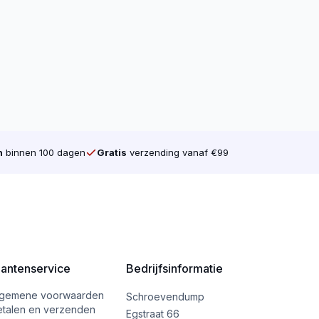
n
binnen 100 dagen
Gratis
verzending vanaf €99
lantenservice
Bedrijfsinformatie
lgemene voorwaarden
Schroevendump
etalen en verzenden
Egstraat 66