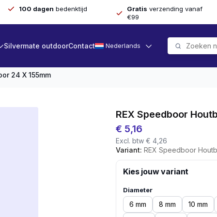
100 dagen
bedenktijd
Gratis
verzending vanaf
€99
Silvermate outdoor
Contact
Nederlands
oor 24 X 155mm
REX Speedboor Hout
€
5,16
Excl. btw
€
4,26
Variant:
REX Speedboor Houtb
Kies jouw variant
Diameter
6 mm
8 mm
10 mm