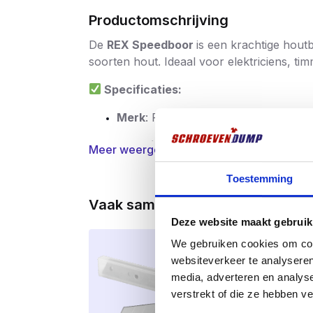
Productomschrijving
De
REX Speedboor
is een krachtige houtb
soorten hout. Ideaal voor elektriciens, ti
Specificaties:
Merk
: REX
Materiaal
: Chroom-vanadiumstaal (
Meer weergeven
Aansluiting
: 1/4″ Quicklock schacht
Toestemming
Toepassing
: Zacht- en hardhout, M
Vaak samen gekocht
Deze website maakt gebruik
We gebruiken cookies om cont
websiteverkeer te analyseren
media, adverteren en analys
verstrekt of die ze hebben v