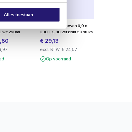
Alles toestaan
 High
Tellerkopschroeven 6,0 x
70 wit 290ml
300 TX-30 verzinkt 50 stuks
pronkelijke
Huidige
,80
€
29,13
s
prijs
3,97
excl. BTW:
€
24,07
:
is:
ad
Op voorraad
50.
€ 4,80.