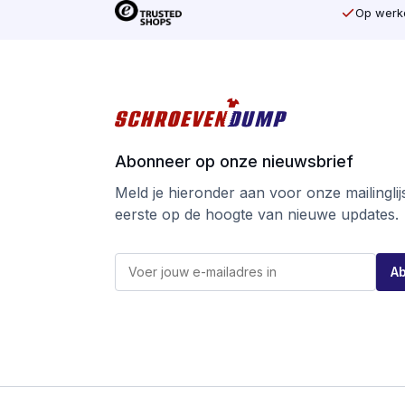
Op werkd
Abonneer op onze nieuwsbrief
Meld je hieronder aan voor onze mailinglijst
eerste op de hoogte van nieuwe updates.
*
E
E
A
-
-
m
m
a
a
i
i
l
l
*
E
-
m
a