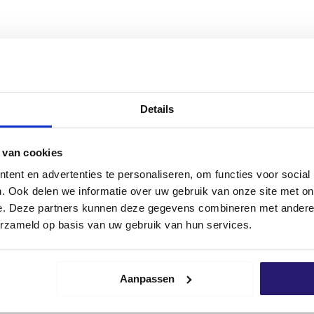
-Co5)
rerend, voorkomt wegglijden
Details
 van cookies
ent en advertenties te personaliseren, om functies voor social
. Ook delen we informatie over uw gebruik van onze site met on
e. Deze partners kunnen deze gegevens combineren met andere i
erzameld op basis van uw gebruik van hun services.
Kunststof
Schroevendump
Allround wer
eter
vlonderschroeven RVS 410
PRO maat 10
Aanpassen
4,0 x 40 200stuks TX-15
€
2,39
€
6,87
,17
excl. BTW:
€