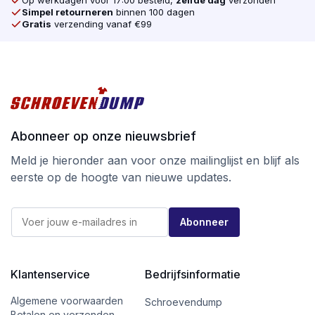
Op werkdagen voor 17:00 besteld,
zelfde dag
verzonden
Simpel retourneren
binnen 100 dagen
Gratis
verzending vanaf €99
Abonneer op onze nieuwsbrief
Meld je hieronder aan voor onze mailinglijst en blijf als
eerste op de hoogte van nieuwe updates.
E
E
-
Abonneer
-
m
m
a
a
i
i
l
l
Klantenservice
Bedrijfsinformatie
*
*
E
-
Algemene voorwaarden
Schroevendump
m
Betalen en verzenden