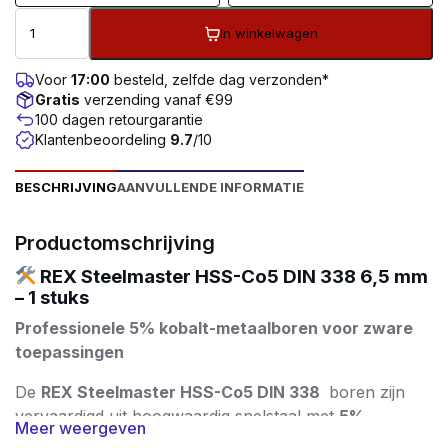
In winkelwagen
Voor
17:00
besteld, zelfde dag verzonden*
Gratis
verzending vanaf €99
100 dagen retourgarantie
Klantenbeoordeling
9.7
/10
BESCHRIJVING
AANVULLENDE INFORMATIE
Productomschrijving
REX Steelmaster HSS-Co5 DIN 338 6,5 mm
– 1 stuks
Professionele 5% kobalt-metaalboren voor zware
toepassingen
De
REX Steelmaster HSS-Co5 DIN 338
boren zijn
vervaardigd uit hoogwaardig snelstaal met
5%
Meer weergeven
kobalttoevoeging
. Dit zorgt voor een uitstekende