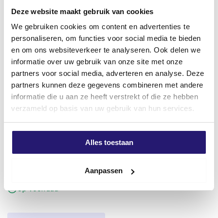
Op voorraad
Gehard staal en verenstaal
Deze website maakt gebruik van cookies
We gebruiken cookies om content en advertenties te
Titaan en legeringen
Meest verkocht
personaliseren, om functies voor social media te bieden
Gietijzer
en om ons websiteverkeer te analyseren. Ook delen we
informatie over uw gebruik van onze site met onze
Metaallegeringen met hoge treksterkte
partners voor social media, adverteren en analyse. Deze
partners kunnen deze gegevens combineren met andere
informatie die u aan ze heeft verstrekt of die ze hebben
verzameld op basis van uw gebruik van hun services.
Allround werkhandschoenen
Isolatie/purschuim 750ml S92
Alles toestaan
PRO maat 10
Oorspronkelijke
Huidige
€
4,99
€
5,29
€
2,39
prijs
prijs
excl. BTW:
€
4,12
Aanpassen
excl. BTW:
€
1,98
was:
is:
Op voorraad
€ 5,29.
€ 4,99.
Op voorraad