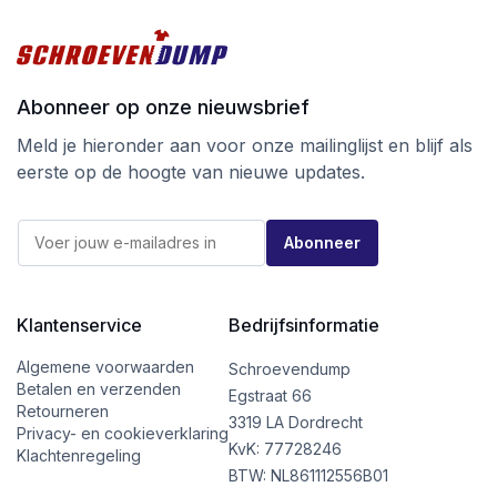
Abonneer op onze nieuwsbrief
Meld je hieronder aan voor onze mailinglijst en blijf als
eerste op de hoogte van nieuwe updates.
E
E
-
Abonneer
-
m
m
a
a
i
i
l
l
Klantenservice
Bedrijfsinformatie
E
*
-
m
Algemene voorwaarden
Schroevendump
a
Betalen en verzenden
Egstraat 66
i
Retourneren
l
3319 LA Dordrecht
Privacy- en cookieverklaring
E
KvK: 77728246
Klachtenregeling
-
BTW: NL861112556B01
m
a