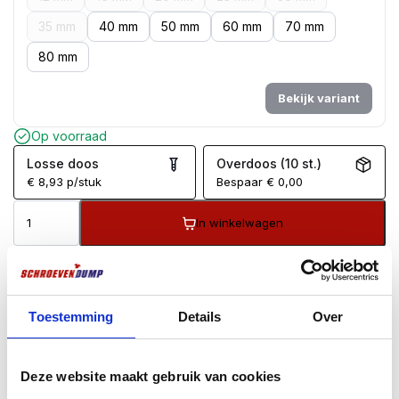
35 mm
40 mm
50 mm
60 mm
70 mm
80 mm
Bekijk variant
Op voorraad
Losse doos
Overdoos (10 st.)
€
8,93
p/stuk
Bespaar
€
0,00
In winkelwagen
Voor
17:00
besteld, zelfde dag verzonden*
Gratis
verzending vanaf €99
100 dagen retourgarantie
Toestemming
Details
Over
Klantenbeoordeling
9.7
/10
BESCHRIJVING
AANVULLENDE INFORMATIE
Deze website maakt gebruik van cookies
BEOORDELINGEN (0)