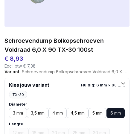
Schroevendump Bolkopschroeven
Voldraad 6,0 X 90 TX-30 100st
€
8,93
Excl. btw
€
7,38
Variant:
Schroevendump Bolkopschroeven Voldraad 6,0 X 90 TX-30 100st
Kies jouw variant
Huidig: 6 mm × 90 mm
TX-30
Diameter
3 mm
3,5 mm
4 mm
4,5 mm
5 mm
6 mm
Lengte
12 mm
16 mm
20 mm
25 mm
30 mm