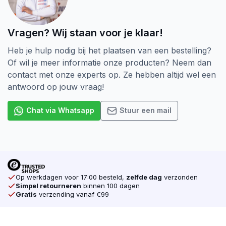
spaanplaat, multiplex, MDF, hardhout (binnen).
Voor gebruik in steen en beton i.c.m. pluggen.
Vragen? Wij staan voor je klaar!
Staat de gewenste maat er niet bij? Vraag altijd naar de
Heb je hulp nodig bij het plaatsen van een bestelling?
mogelijkheden bij onze verkopers.
Of wil je meer informatie onze producten? Neem dan
contact met onze experts op. Ze hebben altijd wel een
antwoord op jouw vraag!
Chat via Whatsapp
Stuur een mail
Op werkdagen voor 17:00 besteld,
zelfde dag
verzonden
Simpel retourneren
binnen 100 dagen
Gratis
verzending vanaf €99