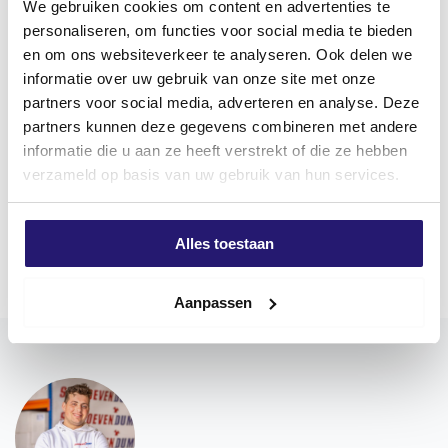
We gebruiken cookies om content en advertenties te
personaliseren, om functies voor social media te bieden
Productomschrijving
en om ons websiteverkeer te analyseren. Ook delen we
De cilinderkop of bolkop uitvoering is bij uitstek
informatie over uw gebruik van onze site met onze
geschikt voor installatie doeleinden. De platte
partners voor social media, adverteren en analyse. Deze
onderzijde van de kop sluit volledig aan op de
partners kunnen deze gegevens combineren met andere
ondergrond voor een fraaie en dichte afwerking.
informatie die u aan ze heeft verstrekt of die ze hebben
verzameld op basis van uw gebruik van hun services.
Deze spaanplaatschroeven hebben een Torx
aandrijving. schroevendump schroeven zijn voorzien
Meer weergeven
van smeermiddel om het indraaien makkelijker te
Alles toestaan
maken. Spaanplaatschroeven met cilinderkop/bolkop
zijn verkrijgbaar in verzinkte en RVS uitvoering en
Aanpassen
kunnen zowel binnen- als buiten gebruikt worden.
Kies voor een langdurigere corrosie bescherming
roestvrijstalen spaanplaatschroeven.
Toepassing
Voor binnen- en buitengebruik.
Gebruik voor metaal op hout, kabelzadels, hout,