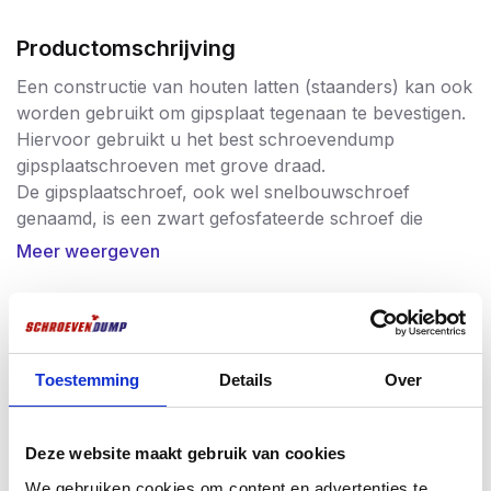
Productomschrijving
Een constructie van houten latten (staanders) kan ook
worden gebruikt om gipsplaat tegenaan te bevestigen.
Hiervoor gebruikt u het best schroevendump
gipsplaatschroeven met grove draad.
De gipsplaatschroef, ook wel snelbouwschroef
genaamd, is een zwart gefosfateerde schroef die
voorzien is van een trompetkop om beschadiging van
Meer weergeven
de gipsplaat te voorkomen.
De gefosfateerde schroef kan uitstekend worden
afgewerkt met een wandafwerking product zoals stuc
Vaak samen gekocht
of latex muurverf, en is corrosiebestendig (48 uur
zoutsproeitest).
Toestemming
Details
Over
Deze gipsplaat schroef is voorzien van een grove
Meest verkocht
draad waardoor deze geschikt is voor bevestiging van
de gipsplaat tegen houten latten. Het grove draad
Deze website maakt gebruik van cookies
heeft een geweldige grip in het hout en draait
We gebruiken cookies om content en advertenties te