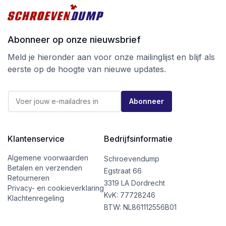
Abonneer op onze nieuwsbrief
Meld je hieronder aan voor onze mailinglijst en blijf als
eerste op de hoogte van nieuwe updates.
E
E
-
Abonneer
-
m
m
a
a
i
i
l
l
Klantenservice
Bedrijfsinformatie
*
*
*
Algemene voorwaarden
Schroevendump
Betalen en verzenden
Egstraat 66
Retourneren
3319 LA Dordrecht
Privacy- en cookieverklaring
KvK: 77728246
Klachtenregeling
BTW: NL861112556B01