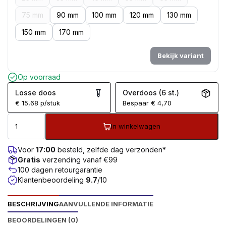
75 mm
90 mm
100 mm
120 mm
130 mm
150 mm
170 mm
Bekijk variant
Op voorraad
Losse doos
Overdoos (6 st.)
€
15,68
p/stuk
Bespaar
€
4,70
In winkelwagen
Voor
17:00
besteld, zelfde dag verzonden*
Gratis
verzending vanaf €99
100 dagen retourgarantie
Klantenbeoordeling
9.7
/10
BESCHRIJVING
AANVULLENDE INFORMATIE
BEOORDELINGEN (0)