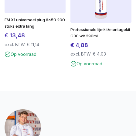
FM X1 universeel plug 6×50 200
stuks extra lang
Professionele lijmkit/montagekit
€
13,48
G30 wit 290ml
€
4,88
excl. BTW:
€
11,14
excl. BTW:
€
4,03
Op voorraad
Op voorraad