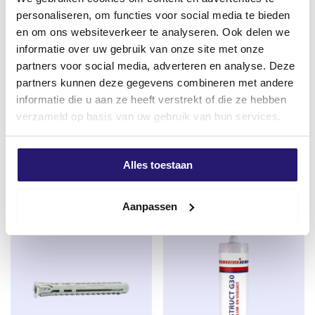
eenvoudig en vooral snel in. Hiervoor wordt een
personaliseren, om functies voor social media te bieden
Phillips bit nr. 2 gebruikt. Dit wordt ook wel een
en om ons websiteverkeer te analyseren. Ook delen we
kruiskop bit genoemd.
informatie over uw gebruik van onze site met onze
partners voor social media, adverteren en analyse. Deze
partners kunnen deze gegevens combineren met andere
Schroevendump
Schroevendump PH-2 25mm
band/snelbouwschroeven
Titanium
informatie die u aan ze heeft verstrekt of die ze hebben
grove draad 3,9 x 35 1000
verzameld op basis van uw gebruik van hun services.
€
1,99
stuks
excl. BTW:
€
1,64
Oorspronkelijke
Huidige
€
15,50
€
16,50
Op voorraad
Alles toestaan
prijs
prijs
excl. BTW:
€
12,81
was:
is:
Op voorraad
€ 16,50.
€ 15,50.
Aanpassen