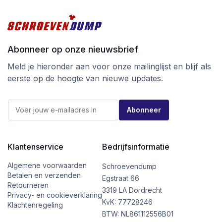
Abonneer op onze nieuwsbrief
Meld je hieronder aan voor onze mailinglijst en blijf als
eerste op de hoogte van nieuwe updates.
E
E
-
Abonneer
-
m
m
a
a
i
i
l
l
Klantenservice
Bedrijfsinformatie
E
*
-
m
Algemene voorwaarden
Schroevendump
a
Betalen en verzenden
Egstraat 66
i
Retourneren
l
3319 LA Dordrecht
Privacy- en cookieverklaring
*
KvK: 77728246
Klachtenregeling
BTW: NL861112556B01