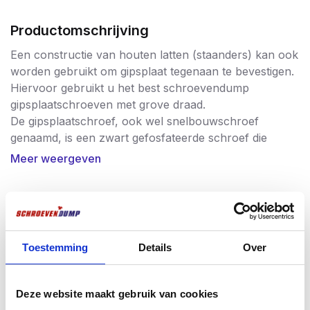
Productomschrijving
Een constructie van houten latten (staanders) kan ook
worden gebruikt om gipsplaat tegenaan te bevestigen.
Hiervoor gebruikt u het best schroevendump
gipsplaatschroeven met grove draad.
De gipsplaatschroef, ook wel snelbouwschroef
genaamd, is een zwart gefosfateerde schroef die
voorzien is van een trompetkop om beschadiging van
Meer weergeven
de gipsplaat te voorkomen.
De gefosfateerde schroef kan uitstekend worden
afgewerkt met een wandafwerking product zoals stuc
Vaak samen gekocht
of latex muurverf, en is corrosiebestendig (48 uur
zoutsproeitest).
Toestemming
Details
Over
Deze gipsplaat schroef is voorzien van een grove
Meest verkocht
draad waardoor deze geschikt is voor bevestiging van
de gipsplaat tegen houten latten. Het grove draad
Deze website maakt gebruik van cookies
heeft een geweldige grip in het hout en draait