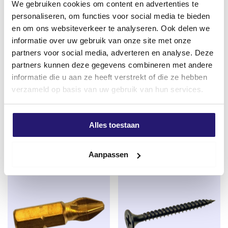
We gebruiken cookies om content en advertenties te
eenvoudig en vooral snel in. Hiervoor wordt een
personaliseren, om functies voor social media te bieden
Phillips bit nr. 2 gebruikt. Dit wordt ook wel een
en om ons websiteverkeer te analyseren. Ook delen we
kruiskop bit genoemd.
informatie over uw gebruik van onze site met onze
partners voor social media, adverteren en analyse. Deze
professionele High tack/lijmkit
Schroevendump
partners kunnen deze gegevens combineren met andere
G70 wit 290ml
band/snelbouwschroeven
informatie die u aan ze heeft verstrekt of die ze hebben
grove draad 3,9 x 25 1000
Oorspronkelijke
Huidige
€
4,80
€
5,50
verzameld op basis van uw gebruik van hun services.
stuks
prijs
prijs
excl. BTW:
€
3,97
Oorspronkelijke
Huidige
€
14,50
€
15,99
was:
is:
Op voorraad
prijs
prijs
excl. BTW:
€
11,98
Alles toestaan
€ 5,50.
€ 4,80.
was:
is:
Op voorraad
€ 15,99.
€ 14,50.
Aanpassen