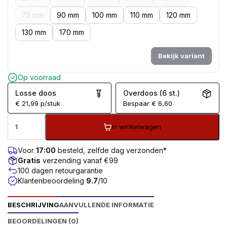
75 mm
90 mm
100 mm
110 mm
120 mm
130 mm
170 mm
Bekijk variant
Op voorraad
Losse doos
Overdoos (6 st.)
€
21,99
p/stuk
Bespaar
€
6,60
In winkelwagen
Voor
17:00
besteld, zelfde dag verzonden*
Gratis
verzending vanaf €99
100 dagen retourgarantie
Klantenbeoordeling
9.7
/10
BESCHRIJVING
AANVULLENDE INFORMATIE
BEOORDELINGEN (0)