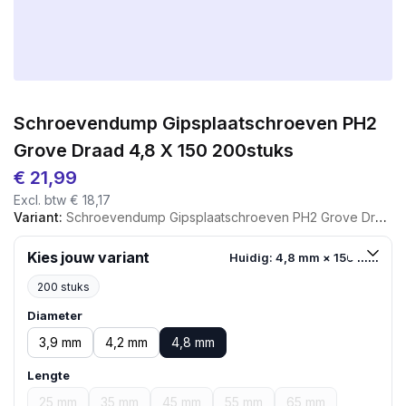
Schroevendump Gipsplaatschroeven PH2
Grove Draad 4,8 X 150 200stuks
€
21,99
Excl. btw
€
18,17
Variant:
Schroevendump Gipsplaatschroeven PH2 Grove Draad 4,8 X 150 200stuks
Kies jouw variant
Huidig: 4,8 mm × 150 mm
200 stuks
Diameter
3,9 mm
4,2 mm
4,8 mm
Lengte
25 mm
35 mm
45 mm
55 mm
65 mm