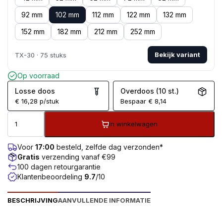
92 mm
102 mm
112 mm
122 mm
132 mm
152 mm
182 mm
212 mm
252 mm
Bekijk variant
TX-30 · 75 stuks
Op voorraad
Losse doos
Overdoos (10 st.)
€
16,28
p/stuk
Bespaar
€
8,14
In winkelwagen
Voor
17:00
besteld, zelfde dag verzonden*
Gratis
verzending vanaf €99
100 dagen retourgarantie
Klantenbeoordeling
9.7
/10
BESCHRIJVING
AANVULLENDE INFORMATIE