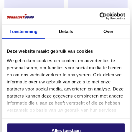
Montage van houten en kunststof
raamkozijnen
zonder
het gebruik van pluggen
Voor binnen- en buitengebruik.
schroevendump
Schroevendump
Toestemming
Details
Over
spaanplaatschroeven
band/snelbouwschroeven
deeldraad 4,0 x 40 TX-20
grove draad 3,9 x 25 1000
verzinkt 200 stuks
stuks
Deze website maakt gebruik van cookies
Oorspronkelijke
Huidige
€
3,75
€
14,50
€
15,99
prijs
prijs
We gebruiken cookies om content en advertenties te
excl. BTW:
€
3,10
excl. BTW:
€
11,98
personaliseren, om functies voor social media te bieden
was:
is:
Op voorraad
Op voorraad
en om ons websiteverkeer te analyseren. Ook delen we
€ 15,99.
€ 14,50.
informatie over uw gebruik van onze site met onze
partners voor social media, adverteren en analyse. Deze
partners kunnen deze gegevens combineren met andere
informatie die u aan ze heeft verstrekt of die ze hebben
verzameld op basis van uw gebruik van hun services.
Alles toestaan