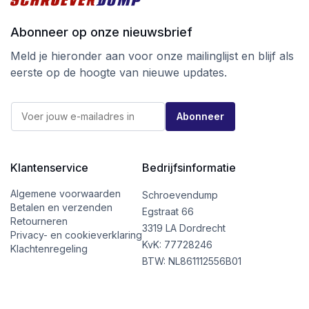
Abonneer op onze nieuwsbrief
Meld je hieronder aan voor onze mailinglijst en blijf als
eerste op de hoogte van nieuwe updates.
E
E
-
Abonneer
-
m
m
a
a
i
i
l
l
Klantenservice
Bedrijfsinformatie
E
*
-
m
Algemene voorwaarden
Schroevendump
a
Betalen en verzenden
Egstraat 66
i
Retourneren
l
3319 LA Dordrecht
Privacy- en cookieverklaring
*
KvK: 77728246
Klachtenregeling
BTW: NL861112556B01