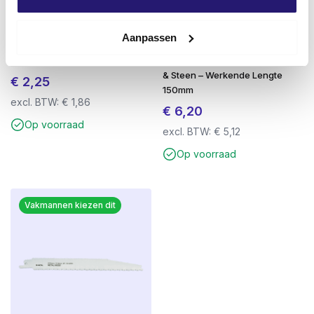
Aanpassen
Impact Bit Torx 30 x 25mm –
SDS-plus QX4 Betonboor 6,0 x
Zeer geschikt voor slagtollen
210mm – 4-Snijder – Voor Beton
& Steen – Werkende Lengte
€
2,25
150mm
excl. BTW:
€
1,86
€
6,20
Op voorraad
excl. BTW:
€
5,12
Op voorraad
Vakmannen kiezen dit