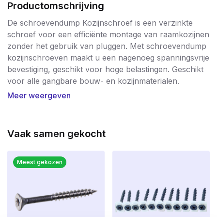
Productomschrijving
De schroevendump Kozijnschroef is een verzinkte
schroef voor een efficiënte montage van raamkozijnen
zonder het gebruik van pluggen. Met schroevendump
kozijnschroeven maakt u een nagenoeg spanningsvrije
bevestiging, geschikt voor hoge belastingen. Geschikt
voor alle gangbare bouw- en kozijnmaterialen.
Voorboren in zowel het kozijn en de muur en/of beton
Meer weergeven
met een 6mm boor. Voor montage van raam- en
deurkozijnen van hout en kunststof. De uitvoeringen
met cilinderkop zijn geschikt voor zowel houten als
Vaak samen gekocht
kunststof raamkozijnen.
De schroef kan na het boren direct in het massief of
geperforeerd bouwmateriaal gedraaid worden.
Meest gekozen
Door de doorlopende speciale draad van
schroevendump kozijnschroeven wordt hij trek- en
spanningsvrij in het bouwmateriaal bevestigd.
Toepassing