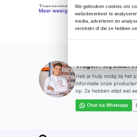
Toepassing
We gebruiken cookies om cont
Meer weergeven
Het indraaien van bevestigingsmiddelen die
websiteverkeer te analyseren
media, adverteren en analys
verstrekt of die ze hebben v
Vragen? Wij staan vo
Heb je hulp nodig bij het p
informatie onze producte
op. Ze hebben altijd wel 
Chat via Whatsapp