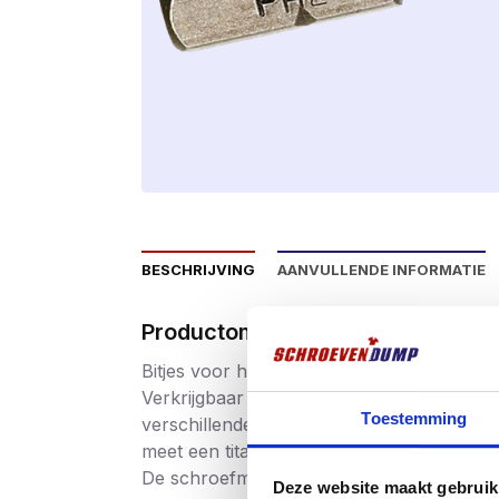
BESCHRIJVING
AANVULLENDE INFORMATIE
Productomschrijving
Bitjes voor het indraaien van bv. Schroev
Verkrijgbaar in 3 Phillips aansluitingen, t
Toestemming
verschillende lengtes, te weten 25 en 50 m
meet een titanium toplaagje. Deze gouden
De schroefmachine aansluiting van alle s
Deze website maakt gebruik