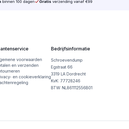
n
binnen 100 dagen
Gratis
verzending vanaf €99
lantenservice
Bedrijfsinformatie
lgemene voorwaarden
Schroevendump
etalen en verzenden
Egstraat 66
etourneren
3319 LA Dordrecht
ivacy- en cookieverklaring
KvK: 77728246
achtenregeling
BTW: NL861112556B01