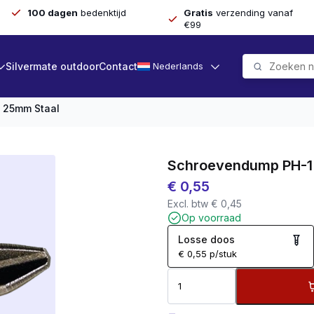
100 dagen
bedenktijd
Gratis
verzending vanaf
€99
Silvermate outdoor
Contact
Nederlands
 25mm Staal
Schroevendump PH-1
€
0,55
Excl. btw
€
0,45
Op voorraad
Losse doos
€
0,55
p/stuk