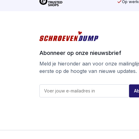
Op werkd
Abonneer op onze nieuwsbrief
Meld je hieronder aan voor onze mailinglijst
eerste op de hoogte van nieuwe updates.
*
E
*
A
-
*
m
a
i
l
*