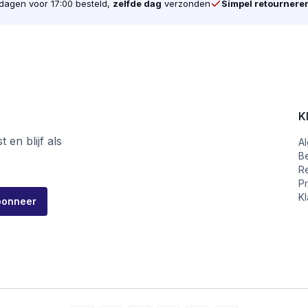
agen voor 17:00 besteld,
zelfde dag
verzonden
Simpel retournere
K
 en blijf als
A
B
R
Pr
Kl
bonneer