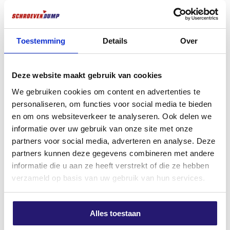
Compriband illbruck TP610
schroevendump
15/3-6mm antraciet 8m
spaanplaatschroeven
deeldraad 4,5 x 50 TX-20
Toestemming
Details
Over
€
8,99
verzinkt 200 stuk
excl. BTW:
€
7,43
€
6,00
Niet op voorraad
Deze website maakt gebruik van cookies
excl. BTW:
€
4,96
We gebruiken cookies om content en advertenties te
Op voorraad
personaliseren, om functies voor social media te bieden
en om ons websiteverkeer te analyseren. Ook delen we
informatie over uw gebruik van onze site met onze
partners voor social media, adverteren en analyse. Deze
partners kunnen deze gegevens combineren met andere
informatie die u aan ze heeft verstrekt of die ze hebben
verzameld op basis van uw gebruik van hun services.
Alles toestaan