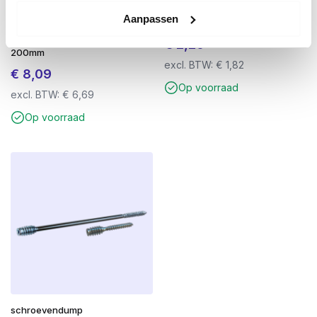
SDS-plus QX4 Betonboor 8,0 x
Lamellenslijpschijf Ø 125mm
Aanpassen
260mm – 4-Snijder – Voor Beton
korrel 60
& Steen – Werkende Lengte
€
2,20
200mm
excl. BTW:
€
1,82
€
8,09
Op voorraad
excl. BTW:
€
6,69
Op voorraad
schroevendump