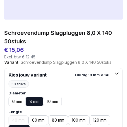
Schroevendump Slagpluggen 8,0 X 140
50stuks
€
15,06
Excl. btw
€
12,45
Variant:
Schroevendump Slagpluggen 8,0 X 140 50stuks
Kies jouw variant
Huidig: 8 mm × 140 mm
50 stuks
Diameter
6 mm
8 mm
10 mm
Lengte
40 mm
60 mm
80 mm
100 mm
120 mm