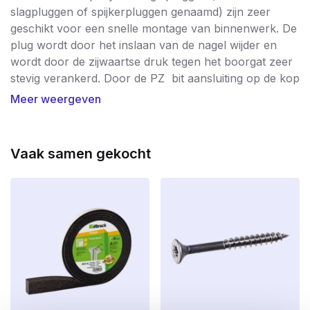
slagpluggen of spijkerpluggen genaamd) zijn zeer
geschikt voor een snelle montage van binnenwerk. De
plug wordt door het inslaan van de nagel wijder en
wordt door de zijwaartse druk tegen het boorgat zeer
stevig verankerd. Door de PZ bit aansluiting op de kop
kan de nagel nog extra worden aangedraaid voor
Meer weergeven
optimale bevestiging. De nagelpluggen van
schroevendump zijn gemaakt van nylon voor een
superieure grip en zijn verkrijgbaar van 40 t/m 120
Vaak samen gekocht
mm lengte. Voor het bevestigen van plinten, regels,
latten of vloerdelen op steen, vloeren en plafonds
gebruik je de nagelpluggen van schroevendump!