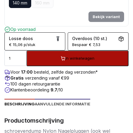
140 mm
160 mm
Bekijk variant
Op voorraad
Losse doos
Overdoos (10 st.)
€
15,06
p/stuk
Bespaar
€
7,53
In winkelwagen
Voor
17:00
besteld, zelfde dag verzonden*
Gratis
verzending vanaf €99
100 dagen retourgarantie
Klantenbeoordeling
9.7
/10
BESCHRIJVING
AANVULLENDE INFORMATIE
Productomschrijving
schroevendump Nylon Nagelpluggen (ook wel