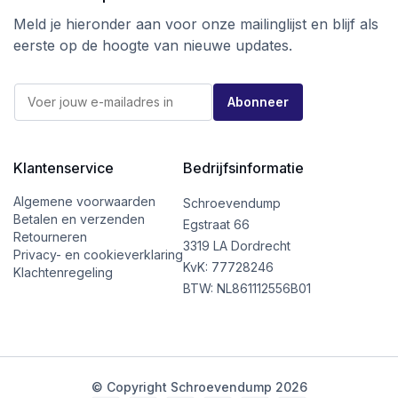
Meld je hieronder aan voor onze mailinglijst en blijf als
eerste op de hoogte van nieuwe updates.
E
E
-
Abonneer
-
m
m
a
a
i
i
l
l
Klantenservice
Bedrijfsinformatie
*
*
*
Algemene voorwaarden
Schroevendump
Betalen en verzenden
Egstraat 66
Retourneren
3319 LA Dordrecht
Privacy- en cookieverklaring
KvK: 77728246
Klachtenregeling
BTW: NL861112556B01
© Copyright Schroevendump 2026