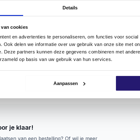
Details
 van cookies
tvaststaal A2 kunnen zowel binnen als buiten gebruikt 
ent en advertenties te personaliseren, om functies voor social
ng zijn een betere krachtoverbrenging tussen gereedschap 
. Ook delen we informatie over uw gebruik van onze site met on
oor wordt montage vergemakkelijkt.
e. Deze partners kunnen deze gegevens combineren met andere i
 voor een optimale verbinding. schroevendump schroeven 
erzameld op basis van uw gebruik van hun services.
t indraaien makkelijker te maken. De schroef is uitgevoerd
voorboren geadviseerd!
Aanpassen
ed spectrum gebruikt en staan garant voor een probleeml
u gegarandeerd enkel met hoogwaardige kwaliteitsschroeve
k waarmee de producent aangeeft dat het product voldoet 
erming.
n. Je hebt Deeldraad en Voldraad. Deeldraad houd in dat d
or je klaar!
or het aantrekken van hout verbindingen, denk bijvoorbee
nken bevestigen etc. Voldraad schroeven hout het tegenove
laatsen van een bestelling? Of wil je meer