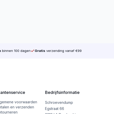
roeven minder kracht op het hout als je
d aan de Kruiskop (Pozidriv). Dat is tot nu
rijving heeft uw gereedschap veel grip
hroeven verkopen. Ook verkopen wij voor
ouwde doos is gelijk gebleven, maar heeft
n
binnen 100 dagen
Gratis
verzending vanaf €99
ina.
lantenservice
Bedrijfsinformatie
lgemene voorwaarden
Schroevendump
etalen en verzenden
Egstraat 66
etourneren