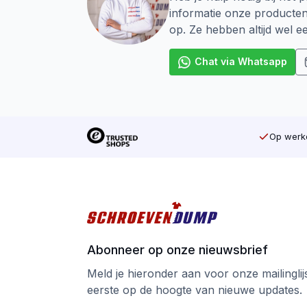
schroeven. Bij Voldraad schroeven loopt h
informatie onze producte
twee stukken aan elkaar wilt verbinden.
op. Ze hebben altijd wel 
De aandrijving van een Schroef is ook heel
Chat via Whatsapp
toe de meest voorkomende Schroef op de m
op de schroef zodat uw machine niet door
elke schroef de juiste Bijpassende Bit. K
Tot slot is bij Schroevendump Next genera
Op werkd
nu geen kijkvenster meer zodat er bij afva
Ga voor kwaliteit tegen de beste prijs bi
Abonneer op onze nieuwsbrief
Meld je hieronder aan voor onze mailinglijst
eerste op de hoogte van nieuwe updates.