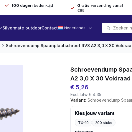
100 dagen
bedenktijd
Gratis
verzending vanaf
€99
Silvermate outdoor
Contact
Nederlands
Schroevendump Spaanplaatschroef RVS A2 3,0 X 30 Voldraa
Schroevendump Spaa
A2 3,0 X 30 Voldraad
€
5,26
Excl. btw
€
4,35
Variant:
Schroevendump Spaanplaatschroef
Kies jouw variant
TX-10
200 stuks