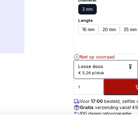
Diameter
3 mm
Lengte
16 mm
20 mm
25 mm
Niet op voorraad
Losse doos
€
5,26
p/stuk
Voor
17:00
besteld, zelfde
Gratis
verzending vanaf €
100 dagen retourgarantie
Klantenbeoordeling
9.7
/10
BEOORDELINGEN (0)