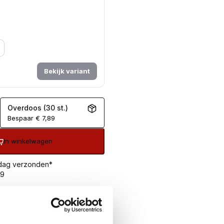
Bekijk variant
Overdoos (30 st.)
Bespaar
€
7,89
In winkelwagen
 dag verzonden*
99