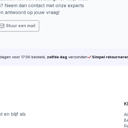
et draad helemaal tot boven. ook komt er bij Voldraad sch
n? Neem dan contact met onze experts
een antwoord op jouw vraag!
 belangrijk. Er zijn verschillende soorten, denk bijvoorbeel
Stuur een mail
arkt. In opkomst zijn de Torx schroeven. Door Torx aand
slipt. Dat is één van de reden waarom wij alleen Torx sc
oop daarom al u schroeven online bij schroevendump.nl
tion een wijziging in de verpakking doorgevoerd. De vertr
agen voor 17:00 besteld,
zelfde dag
verzonden
Simpel retournere
lscheiding geen plastic meer in verwerkt is.
j schroevendump.nl en neem een kijkje op onze
instragrampag
K
 en blijf als
A
B
R