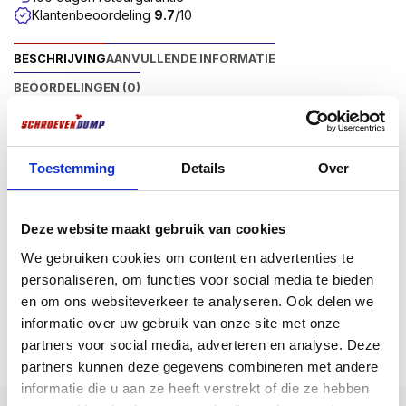
Klantenbeoordeling
9.7
/10
BESCHRIJVING
AANVULLENDE INFORMATIE
BEOORDELINGEN (0)
Productomschrijving
Spaanplaatschroeven RVS
Toestemming
Details
Over
Schroevendump Spaanplaatschroeven Roestvaststaal
A2 kunnen zowel binnen als buiten gebruikt worden
Deze website maakt gebruik van cookies
en hebben een Torx (TX) aandrijving. Voordelen van
We gebruiken cookies om content en advertenties te
Torx aandrijving zijn een betere krachtoverbrenging
personaliseren, om functies voor social media te bieden
tussen gereedschap en schroef, en minder kans dat
en om ons websiteverkeer te analyseren. Ook delen we
Meer weergeven
het gereedschap uit de schroef schiet. Hierdoor wordt
informatie over uw gebruik van onze site met onze
montage vergemakkelijkt.
partners voor social media, adverteren en analyse. Deze
Gebruik bij voorkeur Schroevendump bits voor een
partners kunnen deze gegevens combineren met andere
optimale verbinding. schroevendump schroeven zijn
informatie die u aan ze heeft verstrekt of die ze hebben
voorzien van een onzichtbaar waslaagje dat als