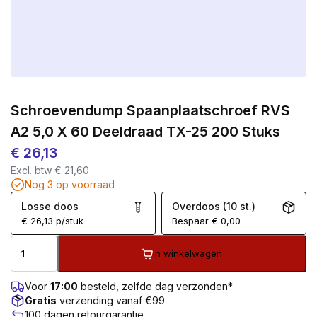
Schroevendump Spaanplaatschroef RVS
A2 5,0 X 60 Deeldraad TX-25 200 Stuks
€
26,13
Excl. btw
€
21,60
Nog 3 op voorraad
Losse doos
Overdoos (10 st.)
€
26,13
p/stuk
Bespaar
€
0,00
In winkelwagen
Voor
17:00
besteld, zelfde dag verzonden*
Gratis
verzending vanaf €99
100 dagen retourgarantie