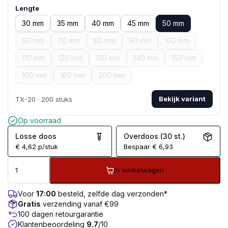
Lengte
30 mm
35 mm
40 mm
45 mm
50 mm
60 mm
70 mm
80 mm
90 mm
100 mm
110 mm
120 mm
130 mm
140 mm
150 mm
160 mm
180 mm
200 mm
Bekijk variant
TX-20 · 200 stuks
Op voorraad
Losse doos
Overdoos (30 st.)
€
4,62
p/stuk
Bespaar
€
6,93
In winkelwagen
Voor
17:00
besteld, zelfde dag verzonden*
Gratis
verzending vanaf €99
100 dagen retourgarantie
Klantenbeoordeling
9.7
/10