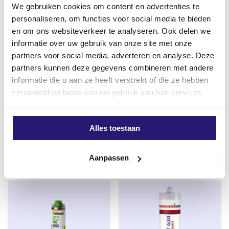
supersterk. De schroeven hebben dan ook een CE
We gebruiken cookies om content en advertenties te
keurmerk waarmee de producent aangeeft dat het
personaliseren, om functies voor social media te bieden
product voldoet aan de eisen van veiligheid,
en om ons websiteverkeer te analyseren. Ook delen we
gezondheid, milieu en consumentenbescherming.
informatie over uw gebruik van onze site met onze
partners voor social media, adverteren en analyse. Deze
Waar zijn Spaanplaatschroeven geschikt voor?
partners kunnen deze gegevens combineren met andere
Schroevendump spaanplaatschroeven zijn perfect toe
informatie die u aan ze heeft verstrekt of die ze hebben
Schroevendump
Impact Bit TX20 Torx 50mm –
te passen in diverse soorten hout voor gebruik
verzameld op basis van uw gebruik van hun services.
puinzakken/bouwafval zware
Slagvaste Impact Bit
binnenshuis zoals Vuren, Grenen, plaatmateriaal
kwaliteit
€
2,85
multiplex, plaatmateriaal underlayment. Dé ideale
€
0,50
kwaliteitsschroeven om constructies te maken zoals
Alles toestaan
excl. BTW:
€
2,36
excl. BTW:
€
0,41
voorzetwanden, beplating schroeven, aftimmeringen
Op voorraad
en kapconstructies
Niet op voorraad
Aanpassen
Torx schroeven heb je in meerdere soorten. Je
hebt Deeldraad en Voldraad. Deeldraad houd in dat
de Schroef voor een deel voorzien is van draad.
De Schroef wordt veel gebruikt voor het aantrekken
van hout verbindingen, denk bijvoorbeeld aan het