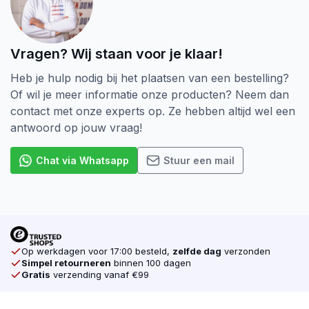
Tot slot is bij Schroevendump Next generation een
wijziging in de verpakking doorgevoerd. De vertrouwde
doos is gelijk gebleven, maar heeft nu geen kijkvenster
Vragen? Wij staan voor je klaar!
meer zodat er bij afvalscheiding geen plastic meer in
Heb je hulp nodig bij het plaatsen van een bestelling?
verwerkt is.
Of wil je meer informatie onze producten? Neem dan
contact met onze experts op. Ze hebben altijd wel een
Ga voor kwaliteit tegen de beste prijs
antwoord op jouw vraag!
bij schroevendump.nl en neem een kijkje op
onze instragrampagina.
Chat via Whatsapp
Stuur een mail
Op werkdagen voor 17:00 besteld,
zelfde dag
verzonden
Simpel retourneren
binnen 100 dagen
Gratis
verzending vanaf €99