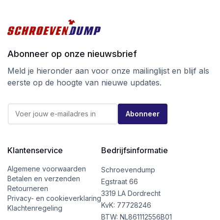
Abonneer op onze nieuwsbrief
Meld je hieronder aan voor onze mailinglijst en blijf als
eerste op de hoogte van nieuwe updates.
*
E
*
Abonneer
-
*
m
a
i
l
Klantenservice
Bedrijfsinformatie
*
Algemene voorwaarden
Schroevendump
Betalen en verzenden
Egstraat 66
Retourneren
3319 LA Dordrecht
Privacy- en cookieverklaring
KvK: 77728246
Klachtenregeling
BTW: NL861112556B01