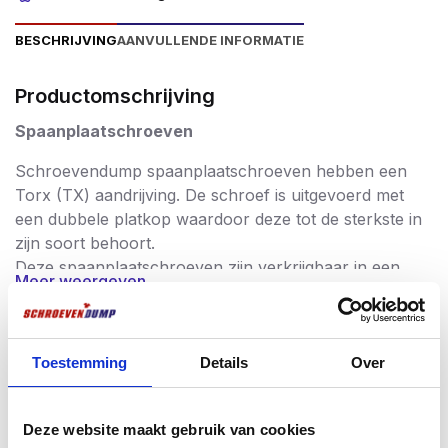
BESCHRIJVING
AANVULLENDE INFORMATIE
Productomschrijving
Spaanplaatschroeven
Schroevendump spaanplaatschroeven hebben een
Torx (TX) aandrijving. De schroef is uitgevoerd met
een dubbele platkop waardoor deze tot de sterkste in
zijn soort behoort.
Deze spaanplaatschroeven zijn verkrijgbaar in een
Meer weergeven
verzinkte uitvoering.
Spaanplaatschroeven worden in zeer breed spectrum
gebruikt en staan garant voor een probleemloze
Vaak samen gekocht
Toestemming
Details
Over
verwerking. De schroeven worden na productie streng
gecontroleerd waardoor u gegarandeerd enkel met
vakmannen kiezen dit
hoogwaardige kwaliteitsschroeven werkt; braamvrij en
Deze website maakt gebruik van cookies