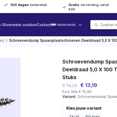
100 dagen
bedenktijd
Gratis
verzending vanaf
€99
Silvermate outdoor
Contact
Nederlands
aad
Schroevendump Spaanplaatschroeven Deeldraad 5,0 X 100
Schroevendump Spaa
Deeldraad 5,0 X 100 
Stuks
Oorspronkelijk
Huidige
€
13,19
€
14,29
Excl. btw
€
10,90
prijs
prijs
Variant:
Schroevendump Spaanplaatschroeven 
was:
is:
€ 14,29.
€ 13,19.
Kies jouw variant
TX-20
200 stuks