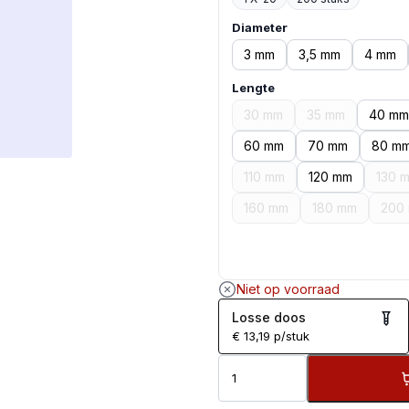
Diameter
3 mm
3,5 mm
4 mm
Lengte
30 mm
35 mm
40 mm
60 mm
70 mm
80 m
110 mm
120 mm
130 
160 mm
180 mm
200
Niet op voorraad
Losse doos
€
13,19
p/stuk