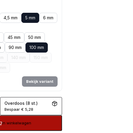
4,5 mm
5 mm
6 mm
45 mm
50 mm
m
90 mm
100 mm
mm
140 mm
150 mm
 mm
Bekijk variant
Overdoos (8 st.)
Bespaar
€
5,28
In winkelwagen