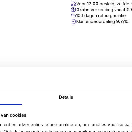
Voor
17:00
besteld, zelfde
Gratis
verzending vanaf €
100 dagen retourgarantie
Klantenbeoordeling
9.7
/10
n een Torx (TX) aandrijving. De schroef is uitgevoerd 
r in een verzinkte uitvoering.
Details
ed spectrum gebruikt en staan garant voor een probleeml
u gegarandeerd enkel met hoogwaardige kwaliteitsschroeve
k waarmee de producent aangeeft dat het product voldoet 
 van cookies
erming.
ent en advertenties te personaliseren, om functies voor social
. Ook delen we informatie over uw gebruik van onze site met on