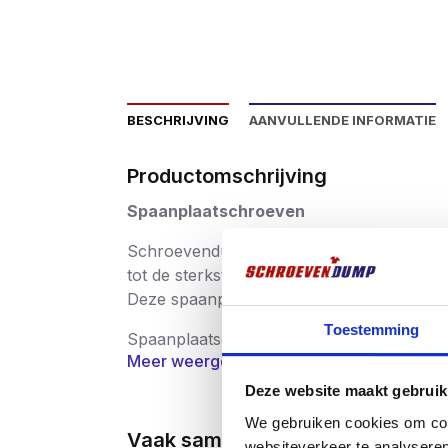
BESCHRIJVING
AANVULLENDE INFORMATIE
Productomschrijving
Spaanplaatschroeven
Schroevendump spaanplaatschroeven hebbe
tot de sterkste in zijn soort behoort.
Deze spaanplaatschroeven zijn verkrijgbaa
Toestemming
Spaanplaatschroeven worden in zeer bre
Meer weergeven
productie streng gecontroleerd waardoor 
schroeven hebben dan ook een CE keurmer
Deze website maakt gebruik
gezondheid, milieu en consumentenbesch
We gebruiken cookies om cont
Vaak samen gekocht
websiteverkeer te analyseren