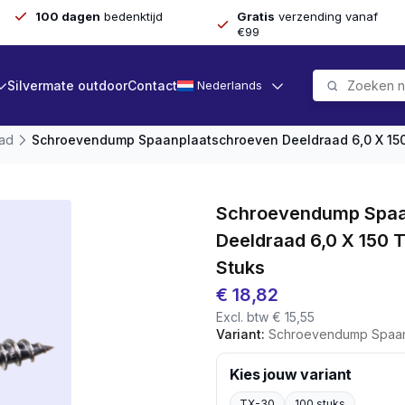
100 dagen
bedenktijd
Gratis
verzending vanaf
€99
Silvermate outdoor
Contact
Nederlands
aad
Schroevendump Spaanplaatschroeven Deeldraad 6,0 X 150 
Schroevendump Spaa
Deeldraad 6,0 X 150 
Stuks
€
18,82
Excl. btw
€
15,55
Variant:
Schroevendump Spaanplaatschroeven 
Kies jouw variant
TX-30
100 stuks