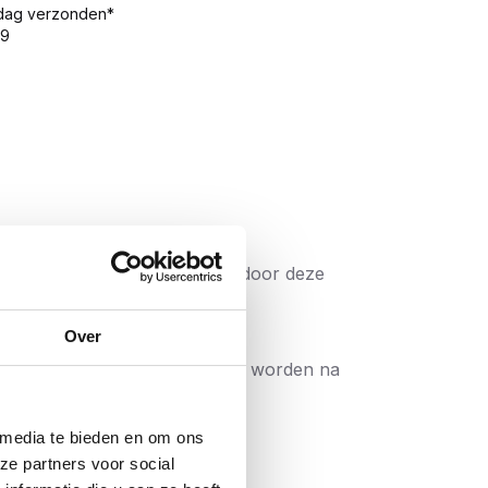
 dag verzonden*
99
met een dubbele platkop waardoor deze
Over
oze verwerking. De schroeven worden na
n werkt; braamvrij en supersterk. De
aan de eisen van veiligheid,
 media te bieden en om ons
ze partners voor social