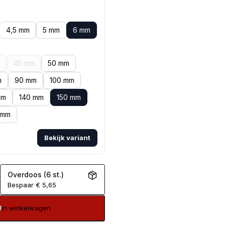
4,5 mm
5 mm
6 mm
45 mm
50 mm
m
90 mm
100 mm
mm
140 mm
150 mm
 mm
Bekijk variant
Overdoos (6 st.)
Bespaar
€
5,65
In winkelwagen