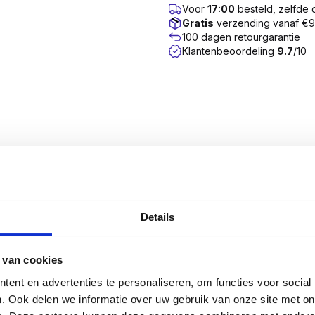
Voor
17:00
besteld, zelfde
Gratis
verzending vanaf €
100 dagen retourgarantie
Klantenbeoordeling
9.7
/10
n een Torx (TX) aandrijving. De schroef is uitgevoerd 
r in een verzinkte uitvoering.
Details
ed spectrum gebruikt en staan garant voor een probleeml
u gegarandeerd enkel met hoogwaardige kwaliteitsschroeve
 van cookies
k waarmee de producent aangeeft dat het product voldoet 
ent en advertenties te personaliseren, om functies voor social
erming.
. Ook delen we informatie over uw gebruik van onze site met on