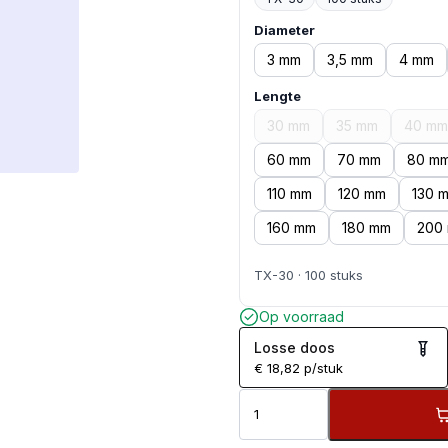
Diameter
3 mm
3,5 mm
4 mm
Lengte
30 mm
35 mm
40 mm
60 mm
70 mm
80 m
110 mm
120 mm
130 
160 mm
180 mm
200
TX-30 · 100 stuks
Op voorraad
Losse doos
€
18,82
p/stuk