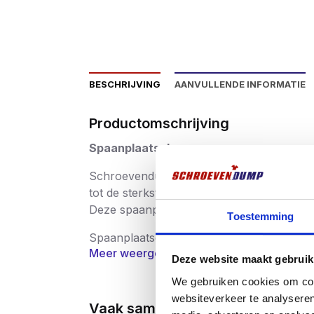
BESCHRIJVING
AANVULLENDE INFORMATIE
Productomschrijving
Spaanplaatschroeven
Schroevendump spaanplaatschroeven hebbe
tot de sterkste in zijn soort behoort.
Deze spaanplaatschroeven zijn verkrijgbaa
Toestemming
Spaanplaatschroeven worden in zeer bre
Meer weergeven
productie streng gecontroleerd waardoor 
Deze website maakt gebruik
schroeven hebben dan ook een CE keurmer
We gebruiken cookies om cont
gezondheid, milieu en consumentenbesch
websiteverkeer te analyseren
Vaak samen gekocht