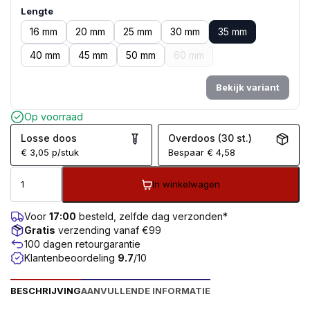
Lengte
16 mm
20 mm
25 mm
30 mm
35 mm
40 mm
45 mm
50 mm
60 mm
Bekijk variant
Op voorraad
Losse doos
Overdoos (30 st.)
€
3,05
p/stuk
Bespaar
€
4,58
In winkelwagen
Voor
17:00
besteld, zelfde dag verzonden*
Gratis
verzending vanaf €99
100 dagen retourgarantie
Klantenbeoordeling
9.7
/10
BESCHRIJVING
AANVULLENDE INFORMATIE