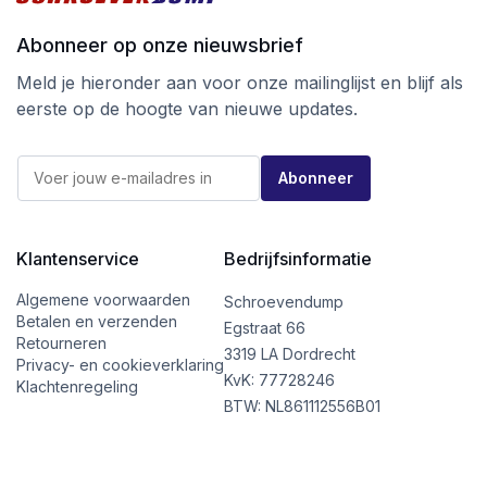
Abonneer op onze nieuwsbrief
Meld je hieronder aan voor onze mailinglijst en blijf als
eerste op de hoogte van nieuwe updates.
*
E
E
Abonneer
-
-
m
m
a
a
i
i
l
Klantenservice
Bedrijfsinformatie
l
*
E
-
Algemene voorwaarden
Schroevendump
m
Betalen en verzenden
Egstraat 66
a
Retourneren
i
3319 LA Dordrecht
Privacy- en cookieverklaring
l
KvK: 77728246
Klachtenregeling
BTW: NL861112556B01