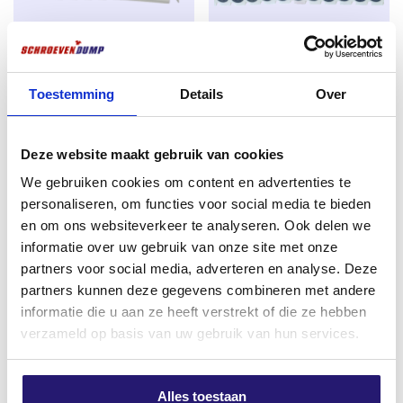
gezondheid, milieu en consumentenbescherming.
Waar zijn Spaanplaatschroeven geschikt voor?
Schroevendump spaanplaatschroeven zijn perfect toe
FM X1 universeel plug 6×30 100
Schroevendump
Toestemming
Details
Over
te passen in diverse soorten hout voor gebruik
stuks
band/snelbouwschroeven
binnenshuis zoals Vuren, Grenen, plaatmateriaal
grove draad 3,9 x 25 1000
€
3,41
multiplex, plaatmateriaal underlayment. Dé ideale
stuks
Deze website maakt gebruik van cookies
kwaliteitsschroeven om constructies te maken zoals
excl. BTW:
€
2,82
Oorspronkelijke
Huidige
€
14,50
€
15,99
We gebruiken cookies om content en advertenties te
voorzetwanden, beplating schroeven, aftimmeringen
Op voorraad
prijs
prijs
excl. BTW:
€
11,98
personaliseren, om functies voor social media te bieden
en kapconstructies
was:
is:
en om ons websiteverkeer te analyseren. Ook delen we
Op voorraad
Torx schroeven
heb je in meerdere soorten. Je
informatie over uw gebruik van onze site met onze
€ 15,99.
€ 14,50.
hebt
Deeldraad
en
Voldraad
.
Deeldraad
houd in dat
partners voor social media, adverteren en analyse. Deze
de
Schroef
voor een deel voorzien is van draad.
partners kunnen deze gegevens combineren met andere
De
Schroef
wordt veel gebruikt voor het aantrekken
informatie die u aan ze heeft verstrekt of die ze hebben
van hout verbindingen, denk bijvoorbeeld aan het
verzameld op basis van uw gebruik van hun services.
maken van wanden, plafons uitraggelen, platen
monteren, houten planken bevestigen etc.
Voldraad
schroeven
hout het tegenover gestelde in
Alles toestaan