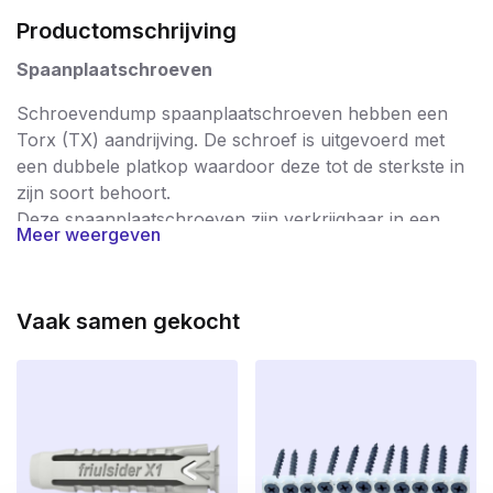
Productomschrijving
Spaanplaatschroeven
Schroevendump spaanplaatschroeven hebben een
Torx (TX) aandrijving. De schroef is uitgevoerd met
een dubbele platkop waardoor deze tot de sterkste in
zijn soort behoort.
Deze spaanplaatschroeven zijn verkrijgbaar in een
Meer weergeven
verzinkte uitvoering.
Spaanplaatschroeven worden in zeer breed spectrum
gebruikt en staan garant voor een probleemloze
Vaak samen gekocht
verwerking. De schroeven worden na productie streng
gecontroleerd waardoor u gegarandeerd enkel met
hoogwaardige kwaliteitsschroeven werkt; braamvrij en
supersterk. De schroeven hebben dan ook een CE
keurmerk waarmee de producent aangeeft dat het
product voldoet aan de eisen van veiligheid,