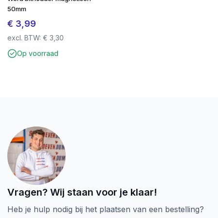
doos is gelijk gebleven, maar heeft nu geen kijkvenster
50mm
meer zodat er bij afvalscheiding geen plastic meer in
€
3,99
verwerkt is.
excl. BTW:
€
3,30
Ga voor kwaliteit tegen de beste prijs
Op voorraad
bij
schroevendump.nl
en neem een kijkje op
onze
instragrampagina.
Vragen? Wij staan voor je klaar!
Heb je hulp nodig bij het plaatsen van een bestelling?