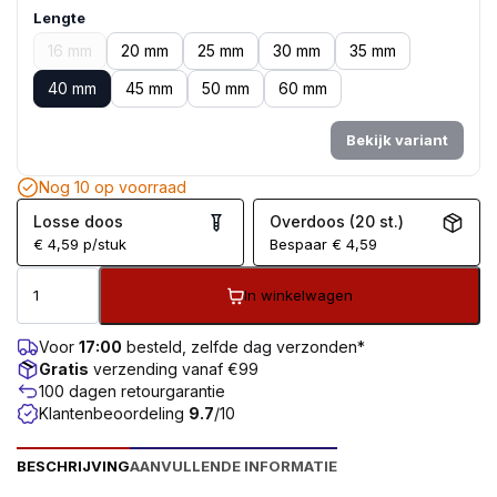
Lengte
16 mm
20 mm
25 mm
30 mm
35 mm
40 mm
45 mm
50 mm
60 mm
Bekijk variant
Nog 10 op voorraad
Losse doos
Overdoos (20 st.)
€
4,59
p/stuk
Bespaar
€
4,59
In winkelwagen
Voor
17:00
besteld, zelfde dag verzonden*
Gratis
verzending vanaf €99
100 dagen retourgarantie
Klantenbeoordeling
9.7
/10
BESCHRIJVING
AANVULLENDE INFORMATIE