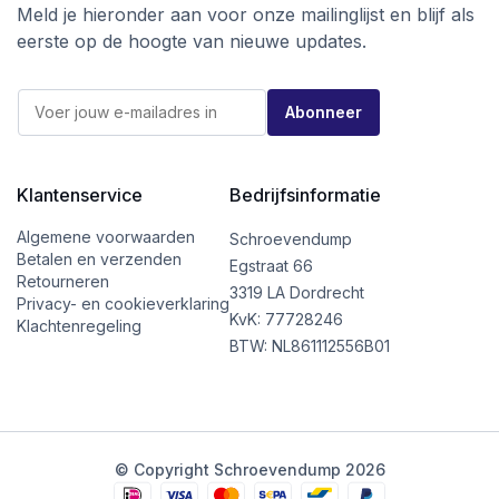
Meld je hieronder aan voor onze mailinglijst en blijf als
eerste op de hoogte van nieuwe updates.
*
E
E
Abonneer
-
-
m
m
a
a
i
i
l
Klantenservice
Bedrijfsinformatie
l
*
E
-
Algemene voorwaarden
Schroevendump
m
Betalen en verzenden
Egstraat 66
a
Retourneren
i
3319 LA Dordrecht
Privacy- en cookieverklaring
l
KvK: 77728246
Klachtenregeling
BTW: NL861112556B01
© Copyright Schroevendump 2026