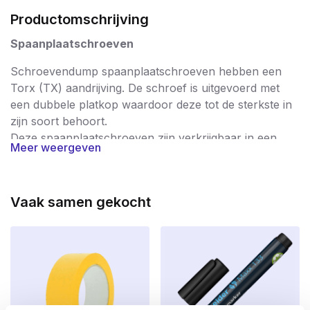
Productomschrijving
Spaanplaatschroeven
Schroevendump spaanplaatschroeven hebben een
Torx (TX) aandrijving. De schroef is uitgevoerd met
een dubbele platkop waardoor deze tot de sterkste in
zijn soort behoort.
Deze spaanplaatschroeven zijn verkrijgbaar in een
Meer weergeven
verzinkte uitvoering.
Spaanplaatschroeven worden in zeer breed spectrum
gebruikt en staan garant voor een probleemloze
Vaak samen gekocht
verwerking. De schroeven worden na productie streng
gecontroleerd waardoor u gegarandeerd enkel met
hoogwaardige kwaliteitsschroeven werkt; braamvrij en
supersterk. De schroeven hebben dan ook een CE
keurmerk waarmee de producent aangeeft dat het
product voldoet aan de eisen van veiligheid,