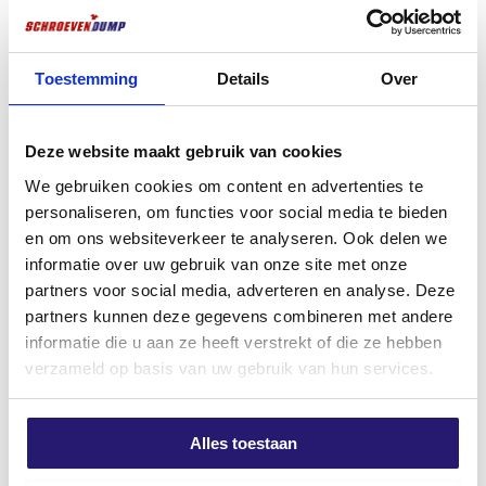
gezondheid, milieu en consumentenbescherming.
Waar zijn Spaanplaatschroeven geschikt voor?
Toestemming
Details
Over
Schroevendump spaanplaatschroeven zijn perfect toe
​Gold Maskingtape – UV-
Stift Schneider permanent
te passen in diverse soorten hout voor gebruik
bestendige Afplaktape 38 mm x
Zwart
binnenshuis zoals Vuren, Grenen, plaatmateriaal
Deze website maakt gebruik van cookies
50 m Voor Binnen en Buiten
€
1,90
multiplex, plaatmateriaal underlayment. Dé ideale
We gebruiken cookies om content en advertenties te
€
5,20
kwaliteitsschroeven om constructies te maken zoals
excl. BTW:
€
1,57
personaliseren, om functies voor social media te bieden
excl. BTW:
€
4,30
voorzetwanden, beplating schroeven, aftimmeringen
Op voorraad
en om ons websiteverkeer te analyseren. Ook delen we
en kapconstructies
Op voorraad
informatie over uw gebruik van onze site met onze
partners voor social media, adverteren en analyse. Deze
Torx schroeven
heb je in meerdere soorten. Je
partners kunnen deze gegevens combineren met andere
hebt
Deeldraad
en
Voldraad
.
Deeldraad
houd in dat
informatie die u aan ze heeft verstrekt of die ze hebben
de
Schroef
voor een deel voorzien is van draad.
verzameld op basis van uw gebruik van hun services.
De
Schroef
wordt veel gebruikt voor het aantrekken
van hout verbindingen, denk bijvoorbeeld aan het
maken van wanden, plafons uitraggelen, platen
Alles toestaan
monteren, houten planken bevestigen etc.
Voldraad
schroeven
hout het tegenover gestelde in