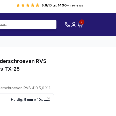
9.6
/10 uit
1400+
reviews
0
derschroeven RVS
ks TX-25
ven RVS 410 5,0 X 100 200stuks TX-25
Huidig: 5 mm × 100 mm