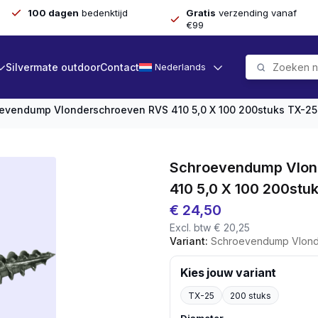
100 dagen
bedenktijd
Gratis
verzending vanaf
€99
Silvermate outdoor
Contact
Nederlands
evendump Vlonderschroeven RVS 410 5,0 X 100 200stuks TX-25
Schroevendump Vlon
410 5,0 X 100 200stu
€
24,50
Excl. btw
€
20,25
Variant:
Schroevendump Vlonderschroe
Kies jouw variant
TX-25
200 stuks