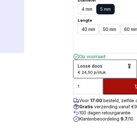
Diameter
4 mm
5 mm
Lengte
40 mm
50 mm
60 m
Op voorraad
Losse doos
€
24,50
p/stuk
Voor
17:00
besteld, zelfde
Gratis
verzending vanaf €
100 dagen retourgarantie
Klantenbeoordeling
9.7
/10