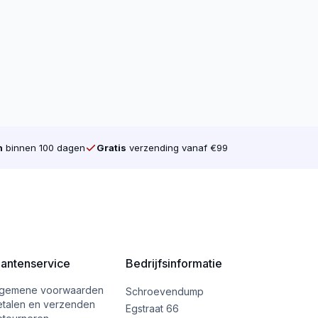
n
binnen 100 dagen
Gratis
verzending vanaf €99
lantenservice
Bedrijfsinformatie
lgemene voorwaarden
Schroevendump
etalen en verzenden
Egstraat 66