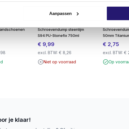
 en schroef – langere levensduur van de verbinding
op het gereedschap, minder slippen of doordraaien
Aanpassen
adviseren wij om voor te
boren
met een hardhoutboor voo
handschoenen
Schroevendump steenlijm
Schroevendu
S94 PU-Stonefix 750ml
50mm Titaniu
€
9,99
€
2,75
,98
excl. BTW:
€
8,26
excl. BTW:
€
ad
Niet op voorraad
Op voorra
dump vlonderschroeven?
male breuk
or je klaar!