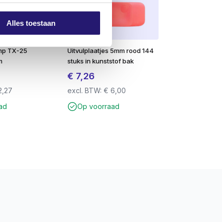
Alles toestaan
r het beste resultaat en een nette
mp TX-25
Uitvulplaatjes 5mm rood 144
m
stuks in kunststof bak
€
7,26
2,27
excl. BTW:
€
6,00
ad
Op voorraad