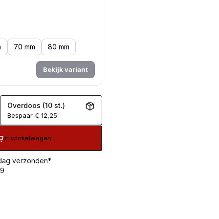
m
70 mm
80 mm
Bekijk variant
Overdoos (10 st.)
Bespaar
€
12,25
In winkelwagen
 dag verzonden*
99