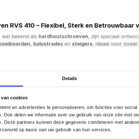
 RVS 410 – Flexibel, Sterk en Betrouwbaar 
k wel bekend als
hardhoutschroeven
, zijn speciaal ontwo
boeiboorden
,
balustrades
en
steigers
. Ideaal voor zowel
schroeven uniek?
rdig roestvast staal AISI 410
. Deze speciaal geselecteerd
Details
iedt:
belasting. Waar hardere schroeven kunnen scheuren, buigen 
erking of temperatuurschommelingen.
 van cookies
ent en advertenties te personaliseren, om functies voor social
. Ook delen we informatie over uw gebruik van onze site met on
lexibel
e. Deze partners kunnen deze gegevens combineren met andere i
jten – voorboren meestal niet nodig
erzameld op basis van uw gebruik van hun services.