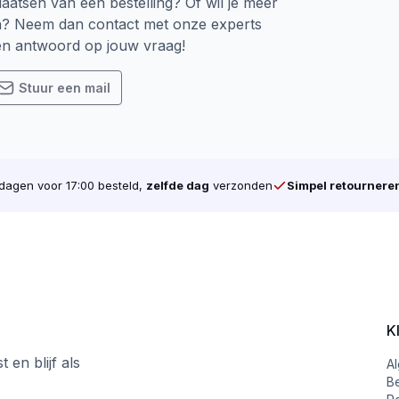
ke prijs
laatsen van een bestelling? Of wil je meer
n? Neem dan contact met onze experts
een antwoord op jouw vraag!
aling die het verdient.
Stuur een mail
ven en ervaar zelf het verschil!
agen voor 17:00 besteld,
zelfde dag
verzonden
Simpel retournere
K
 en blijf als
A
B