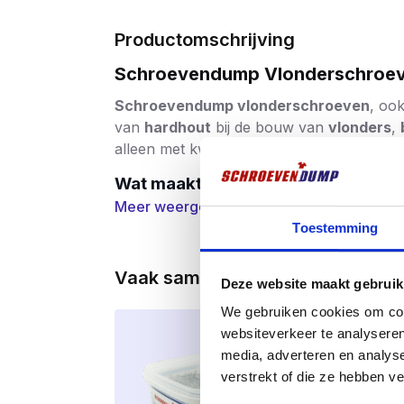
Productomschrijving
Schroevendump Vlonderschroeven
Schroevendump vlonderschroeven
, oo
van
hardhout
bij de bouw van
vlonders
,
alleen met kwaliteit willen werken.
Wat maakt Schroevendump vlonder
Meer weergeven
Deze schroeven zijn gemaakt van
hoogwaa
Toestemming
traditioneel RVS, wat een groot voordeel b
geen breekrisico
, zelfs bij intensieve 
ideaal bij toepassingen met natuurlijke w
Vaak samen gekocht
Deze website maakt gebruik
Technische voordelen op een rij:
We gebruiken cookies om cont
websiteverkeer te analyseren
Materiaal:
RVS AISI 410 – sterk en f
media, adverteren en analys
Voorsnijpunt:
Schroeven zonder spli
verstrekt of die ze hebben v