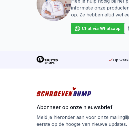
Professionele kwaliteit voor een eerlij
Heb je hulp nodig bij het p
informatie onze producte
Eenvoudige montage met Torx
op. Ze hebben altijd wel 
Geef jouw project de stevigheid en uitstr
Chat via Whatsapp
Bestel nu Schroevendump vlonderschroe
Op werkd
Abonneer op onze nieuwsbrief
Meld je hieronder aan voor onze mailinglijst
eerste op de hoogte van nieuwe updates.