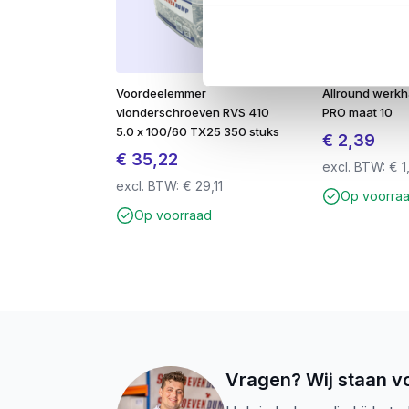
Schachtribben:
Minder druk op hout
Torx-aandrijving (TX):
Betere grip 
Let op: Bij verwerking in hardhout 
Voordeelemmer
Allround werk
afwerking.
vlonderschroeven RVS 410
PRO maat 10
5.0 x 100/60 TX25 350 stuks
🛠
Toepassingen:
€
2,39
€
35,22
✔ Vlonderplanken
excl. BTW:
€
1
✔ Boeiboorden
excl. BTW:
€
29,11
Op voorra
✔ Steigers
Op voorraad
✔ Balustrades
✔ Gevelbekleding
✔ Geschikt voor binnen- én buitengebruik
Waarom kiezen voor Schroeven
Gemaakt voor maximale grip en mini
Bestand tegen de elementen
Vragen? Wij staan vo