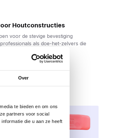
voor Houtconstructies
rpen voor de stevige bevestiging
 professionals als doe-het-zelvers die
e legering is nét iets flexibeler dan
Over
deze gecontroleerd mee met het hout –
 media te bieden en om ons
ze partners voor social
nformatie die u aan ze heeft