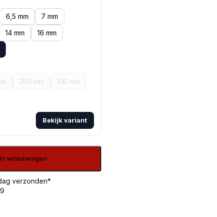
6,5 mm
7 mm
14 mm
16 mm
mm
260 mm
310 mm
Bekijk variant
In winkelwagen
 dag verzonden*
99