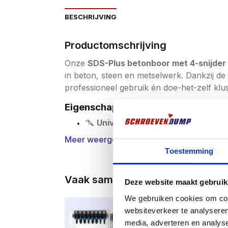
BESCHRIJVING
Productomschrijving
Onze
SDS-Plus betonboor met 4-snijder
in beton, steen en metselwerk. Dankzij de 
professioneel gebruik én doe-het-zelf klu
Eigenschappen
Universele SDS-Plus aansluiting
Meer weergeven
4-snijder ontwerp
– zorgt voor e
Toestemming
Sterk en slijtvast materiaal
– spe
Vaak samen gekocht
Deze website maakt gebruik
Geschikt voor beton, steen en 
We gebruiken cookies om cont
Precisie en controle
– verbeterde 
Meest geko
websiteverkeer te analyseren
media, adverteren en analys
Diverse diameters beschikbaar
–