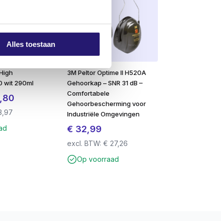
Alles toestaan
 High
​3M Peltor Optime II H520A
70 wit 290ml
Gehoorkap – SNR 31 dB –
Comfortabele
pronkelijke
Huidige
,80
Gehoorbescherming voor
s
prijs
3,97
Industriële Omgevingen
:
is:
€
32,99
ad
50.
€ 4,80.
excl. BTW:
€
27,26
Op voorraad