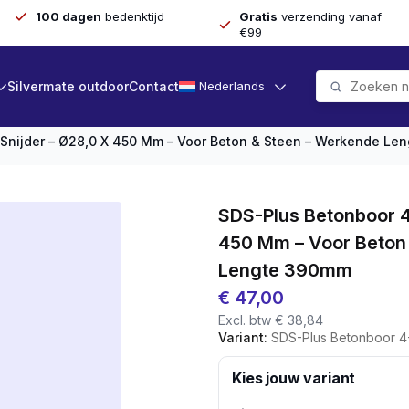
100 dagen
bedenktijd
Gratis
verzending vanaf
€99
Silvermate outdoor
Contact
Nederlands
Snijder – Ø28,0 X 450 Mm – Voor Beton & Steen – Werkende Le
SDS-Plus Betonboor 4
450 Mm – Voor Beton
Lengte 390mm
€
47,00
Excl. btw
€
38,84
Variant:
SDS-Plus Betonboor 4-Snijder – Ø28,0 X 
Kies jouw variant