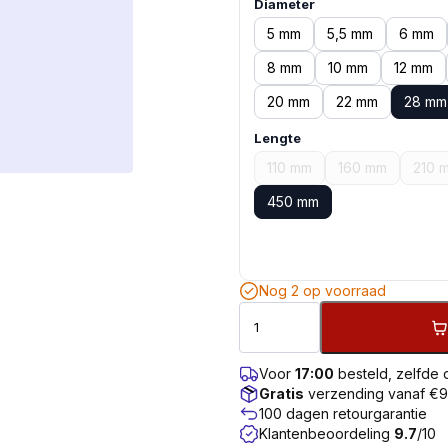
Diameter
5 mm
5,5 mm
6 mm
8 mm
10 mm
12 mm
20 mm
22 mm
28 mm
Lengte
110 mm
160 mm
210 
450 mm
Nog 2 op voorraad
Voor
17:00
besteld, zelfde
Gratis
verzending vanaf €
100 dagen retourgarantie
Klantenbeoordeling
9.7
/10