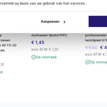
erzameld op basis van uw gebruik van hun services.
Aanpassen
 beton
steen
p
stofmasker fijnstof FFP3
professionele
roeven
tack/lijmkit G
€
1,45
n, bouten en bevestigingsmateriaal
 x 40 TX-20
Oors
€
4
€
5,50
excl. BTW:
€
1,20
tuks
werk
prij
excl. BTW:
€
Op voorraad
was
Op voorra
e bouwplaats
,10
€ 5,
ad
ren
epassingen