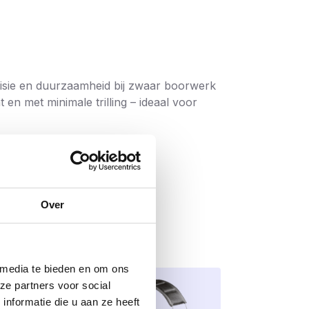
cisie en duurzaamheid bij zwaar boorwerk
en met minimale trilling – ideaal voor
.
essie.
Over
nsief gebruik.
n, ankers en bevestigingen.
 media te bieden en om ons
ocht
ze partners voor social
nformatie die u aan ze heeft
t naar behoefte).