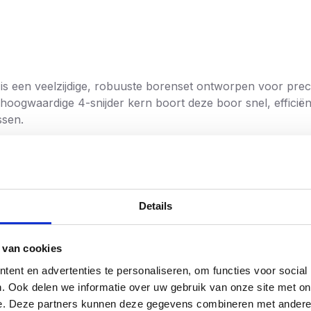
is een veelzijdige, robuuste borenset ontworpen voor pre
hoogwaardige 4-snijder kern boort deze boor snel, efficiënt 
ssen.
– past op vrijwel alle standaard boorhamers met SDS-Plus
en scherpe, stabiele boorrichting en uitstekende boorprogr
Details
ciaal behandeld staal voor maximale standtijd, zelfs bij inte
 van cookies
metselwerk
– ideaal voor boorwerk ten behoeve van plugge
ent en advertenties te personaliseren, om functies voor social
stabiliteit en minder vibratie tijdens het boren.
zen
Meest verk
. Ook delen we informatie over uw gebruik van onze site met on
e. Deze partners kunnen deze gegevens combineren met andere i
 van kleine precisiegaten tot grotere doorvoeren (kies maa