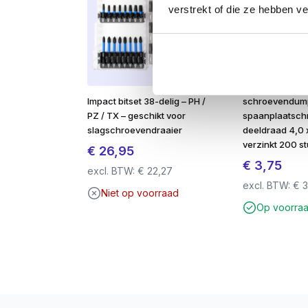
verstrekt of die ze hebben v
Toepassingen
Deze betonboor is perfect voor:
boren in
gewapend en ongewapend
baksteen, metselwerk en kalkzand
Impact bitset 38-delig – PH /
schroevendum
PZ / TX – geschikt voor
spaanplaatsch
voorbereiden van gaten voor
plugge
slagschroevendraaier
deeldraad 4,0
verzinkt 200 s
€
26,95
professioneel bouw- en installatie
€
3,75
excl. BTW:
€
22,27
klussen in huis, werkplaats of op d
excl. BTW:
€
3
Niet op voorraad
Waarom deze betonboor?
Op voorra
Sneller boorresultaat
Langere levensduur dan standaard bo
Stabieler boren met minder breuk
Breed inzetbaar voor verschillende to