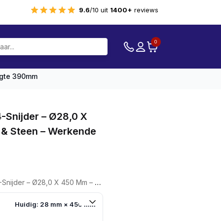
9.6
/10 uit
1400+
reviews
0
ngte 390mm
-Snijder – Ø28,0 X
 & Steen – Werkende
450 Mm – Voor Beton & Steen – Werkende Lengte 390mm
Huidig: 28 mm × 450 mm