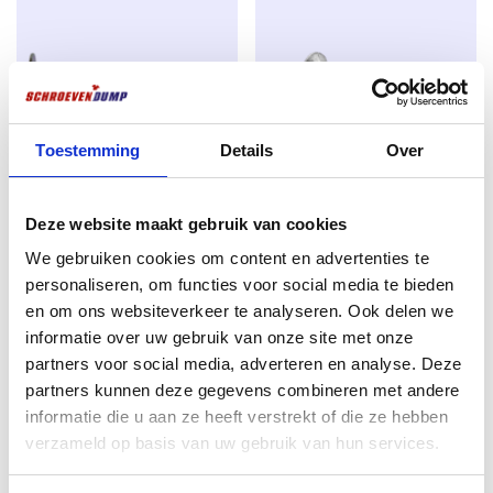
ideaal voor langdurige buitentoepassingen zoals
schuttingen, gevelbekleding, pergola’s, vlonders en
overkappingen. De coating is bovendien
zelfherstellend bij kleine beschadigingen
, wat zorgt
voor een langere levensduur.
Toestemming
Details
Over
Tot twee keer zo sterk als RVS
In tegenstelling tot veel RVS schroeven zijn SilverMate
Tellerkopschroeven 6,0 x 140
SilverMate Outdoor Schroeven
Outdoor schroeven
tot twee keer zo sterk
, waardoor
Deze website maakt gebruik van cookies
TX-30 verzinkt 100 stuks
4,0×45 AR-Coating Deeldraad
de kans op
afbreken tijdens het indraaien minimaal
TX-20 200 stuks
We gebruiken cookies om content en advertenties te
€
14,49
is – zelfs in hardhout of bij hoge belasting. Daarmee
€
10,36
personaliseren, om functies voor social media te bieden
bieden ze zekerheid voor zowel de professional als de
excl. BTW:
€
11,98
en om ons websiteverkeer te analyseren. Ook delen we
doe-het-zelver.
excl. BTW:
€
8,56
Op voorraad
informatie over uw gebruik van onze site met onze
Op voorraad
Perfect in gebruik
partners voor social media, adverteren en analyse. Deze
partners kunnen deze gegevens combineren met andere
Magnetisch
: blijft stevig aan de bit zitten, ideaal
informatie die u aan ze heeft verstrekt of die ze hebben
bij werken boven het hoofd of met één hand.
verzameld op basis van uw gebruik van hun services.
TX-aandrijving (Torx)
: voor optimale grip
zonder doorslippen.