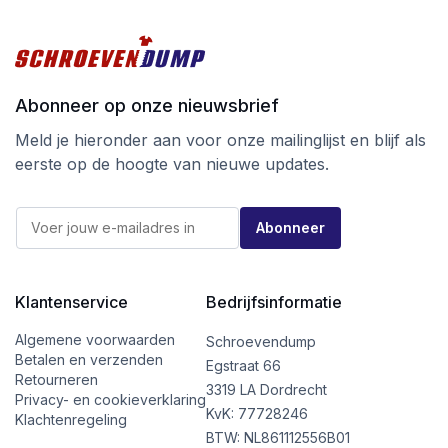
Abonneer op onze nieuwsbrief
Meld je hieronder aan voor onze mailinglijst en blijf als
eerste op de hoogte van nieuwe updates.
E
E
-
Abonneer
-
m
m
a
a
i
i
l
l
Klantenservice
Bedrijfsinformatie
E
*
-
m
Algemene voorwaarden
Schroevendump
a
Betalen en verzenden
Egstraat 66
i
Retourneren
l
3319 LA Dordrecht
Privacy- en cookieverklaring
E
KvK: 77728246
Klachtenregeling
-
BTW: NL861112556B01
m