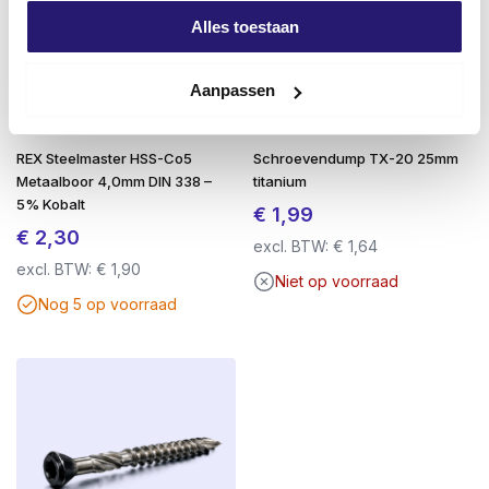
Alles toestaan
TX-20 bij Ø 3.5 t/m Ø 5.0 mm
: voor stevige en
veilige verwerking.
Aanpassen
Soepele indraaiing
door lage wrijvingscoëfficiënt
en fijne schroefdraad.
REX Steelmaster HSS-Co5
Schroevendump TX-20 25mm
Metaalboor 4,0mm DIN 338 –
titanium
Voordelen op een rij:
5% Kobalt
€
1,99
Ideaal voor hout-op-hout buitentoepassingen
€
2,30
excl. BTW:
€
1,64
AR Kaitex Coating (C4)
: zilveren anti-
excl. BTW:
€
1,90
Niet op voorraad
roestbescherming
Nog 5 op voorraad
Tot 2× sterker dan RVS
: minder kans op breuk
Magnetisch
: ideaal voor snelle verwerking met
bithouder
TX-aandrijving met stevige grip (TX-20 t/m Ø
5.0 mm)