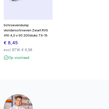
Zelfherstellende coating
bij beschadiging
Geschikt voor zacht- en hardhout
Schroevendump
Bestand tegen zware weersinvloeden
vlonderschroeven Zwart RVS
410 4,0 x 50 200stuks TX-15
SilverMate Outdoor – gebouwd voor buiten.
Gemaakt om te blijven.
€
8,45
excl. BTW:
€
6,98
Op voorraad