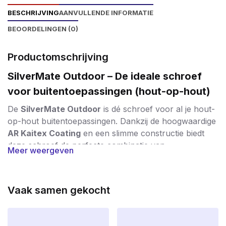
BESCHRIJVING
AANVULLENDE INFORMATIE
BEOORDELINGEN (0)
Productomschrijving
SilverMate Outdoor – De ideale schroef
voor buitentoepassingen (hout-op-hout)
De
SilverMate Outdoor
is dé schroef voor al je hout-
op-hout buitentoepassingen. Dankzij de hoogwaardige
AR Kaitex Coating
en een slimme constructie biedt
deze schroef de perfecte combinatie van
Meer weergeven
duurzaamheid, kracht en verwerkersgemak
.
Bescherming tegen weer en wind
Vaak samen gekocht
De speciale
AR Kaitex Coating
is een zilveren anti-
roestlaag die voldoet aan
corrosieklasse C4
. Hierdoor
is de schroef bestand tegen regen, vocht en vorst –