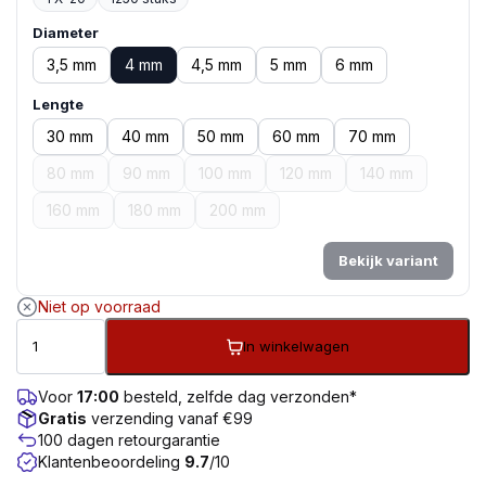
Diameter
3,5 mm
4 mm
4,5 mm
5 mm
6 mm
Lengte
30 mm
40 mm
50 mm
60 mm
70 mm
80 mm
90 mm
100 mm
120 mm
140 mm
160 mm
180 mm
200 mm
Bekijk variant
Niet op voorraad
In winkelwagen
Voor
17:00
besteld, zelfde dag verzonden*
Gratis
verzending vanaf €99
100 dagen retourgarantie
Klantenbeoordeling
9.7
/10