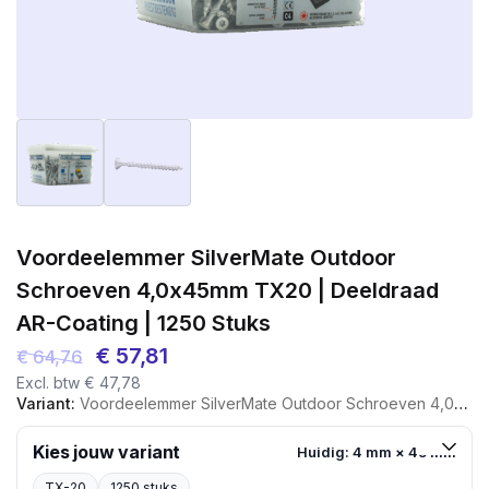
Voordeelemmer SilverMate Outdoor
Schroeven 4,0x45mm TX20 | Deeldraad
AR-Coating | 1250 Stuks
Oorspronkelijke
Huidige
€
57,81
€
64,76
Excl. btw
€
47,78
prijs
prijs
Variant:
Voordeelemmer SilverMate Outdoor Schroeven 4,0x45mm TX20 | Deeldraad AR-Coating | 1250 Stuks
was:
is:
€ 64,76.
€ 57,81.
Kies jouw variant
Huidig: 4 mm × 45 mm
TX-20
1250 stuks