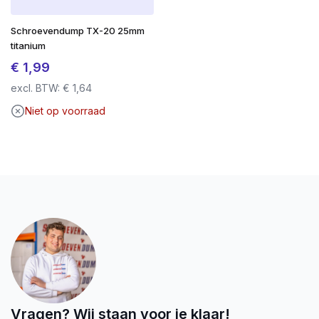
Bestand tegen zware weersinvloeden
Schroevendump TX-20 25mm
titanium
SilverMate Outdoor – gebouwd voor buiten.
Gemaakt om te blijven.
€
1,99
excl. BTW:
€
1,64
Niet op voorraad
Vragen? Wij staan voor je klaar!