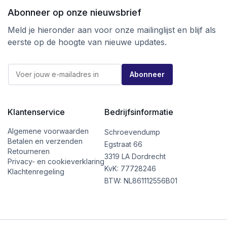
Abonneer op onze nieuwsbrief
Meld je hieronder aan voor onze mailinglijst en blijf als
eerste op de hoogte van nieuwe updates.
*
E
E
Abonneer
-
-
m
m
a
a
i
i
l
Klantenservice
Bedrijfsinformatie
l
*
E
-
Algemene voorwaarden
Schroevendump
m
Betalen en verzenden
Egstraat 66
a
Retourneren
i
3319 LA Dordrecht
Privacy- en cookieverklaring
l
KvK: 77728246
Klachtenregeling
BTW: NL861112556B01