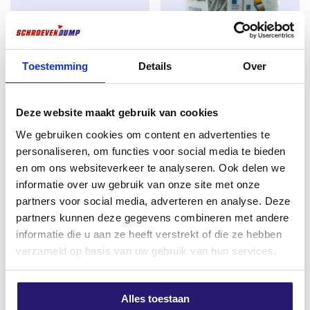
voor een langere levensduur.
Tot twee keer zo sterk als RVS
In tegenstelling tot veel RVS schroeven zijn SilverMate
Toestemming
Details
Over
Tellerkopschroeven 6,0 x 140
Voordeelemmer SilverMate
Outdoor schroeven
tot twee keer zo sterk
, waardoor
TX-30 verzinkt 100 stuks
Outdoor Schroeven 5,0x50mm
de kans op
afbreken tijdens het indraaien minimaal
TX20 | Deeldraad AR-Coating |
€
14,49
is – zelfs in hardhout of bij hoge belasting. Daarmee
Deze website maakt gebruik van cookies
1000 stuks
bieden ze zekerheid voor zowel de professional als de
excl. BTW:
€
11,98
We gebruiken cookies om content en advertenties te
Oorspronkelijke
Huidige
€
73,00
€
81,64
doe-het-zelver.
personaliseren, om functies voor social media te bieden
Op voorraad
prijs
prijs
excl. BTW:
€
60,33
en om ons websiteverkeer te analyseren. Ook delen we
Perfect in gebruik
was:
is:
Nog 7 op voorraad
informatie over uw gebruik van onze site met onze
Magnetisch
: blijft stevig aan de bit zitten, ideaal
€ 81,64.
€ 73,00.
partners voor social media, adverteren en analyse. Deze
bij werken boven het hoofd of met één hand.
partners kunnen deze gegevens combineren met andere
informatie die u aan ze heeft verstrekt of die ze hebben
TX-aandrijving (Torx)
: voor optimale grip
verzameld op basis van uw gebruik van hun services.
zonder doorslippen.
TX-20 bij Ø 3.5 t/m Ø 5.0 mm
: voor stevige en
veilige verwerking.
Alles toestaan