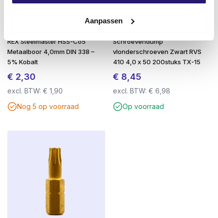
Soepele indraaiing
door lage wrijvingscoëfficiënt
Aanpassen
en fijne schroefdraad.
REX Steelmaster HSS-Co5
Schroevendump
Voordelen op een rij:
Metaalboor 4,0mm DIN 338 –
vlonderschroeven Zwart RVS
Ideaal voor hout-op-hout buitentoepassingen
5% Kobalt
410 4,0 x 50 200stuks TX-15
€
2,30
€
8,45
AR Kaitex Coating (C4)
: zilveren anti-
excl. BTW:
€
1,90
excl. BTW:
€
6,98
roestbescherming
Nog 5 op voorraad
Op voorraad
Tot 2× sterker dan RVS
: minder kans op breuk
Magnetisch
: ideaal voor snelle verwerking met
bithouder
TX-aandrijving met stevige grip (TX-20 t/m Ø
5.0 mm)
Zelfherstellende coating
bij beschadiging
Geschikt voor zacht- en hardhout