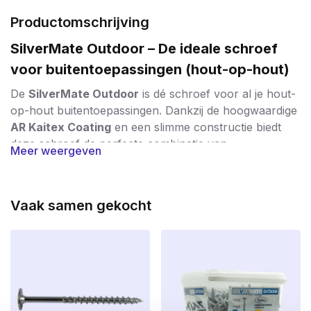
Productomschrijving
SilverMate Outdoor – De ideale schroef
voor buitentoepassingen (hout-op-hout)
De
SilverMate Outdoor
is dé schroef voor al je hout-
op-hout buitentoepassingen. Dankzij de hoogwaardige
AR Kaitex Coating
en een slimme constructie biedt
deze schroef de perfecte combinatie van
Meer weergeven
duurzaamheid, kracht en verwerkersgemak
.
Bescherming tegen weer en wind
Vaak samen gekocht
De speciale
AR Kaitex Coating
is een zilveren anti-
roestlaag die voldoet aan
corrosieklasse C4
. Hierdoor
is de schroef bestand tegen regen, vocht en vorst –
ideaal voor langdurige buitentoepassingen zoals
schuttingen, gevelbekleding, pergola’s, vlonders en
overkappingen. De coating is bovendien
zelfherstellend bij kleine beschadigingen
, wat zorgt