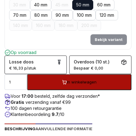
30 mm
40 mm
45 mm
50 mm
60 mm
70 mm
80 mm
90 mm
100 mm
120 mm
140 mm
160 mm
180 mm
200 mm
Bekijk variant
Op voorraad
Losse doos
Overdoos (10 st.)
€
16,33
p/stuk
Bespaar
€
0,00
In winkelwagen
Voor
17:00
besteld, zelfde dag verzonden*
Gratis
verzending vanaf €99
100 dagen retourgarantie
Klantenbeoordeling
9.7
/10
BESCHRIJVING
AANVULLENDE INFORMATIE