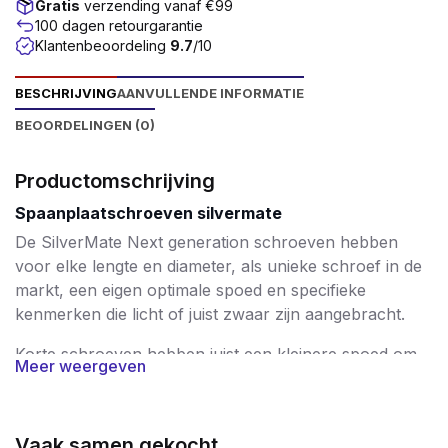
Gratis
verzending vanaf €99
100 dagen retourgarantie
Klantenbeoordeling
9.7
/10
BESCHRIJVING
AANVULLENDE INFORMATIE
BEOORDELINGEN (0)
Productomschrijving
Spaanplaatschroeven silvermate
De SilverMate Next generation schroeven hebben
voor elke lengte en diameter, als unieke schroef in de
markt, een eigen optimale spoed en specifieke
kenmerken die licht of juist zwaar zijn aangebracht.
Korte schroeven hebben juist een kleinere spoed om
Meer weergeven
daarmee een hoge uittrekwaarde te bereiken. De
langere schroeven, vanaf 60mm tot 200mm, zijn
voorzien van een steeds groter wordende spoed,
Vaak samen gekocht