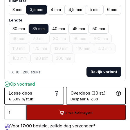
Diameter
3 mm
3,5 mm
4 mm
4,5 mm
5 mm
6 mm
Lengte
30 mm
35 mm
40 mm
45 mm
50 mm
60 mm
70 mm
80 mm
90 mm
100 mm
110 mm
120 mm
130 mm
140 mm
150 mm
160 mm
180 mm
200 mm
Bekijk variant
TX-10 · 200 stuks
Op voorraad
Losse doos
Overdoos (30 st.)
€
5,09
p/stuk
Bespaar
€
7,63
In winkelwagen
Voor
17:00
besteld, zelfde dag verzonden*