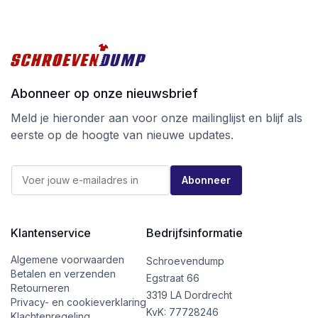
Tot slot is bij SilverMate Next generation een wijziging
in de verpakking doorgevoerd. De vertrouwde doos is
gelijk gebleven, maar heeft nu geen kijkvenster meer
zodat er bij afvalscheiding geen plastic meer in
verwerkt is.
Abonneer op onze nieuwsbrief
Ga voor kwaliteit tegen de beste prijs
Meld je hieronder aan voor onze mailinglijst en blijf als
bij schroevendump.nl en neem een kijkje op
eerste op de hoogte van nieuwe updates.
onze
instragrampagina.
E
E
-
Abonneer
-
m
m
a
a
i
i
l
l
Klantenservice
Bedrijfsinformatie
E
*
-
m
Algemene voorwaarden
Schroevendump
a
Betalen en verzenden
Egstraat 66
i
Retourneren
l
3319 LA Dordrecht
Privacy- en cookieverklaring
*
KvK: 77728246
Klachtenregeling