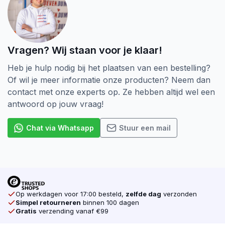
schroeven hout het tegenover gestelde in
van Deeldraad schroeven. Bij Voldraad
schroeven loopt het draad helemaal tot boven. ook
komt er bij Voldraad schroeven minder kracht op het
Vragen? Wij staan voor je klaar!
hout als je twee stukken aan elkaar wilt verbinden.
Heb je hulp nodig bij het plaatsen van een bestelling?
De aandrijving van een Schroef is ook heel belangrijk.
Of wil je meer informatie onze producten? Neem dan
Er zijn verschillende soorten, denk bijvoorbeeld aan
contact met onze experts op. Ze hebben altijd wel een
de Kruiskop (Pozidriv). Dat is tot nu toe de meest
antwoord op jouw vraag!
voorkomende Schroef op de markt. In opkomst zijn
de Torx schroeven. Door Torx aandrijving heeft uw
Chat via Whatsapp
Stuur een mail
gereedschap veel grip op de schroef zodat uw
machine niet doorslipt. Dat is één van de reden
waarom wij alleen Torx schroeven verkopen. Ook
verkopen wij voor elke schroef de juiste Bijpassende
Bit. Koop daarom al u schroeven online
Op werkdagen voor 17:00 besteld,
zelfde dag
verzonden
bij schroevendump.nl
Simpel retourneren
binnen 100 dagen
Gratis
verzending vanaf €99