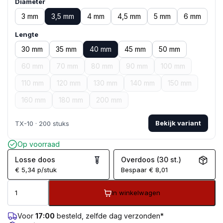
Diameter
3 mm
3,5 mm
4 mm
4,5 mm
5 mm
6 mm
Lengte
30 mm
35 mm
40 mm
45 mm
50 mm
60 mm
70 mm
80 mm
90 mm
100 mm
110 mm
120 mm
130 mm
140 mm
150 mm
160 mm
180 mm
200 mm
Bekijk variant
TX-10 · 200 stuks
Op voorraad
Losse doos
Overdoos (30 st.)
€
5,34
p/stuk
Bespaar
€
8,01
In winkelwagen
Voor
17:00
besteld, zelfde dag verzonden*