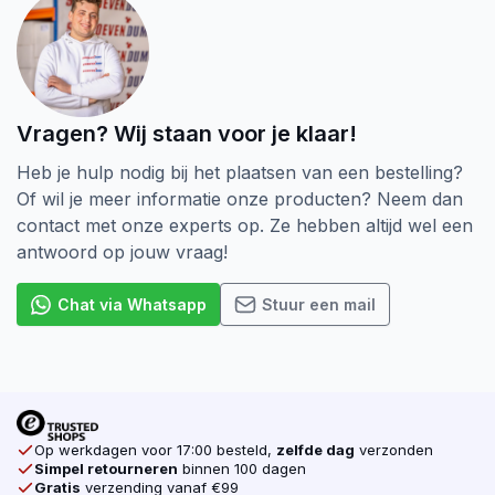
schroeven hout het tegenover gestelde in
van Deeldraad schroeven. Bij Voldraad
schroeven loopt het draad helemaal tot boven. ook
komt er bij Voldraad schroeven minder kracht op het
hout als je twee stukken aan elkaar wilt verbinden.
Vragen? Wij staan voor je klaar!
De aandrijving van een Schroef is ook heel belangrijk.
Heb je hulp nodig bij het plaatsen van een bestelling?
Er zijn verschillende soorten, denk bijvoorbeeld aan
Of wil je meer informatie onze producten? Neem dan
de Kruiskop (Pozidriv). Dat is tot nu toe de meest
contact met onze experts op. Ze hebben altijd wel een
voorkomende Schroef op de markt. In opkomst zijn
antwoord op jouw vraag!
de Torx schroeven. Door Torx aandrijving heeft uw
gereedschap veel grip op de schroef zodat uw
Chat via Whatsapp
Stuur een mail
machine niet doorslipt. Dat is één van de reden
waarom wij alleen Torx schroeven verkopen. Ook
verkopen wij voor elke schroef de juiste Bijpassende
Bit. Koop daarom al u schroeven online
bij schroevendump.nl
Op werkdagen voor 17:00 besteld,
zelfde dag
verzonden
Simpel retourneren
binnen 100 dagen
Gratis
verzending vanaf €99