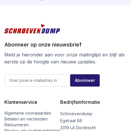
Tot slot is bij SilverMate Next generation een wijziging
in de verpakking doorgevoerd. De vertrouwde doos is
gelijk gebleven, maar heeft nu geen kijkvenster meer
zodat er bij afvalscheiding geen plastic meer in
verwerkt is.
Abonneer op onze nieuwsbrief
Ga voor kwaliteit tegen de beste prijs
bij schroevendump.nl en neem een kijkje op
Meld je hieronder aan voor onze mailinglijst en blijf als
onze
instragrampagina.
eerste op de hoogte van nieuwe updates.
E
E
-
Abonneer
-
m
m
a
a
i
i
l
l
Klantenservice
Bedrijfsinformatie
E
*
-
m
Algemene voorwaarden
Schroevendump
a
Betalen en verzenden
Egstraat 66
i
Retourneren
l
3319 LA Dordrecht
Privacy- en cookieverklaring