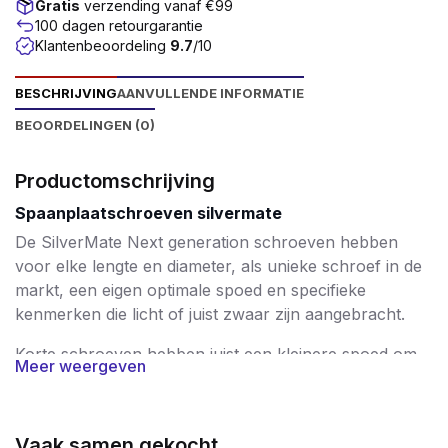
Gratis
verzending vanaf €99
100 dagen retourgarantie
Klantenbeoordeling
9.7
/10
BESCHRIJVING
AANVULLENDE INFORMATIE
BEOORDELINGEN (0)
Productomschrijving
Spaanplaatschroeven silvermate
De SilverMate Next generation schroeven hebben
voor elke lengte en diameter, als unieke schroef in de
markt, een eigen optimale spoed en specifieke
kenmerken die licht of juist zwaar zijn aangebracht.
Korte schroeven hebben juist een kleinere spoed om
Meer weergeven
daarmee een hoge uittrekwaarde te bereiken. De
langere schroeven, vanaf 60mm tot 200mm, zijn
voorzien van een steeds groter wordende spoed,
Vaak samen gekocht