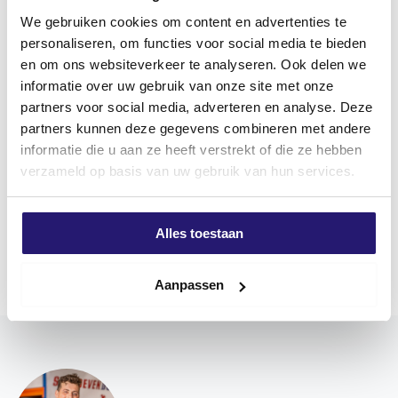
We gebruiken cookies om content en advertenties te
BESCHRIJVING
AANVULLENDE INFORMATIE
personaliseren, om functies voor social media te bieden
en om ons websiteverkeer te analyseren. Ook delen we
Productomschrijving
informatie over uw gebruik van onze site met onze
Spaanplaatschroeven silvermate
partners voor social media, adverteren en analyse. Deze
De SilverMate Next generation schroeven hebben
partners kunnen deze gegevens combineren met andere
voor elke lengte en diameter, als unieke schroef in de
informatie die u aan ze heeft verstrekt of die ze hebben
markt, een eigen optimale spoed en specifieke
verzameld op basis van uw gebruik van hun services.
kenmerken die licht of juist zwaar zijn aangebracht.
Korte schroeven hebben juist een kleinere spoed om
Alles toestaan
Meer weergeven
daarmee een hoge uittrekwaarde te bereiken. De
langere schroeven, vanaf 60mm tot 200mm, zijn
Aanpassen
voorzien van een steeds groter wordende spoed,
waardoor deze schroeven sneller in kunnen draaien.
De huidige schroeftollen worden steeds sterker en
sneller indraaien bespaart veel tijd.
De focus van de SilverMate Next generation is gericht