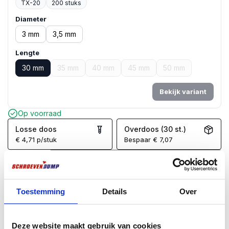
TX-20
200 stuks
Diameter
3 mm
3,5 mm
Lengte
30 mm
35 mm
40 mm
45 mm
50 mm
Bekijk variant
Op voorraad
Losse doos
Overdoos (30 st.)
€
4,71
p/stuk
Bespaar
€
7,07
In winkelwagen
Voor
17:00
besteld, zelfde dag verzonden*
Toestemming
Details
Over
Gratis
verzending vanaf €99
100 dagen retourgarantie
Klantenbeoordeling
9.7
/10
Deze website maakt gebruik van cookies