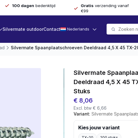
100 dagen
bedenktijd
Gratis
verzending vanaf
€99
Silvermate outdoor
Contact
Nederlands
aad
Silvermate Spaanplaatschroeven Deeldraad 4,5 X 45 TX-20
Silvermate Spaanpla
Deeldraad 4,5 X 45 T
Stuks
€
8,06
Excl. btw
€
6,66
Variant:
Silvermate Spaanplaatschroeven D
Kies jouw variant
TX-20
200 stuks