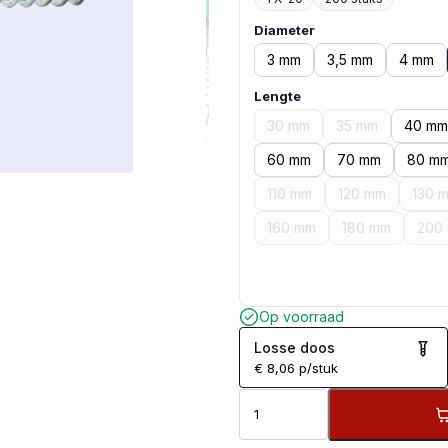
Diameter
3 mm
3,5 mm
4 mm
Lengte
30 mm
35 mm
40 mm
60 mm
70 mm
80 m
110 mm
120 mm
130 
160 mm
180 mm
200
Op voorraad
Losse doos
€
8,06
p/stuk