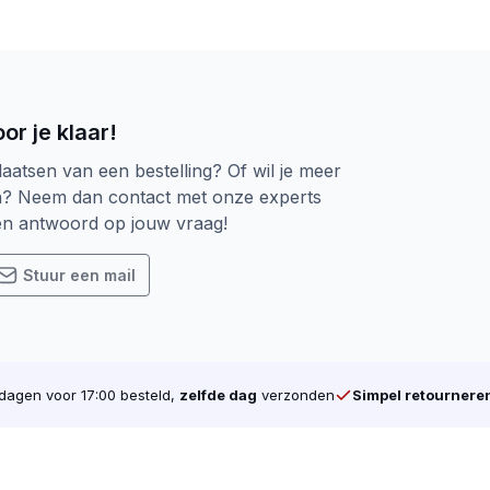
ties
n. Je hebt Deeldraad en Voldraad. Deeldraad houd in dat d
or het aantrekken van hout verbindingen, denk bijvoorbee
nken bevestigen etc. Voldraad schroeven hout het tegenove
et draad helemaal tot boven. ook komt er bij Voldraad sch
or je klaar!
laatsen van een bestelling? Of wil je meer
n? Neem dan contact met onze experts
 belangrijk. Er zijn verschillende soorten, denk bijvoorbeel
een antwoord op jouw vraag!
arkt. In opkomst zijn de Torx schroeven. Door Torx aand
slipt. Dat is één van de reden waarom wij alleen Torx sc
Stuur een mail
oop daarom al u schroeven online bij schroevendump.nl
 een wijziging in de verpakking doorgevoerd. De vertrouwde
eiding geen plastic meer in verwerkt is.
agen voor 17:00 besteld,
zelfde dag
verzonden
Simpel retournere
j schroevendump.nl en neem een kijkje op onze
instragrampag