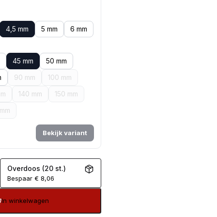
4,5 mm
5 mm
6 mm
45 mm
50 mm
m
90 mm
100 mm
mm
140 mm
150 mm
 mm
Bekijk variant
Overdoos (20 st.)
Bespaar
€
8,06
In winkelwagen