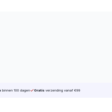
e Schroef voor een deel voorzien is van
ld aan het maken van wanden, plafons
r gestelde in van Deeldraad
roeven minder kracht op het hout als je
d aan de Kruiskop (Pozidriv). Dat is tot nu
rijving heeft uw gereedschap veel grip
hroeven verkopen. Ook verkopen wij voor
 doos is gelijk gebleven, maar heeft nu
n
binnen 100 dagen
Gratis
verzending vanaf €99
ina.