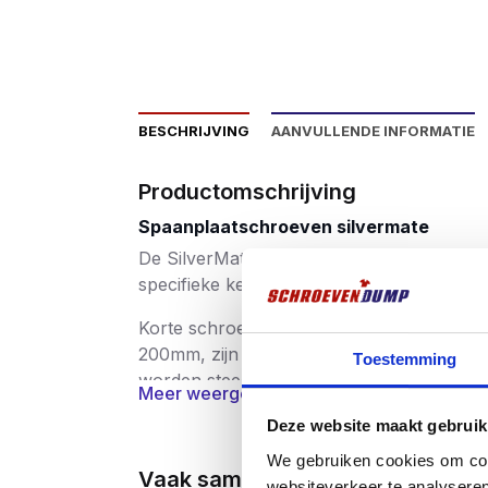
BESCHRIJVING
AANVULLENDE INFORMATIE
Productomschrijving
Spaanplaatschroeven silvermate
De SilverMate Next generation schroeven 
specifieke kenmerken die licht of juist zwa
Korte schroeven hebben juist een kleine
200mm, zijn voorzien van een steeds grot
Toestemming
worden steeds sterker en sneller indraaien 
Meer weergeven
De focus van de SilverMate Next generati
Deze website maakt gebruik
We gebruiken cookies om cont
1)
Met
geringe aanzetdruk
gaat de Silver
Vaak samen gekocht
websiteverkeer te analyseren