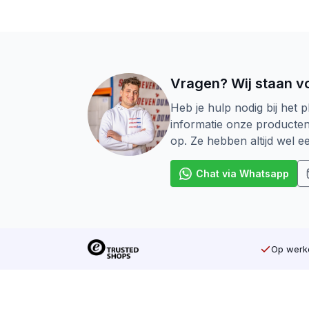
schroeven, aftimmeringen en kapconstruc
Torx schroeven heb je in meerdere soorte
draad. De Schroef wordt veel gebruikt vo
uitraggelen, platen monteren, houten pla
schroeven. Bij Voldraad schroeven loopt h
Vragen? Wij staan vo
twee stukken aan elkaar wilt verbinden.
Heb je hulp nodig bij het p
informatie onze producte
De aandrijving van een Schroef is ook heel
op. Ze hebben altijd wel 
toe de meest voorkomende Schroef op de m
op de schroef zodat uw machine niet door
Chat via Whatsapp
elke schroef de juiste Bijpassende Bit. K
Tot slot is bij SilverMate Next generation
geen kijkvenster meer zodat er bij afvalsch
Op werkd
Ga voor kwaliteit tegen de beste prijs bi