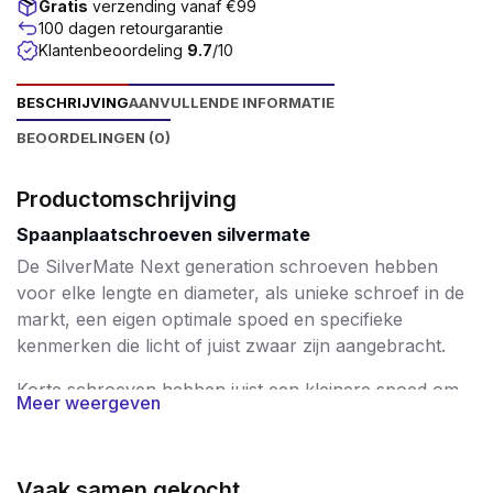
Gratis
verzending vanaf €99
100 dagen retourgarantie
Klantenbeoordeling
9.7
/10
BESCHRIJVING
AANVULLENDE INFORMATIE
BEOORDELINGEN (0)
Productomschrijving
Spaanplaatschroeven silvermate
De SilverMate Next generation schroeven hebben
voor elke lengte en diameter, als unieke schroef in de
markt, een eigen optimale spoed en specifieke
kenmerken die licht of juist zwaar zijn aangebracht.
Korte schroeven hebben juist een kleinere spoed om
Meer weergeven
daarmee een hoge uittrekwaarde te bereiken. De
langere schroeven, vanaf 60mm tot 200mm, zijn
voorzien van een steeds groter wordende spoed,
Vaak samen gekocht