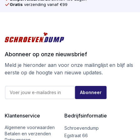
Gratis
verzending vanaf €99
Tot slot is bij SilverMate Next generation een wijziging
in de verpakking doorgevoerd. De vertrouwde doos is
gelijk gebleven, maar heeft nu geen kijkvenster meer
zodat er bij afvalscheiding geen plastic meer in
verwerkt is.
Ga voor kwaliteit tegen de beste prijs
Abonneer op onze nieuwsbrief
bij schroevendump.nl en neem een kijkje op
Meld je hieronder aan voor onze mailinglijst en blijf als
onze
instragrampagina.
eerste op de hoogte van nieuwe updates.
E
E
-
Abonneer
-
m
m
a
a
i
i
l
l
Klantenservice
Bedrijfsinformatie
*
*
E
-
Algemene voorwaarden
Schroevendump
m
Betalen en verzenden
Egstraat 66
a
Retourneren