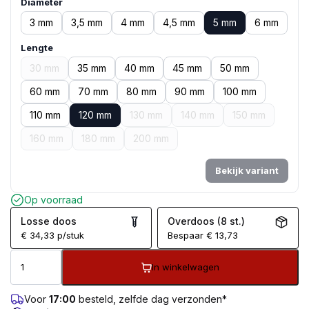
Diameter
3 mm
3,5 mm
4 mm
4,5 mm
5 mm
6 mm
Lengte
30 mm
35 mm
40 mm
45 mm
50 mm
60 mm
70 mm
80 mm
90 mm
100 mm
110 mm
120 mm
130 mm
140 mm
150 mm
160 mm
180 mm
200 mm
Bekijk variant
Op voorraad
Losse doos
Overdoos (8 st.)
€
34,33
p/stuk
Bespaar
€
13,73
In winkelwagen
Voor
17:00
besteld, zelfde dag verzonden*