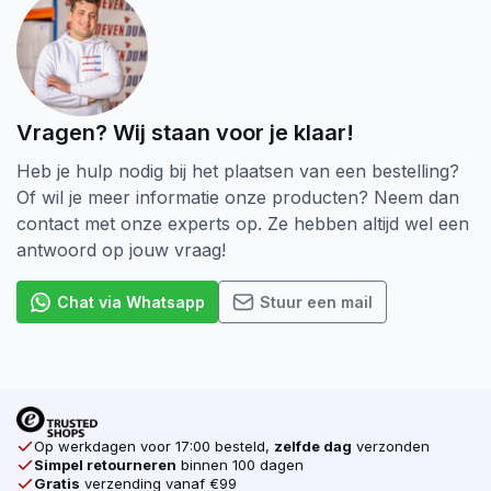
schroeven hout het tegenover gestelde in
van Deeldraad schroeven. Bij Voldraad
schroeven loopt het draad helemaal tot boven. ook
komt er bij Voldraad schroeven minder kracht op het
hout als je twee stukken aan elkaar wilt verbinden.
Vragen? Wij staan voor je klaar!
De aandrijving van een Schroef is ook heel belangrijk.
Heb je hulp nodig bij het plaatsen van een bestelling?
Er zijn verschillende soorten, denk bijvoorbeeld aan
Of wil je meer informatie onze producten? Neem dan
de Kruiskop (Pozidriv). Dat is tot nu toe de meest
contact met onze experts op. Ze hebben altijd wel een
voorkomende Schroef op de markt. In opkomst zijn
antwoord op jouw vraag!
de Torx schroeven. Door Torx aandrijving heeft uw
gereedschap veel grip op de schroef zodat uw
Chat via Whatsapp
Stuur een mail
machine niet doorslipt. Dat is één van de reden
waarom wij alleen Torx schroeven verkopen. Ook
verkopen wij voor elke schroef de juiste Bijpassende
Bit. Koop daarom al u schroeven online
bij schroevendump.nl
Op werkdagen voor 17:00 besteld,
zelfde dag
verzonden
Simpel retourneren
binnen 100 dagen
Gratis
verzending vanaf €99