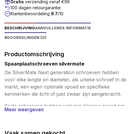
Gratis
verzending vanaf €99
100 dagen retourgarantie
Klantenbeoordeling
9.7
/10
BESCHRIJVING
AANVULLENDE INFORMATIE
BEOORDELINGEN (0)
Productomschrijving
Spaanplaatschroeven silvermate
De SilverMate Next generation schroeven hebben
voor elke lengte en diameter, als unieke schroef in de
markt, een eigen optimale spoed en specifieke
kenmerken die licht of juist zwaar zijn aangebracht.
Korte schroeven hebben juist een kleinere spoed om
Meer weergeven
daarmee een hoge uittrekwaarde te bereiken. De
langere schroeven, vanaf 60mm tot 200mm, zijn
voorzien van een steeds groter wordende spoed,
Vaak samen gekocht