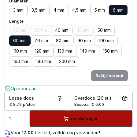
Diameter
3 mm
3,5 mm
4 mm
4,5 mm
5 mm
6 mm
Lengte
30 mm
35 mm
40 mm
45 mm
50 mm
60 mm
70 mm
80 mm
90 mm
100 mm
110 mm
120 mm
130 mm
140 mm
150 mm
160 mm
180 mm
200 mm
Bekijk variant
Op voorraad
Losse doos
Overdoos (20 st.)
€
8,79
p/stuk
Bespaar
€
0,00
In winkelwagen
Voor
17:00
besteld, zelfde dag verzonden*