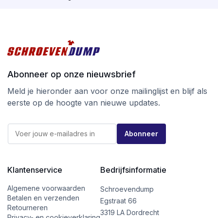
Tot slot is bij SilverMate Next generation een wijziging
in de verpakking doorgevoerd. De vertrouwde doos is
gelijk gebleven, maar heeft nu geen kijkvenster meer
zodat er bij afvalscheiding geen plastic meer in
verwerkt is.
Abonneer op onze nieuwsbrief
Ga voor kwaliteit tegen de beste prijs
bij schroevendump.nl en neem een kijkje op
Meld je hieronder aan voor onze mailinglijst en blijf als
onze
instragrampagina.
eerste op de hoogte van nieuwe updates.
*
E
*
Abonneer
-
E
m
-
a
m
i
a
l
Klantenservice
Bedrijfsinformatie
i
*
l
Algemene voorwaarden
Schroevendump
Betalen en verzenden
Egstraat 66
Retourneren
3319 LA Dordrecht
Privacy- en cookieverklaring