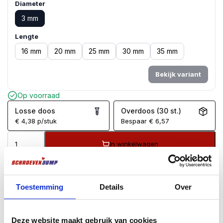
Diameter
3 mm
Lengte
16 mm
20 mm
25 mm
30 mm
35 mm
Bekijk variant
Op voorraad
Losse doos
Overdoos (30 st.)
€
4,38
p/stuk
Bespaar
€
6,57
In winkelwagen
Voor
17:00
besteld, zelfde dag verzonden*
Gratis
verzending vanaf €99
Toestemming
Details
Over
100 dagen retourgarantie
Klantenbeoordeling
9.7
/10
Deze website maakt gebruik van cookies
BESCHRIJVING
AANVULLENDE INFORMATIE