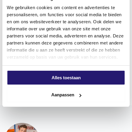
We gebruiken cookies om content en advertenties te
BEOORDELINGEN (0)
personaliseren, om functies voor social media te bieden
en om ons websiteverkeer te analyseren. Ook delen we
Productomschrijving
informatie over uw gebruik van onze site met onze
Spaanplaatschroeven silvermate
partners voor social media, adverteren en analyse. Deze
De SilverMate Next generation schroeven hebben
partners kunnen deze gegevens combineren met andere
voor elke lengte en diameter, als unieke schroef in de
informatie die u aan ze heeft verstrekt of die ze hebben
markt, een eigen optimale spoed en specifieke
verzameld op basis van uw gebruik van hun services.
kenmerken die licht of juist zwaar zijn aangebracht.
Korte schroeven hebben juist een kleinere spoed om
Alles toestaan
Meer weergeven
daarmee een hoge uittrekwaarde te bereiken. De
langere schroeven, vanaf 60mm tot 200mm, zijn
Aanpassen
voorzien van een steeds groter wordende spoed,
waardoor deze schroeven sneller in kunnen draaien.
De huidige schroeftollen worden steeds sterker en
sneller indraaien bespaart veel tijd.
De focus van de SilverMate Next generation is gericht