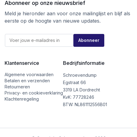
Abonneer op onze nieuwsbrief
Meld je hieronder aan voor onze mailinglijst en blijf als
eerste op de hoogte van nieuwe updates.
E
E
-
Abonneer
-
m
m
a
a
i
i
l
l
Klantenservice
Bedrijfsinformatie
*
*
E
-
Algemene voorwaarden
Schroevendump
m
Betalen en verzenden
Egstraat 66
a
Retourneren
i
3319 LA Dordrecht
Privacy- en cookieverklaring
l
KvK: 77728246
Klachtenregeling
BTW: NL861112556B01