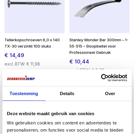
Materiaal kop:
Getemperd en gesmeed staal voor extra
stevigheid
Steel:
Buisvormige ovalen steel die kracht en lichtgewicht
combineert
Tellerkopschroeven 6,0 x 140
Stanley Wonder Bar 300mm – 1-
Handgreep:
Ergonomisch ontworpen voor comfort en
TX-30 verzinkt 100 stuks
55-515 – Sloopbeitel voor
Professioneel Gebruik
controle
€
14,49
€
10,44
excl. BTW:
€
11,98
Toepassing:
Ideaal voor diverse timmerwerkzaamheden
excl. BTW:
€
8,63
en algemene klussen
Op voorraad
Op voorraad
Toestemming
Details
Over
Toepassingen:
Perfect voor het inslaan en uittrekken van spijkers, evenals
Deze website maakt gebruik van cookies
andere timmerwerkzaamheden waarbij precisie en kracht vereist
zijn.
We gebruiken cookies om content en advertenties te
personaliseren, om functies voor social media te bieden