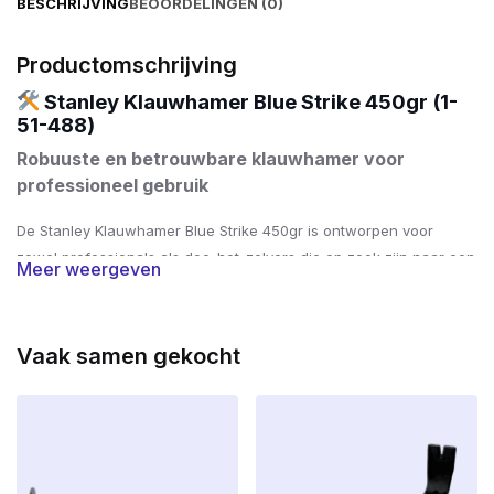
BESCHRIJVING
BEOORDELINGEN (0)
Productomschrijving
Stanley Klauwhamer Blue Strike 450gr (1-
51-488)
Robuuste en betrouwbare klauwhamer voor
professioneel gebruik
De Stanley Klauwhamer Blue Strike 450gr is ontworpen voor
zowel professionals als doe-het-zelvers die op zoek zijn naar een
Meer weergeven
duurzame en comfortabele hamer.
Met een getemperde en
gesmede kop biedt deze hamer uitstekende stevigheid en
duurzaamheid.
De buisvormige ovalen steel combineert kracht
Vaak samen gekocht
met een licht gewicht, wat zorgt voor een perfecte balans tijdens
het gebruik.
Gewicht kop:
450 gram
Lengte:
325 mm