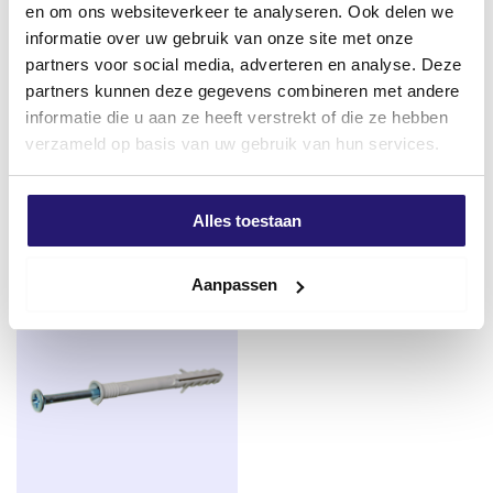
en om ons websiteverkeer te analyseren. Ook delen we
informatie over uw gebruik van onze site met onze
partners voor social media, adverteren en analyse. Deze
partners kunnen deze gegevens combineren met andere
GB Stelwig kunstof 150x45x25
REX Speedboor Houtboor 18 x
informatie die u aan ze heeft verstrekt of die ze hebben
155mm
€
0,79
verzameld op basis van uw gebruik van hun services.
€
4,87
excl. BTW:
€
0,65
excl. BTW:
€
4,02
Op voorraad
Alles toestaan
Op voorraad
Aanpassen