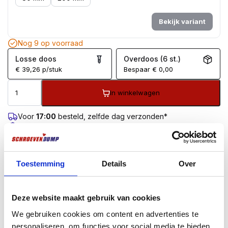
Bekijk variant
Nog 9 op voorraad
Losse doos
Overdoos (6 st.)
€
39,26
p/stuk
Bespaar
€
0,00
In winkelwagen
Voor
17:00
besteld, zelfde dag verzonden*
Gratis
verzending vanaf €99
100 dagen retourgarantie
Klantenbeoordeling
9.7
/10
Toestemming
Details
Over
BESCHRIJVING
AANVULLENDE INFORMATIE
BEOORDELINGEN (0)
Deze website maakt gebruik van cookies
We gebruiken cookies om content en advertenties te
Productomschrijving
personaliseren, om functies voor social media te bieden