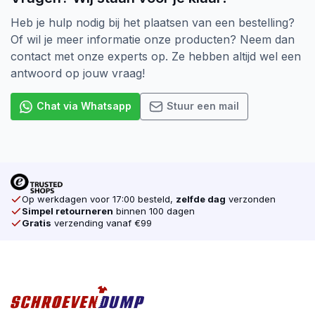
Groot klembereik door de grote schotelkop
Extra snijvlak aan de boorpunt voor extra boorcapaciteit
Heb je hulp nodig bij het plaatsen van een bestelling?
Diepe TX-drive voor een optimale krachtoverbrenging
Of wil je meer informatie onze producten? Neem dan
Zeer lage indraaiweerstand voor optimaal schroefgemak
contact met onze experts op. Ze hebben altijd wel een
antwoord op jouw vraag!
Chat via Whatsapp
Stuur een mail
Op werkdagen voor 17:00 besteld,
zelfde dag
verzonden
Simpel retourneren
binnen 100 dagen
Gratis
verzending vanaf €99