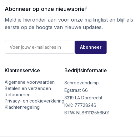
Abonneer op onze nieuwsbrief
Meld je hieronder aan voor onze mailinglijst en blijf als
eerste op de hoogte van nieuwe updates.
E
E
-
Abonneer
-
m
m
a
a
i
i
l
l
Klantenservice
Bedrijfsinformatie
E
*
-
m
Algemene voorwaarden
Schroevendump
a
Betalen en verzenden
Egstraat 66
i
Retourneren
l
3319 LA Dordrecht
Privacy- en cookieverklaring
E
KvK: 77728246
Klachtenregeling
-
BTW: NL861112556B01
m
a
i
l