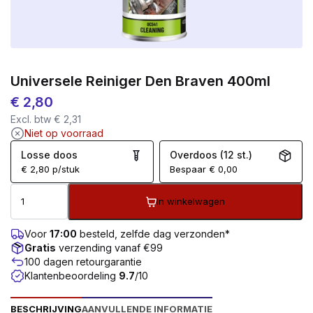
Universele Reiniger Den Braven 400ml
€
2,80
Excl. btw
€
2,31
Niet op voorraad
Losse doos
Overdoos (12 st.)
€
2,80
p/stuk
Bespaar
€
0,00
In winkelwagen
Voor
17:00
besteld, zelfde dag verzonden*
Gratis
verzending vanaf €99
100 dagen retourgarantie
Klantenbeoordeling
9.7
/10
BESCHRIJVING
AANVULLENDE INFORMATIE