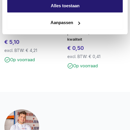
Alles toestaan
Aanpassen
FM X1 universeel plug 8×40 100
Schroevendump
stuks
puinzakken/bouwafval zware
kwaliteit
€
5,10
€
0,50
excl. BTW:
€
4,21
excl. BTW:
€
0,41
Op voorraad
Op voorraad