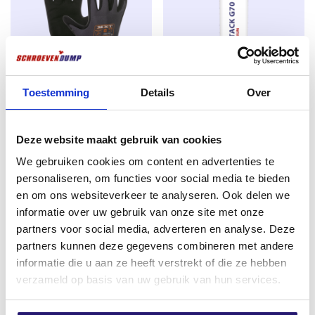
Toestemming
Details
Over
Allround werkhandschoenen
professionele High tack/lijmkit
PRO maat 10
G70 wit 290ml
Deze website maakt gebruik van cookies
Oorspronkelijke
Huidige
€
2,39
€
4,80
€
5,50
We gebruiken cookies om content en advertenties te
prijs
prijs
excl. BTW:
€
1,98
excl. BTW:
€
3,97
personaliseren, om functies voor social media te bieden
was:
is:
Op voorraad
Op voorraad
en om ons websiteverkeer te analyseren. Ook delen we
€ 5,50.
€ 4,80.
informatie over uw gebruik van onze site met onze
partners voor social media, adverteren en analyse. Deze
partners kunnen deze gegevens combineren met andere
informatie die u aan ze heeft verstrekt of die ze hebben
verzameld op basis van uw gebruik van hun services.