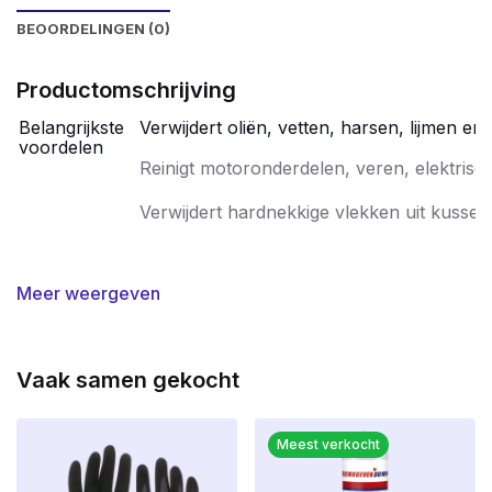
BEOORDELINGEN (0)
Productomschrijving
Belangrijkste
Verwijdert oliën, vetten, harsen, lijmen en
voordelen
Reinigt motoronderdelen, veren, elektrische
Verwijdert hardnekkige vlekken uit kussens
Meer weergeven
Applicaties
Een universele reiniger is een veelzijdig
verwijderen van vuil, vet en andere veront
worden ingezet in verschillende sectoren, 
Vaak samen gekocht
Houdbaarheid
In ongeopende originele verpakking, tus
Meest verkocht