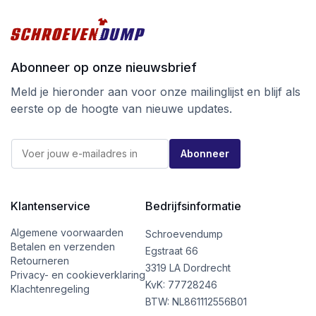
Abonneer op onze nieuwsbrief
Meld je hieronder aan voor onze mailinglijst en blijf als
eerste op de hoogte van nieuwe updates.
E
E
-
Abonneer
-
m
m
a
a
i
i
l
l
Klantenservice
Bedrijfsinformatie
E
*
-
m
Algemene voorwaarden
Schroevendump
a
Betalen en verzenden
Egstraat 66
i
Retourneren
l
3319 LA Dordrecht
Privacy- en cookieverklaring
E
KvK: 77728246
Klachtenregeling
-
BTW: NL861112556B01
m
a