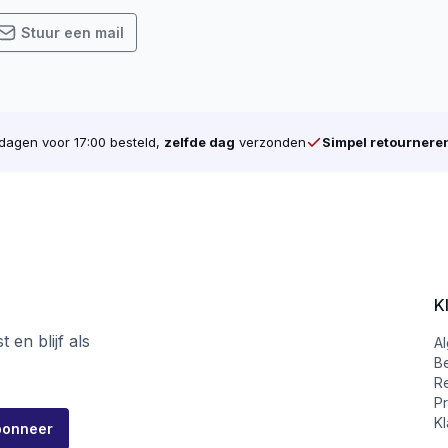
Stuur een mail
agen voor 17:00 besteld,
zelfde dag
verzonden
Simpel retournere
K
 en blijf als
A
B
R
Pr
Kl
bonneer