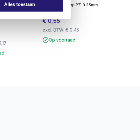
Alles toestaan
Betonboor 8,0
Schroevendump PZ-3 25mm
ijder – Voor
staal
 – Werkende
€
0,55
excl. BTW:
€
0,45
Op voorraad
,17
ad