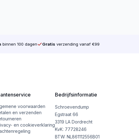
n
binnen 100 dagen
Gratis
verzending vanaf €99
lantenservice
Bedrijfsinformatie
lgemene voorwaarden
Schroevendump
etalen en verzenden
Egstraat 66
etourneren
3319 LA Dordrecht
ivacy- en cookieverklaring
KvK: 77728246
achtenregeling
BTW: NL861112556B01