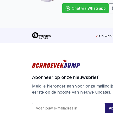
Chat via Whatsapp
Op werkd
Abonneer op onze nieuwsbrief
Meld je hieronder aan voor onze mailinglijst
eerste op de hoogte van nieuwe updates.
*
E
E
A
-
-