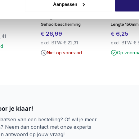
Aanpassen
mp
​3M Peltor Optime I H510A
SDS-plus QX4 
uwafval
Gehoorkap – SNR 27 dB –
x 210mm – 4-Sn
Lichtgewicht
Beton & Steen
Gehoorbescherming
Lengte 150mm
€
26,99
€
6,25
,41
excl. BTW:
€
22,31
excl. BTW:
€
5
ad
Niet op voorraad
Op voorra
or je klaar!
laatsen van een bestelling? Of wil je meer
n? Neem dan contact met onze experts
een antwoord op jouw vraag!