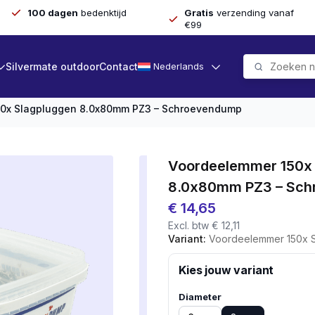
100 dagen
bedenktijd
Gratis
verzending vanaf
€99
Silvermate outdoor
Contact
Nederlands
0x Slagpluggen 8.0x80mm PZ3 – Schroevendump
Voordeelemmer 150x
8.0x80mm PZ3 – Sc
€
14,65
Excl. btw
€
12,11
Variant:
Voordeelemmer 150x Slagpl
Kies jouw variant
Diameter