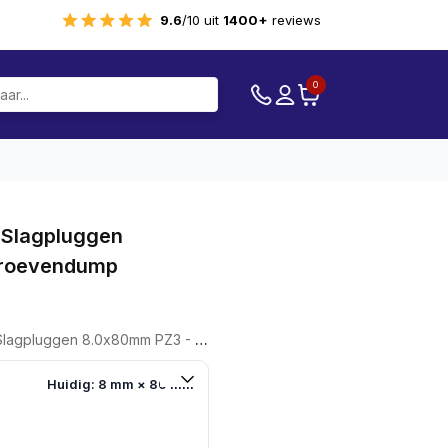
9.6
/10 uit
1400+
reviews
0
 Slagpluggen
hroevendump
uggen 8.0x80mm PZ3 - Schroevendump
Huidig: 8 mm × 80 mm