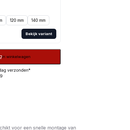
m
120 mm
140 mm
Bekijk variant
In winkelwagen
 dag verzonden*
99
chikt voor een snelle montage van