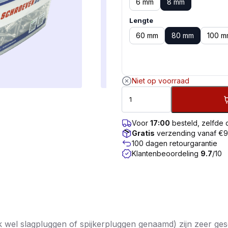
6 mm
8 mm
Lengte
60 mm
80 mm
100 m
Niet op voorraad
Voor
17:00
besteld, zelfde
Gratis
verzending vanaf €
100 dagen retourgarantie
Klantenbeoordeling
9.7
/10
el slagpluggen of spijkerpluggen genaamd) zijn zeer ges