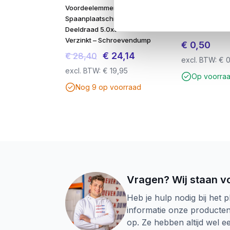
Voordeelemmer 1000x
Schroevendu
Spaanplaatschroeven
puinzakken/bo
Deeldraad 5.0x50mm TX20
zware kwaliteit
Verzinkt – Schroevendump
€
0,50
Oorspronkelijke
Huidige
€
24,14
€
28,40
excl. BTW:
€
0
prijs
prijs
excl. BTW:
€
19,95
Op voorra
was:
is:
Nog 9 op voorraad
€ 28,40.
€ 24,14.
Vragen? Wij staan vo
Heb je hulp nodig bij het p
informatie onze producte
op. Ze hebben altijd wel 