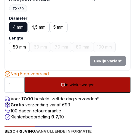
TX-20
Diameter
4 mm
4,5 mm
5 mm
Lengte
50 mm
60 mm
70 mm
80 mm
100 mm
Bekijk variant
Nog 5 op voorraad
In winkelwagen
Voor
17:00
besteld, zelfde dag verzonden*
Gratis
verzending vanaf €99
100 dagen retourgarantie
Klantenbeoordeling
9.7
/10
BESCHRIJVING
AANVULLENDE INFORMATIE