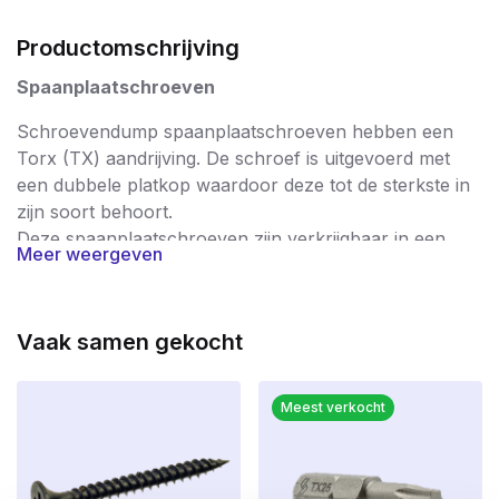
Productomschrijving
Spaanplaatschroeven
Schroevendump spaanplaatschroeven hebben een
Torx (TX) aandrijving. De schroef is uitgevoerd met
een dubbele platkop waardoor deze tot de sterkste in
zijn soort behoort.
Deze spaanplaatschroeven zijn verkrijgbaar in een
Meer weergeven
verzinkte uitvoering.
Spaanplaatschroeven worden in zeer breed spectrum
gebruikt en staan garant voor een probleemloze
Vaak samen gekocht
verwerking. De schroeven worden na productie streng
gecontroleerd waardoor u gegarandeerd enkel met
Meest verkocht
hoogwaardige kwaliteitsschroeven werkt; braamvrij en
supersterk. De schroeven hebben dan ook een CE
keurmerk waarmee de producent aangeeft dat het
product voldoet aan de eisen van veiligheid,