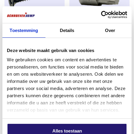
gezondheid, milieu en consumentenbescherming.
Waar zijn Spaanplaatschroeven geschikt voor?
Schroevendump spaanplaatschroeven zijn perfect toe
Toestemming
Details
Over
Schroevendump
Schroevendump Torx Bit TX20
te passen in diverse soorten hout voor gebruik
gipsplaatschroeven PH2 grove
25mm
binnenshuis zoals Vuren, Grenen, plaatmateriaal
draad 3,9 x 25 1000stuks
€
0,55
Deze website maakt gebruik van cookies
multiplex, plaatmateriaal underlayment. Dé ideale
€
9,80
kwaliteitsschroeven om constructies te maken zoals
excl. BTW:
€
0,45
We gebruiken cookies om content en advertenties te
excl. BTW:
€
8,10
voorzetwanden, beplating schroeven, aftimmeringen
personaliseren, om functies voor social media te bieden
Op voorraad
en kapconstructies
en om ons websiteverkeer te analyseren. Ook delen we
Op voorraad
informatie over uw gebruik van onze site met onze
Torx schroeven heb je in meerdere soorten. Je
partners voor social media, adverteren en analyse. Deze
hebt Deeldraad en Voldraad. Deeldraad houd in dat
partners kunnen deze gegevens combineren met andere
Meest verkocht
de Schroef voor een deel voorzien is van draad.
informatie die u aan ze heeft verstrekt of die ze hebben
De Schroef wordt veel gebruikt voor het aantrekken
verzameld op basis van uw gebruik van hun services.
van hout verbindingen, denk bijvoorbeeld aan het
maken van wanden, plafons uitraggelen, platen
monteren, houten planken bevestigen etc. Voldraad
Alles toestaan