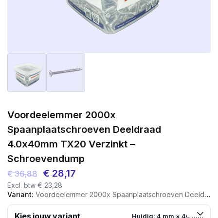
Voordeelemmer 2000x
Spaanplaatschroeven Deeldraad
4.0x40mm TX20 Verzinkt –
Schroevendump
Oorspronkelijke
Huidige
€
28,17
€
36,88
Excl. btw
€
23,28
prijs
prijs
Variant:
Voordeelemmer 2000x Spaanplaatschroeven Deeldraad 4.0x40mm TX20 Verzinkt - Schroevendump
was:
is:
€ 36,88.
€ 28,17.
Kies jouw variant
Huidig: 4 mm × 40 mm