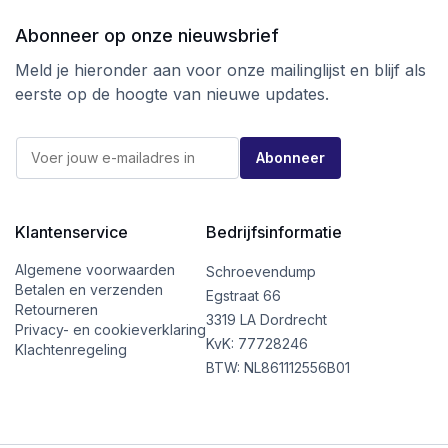
Abonneer op onze nieuwsbrief
Meld je hieronder aan voor onze mailinglijst en blijf als
eerste op de hoogte van nieuwe updates.
*
E
*
Abonneer
-
*
m
a
i
l
Klantenservice
Bedrijfsinformatie
*
Algemene voorwaarden
Schroevendump
Betalen en verzenden
Egstraat 66
Retourneren
3319 LA Dordrecht
Privacy- en cookieverklaring
KvK: 77728246
Klachtenregeling
BTW: NL861112556B01