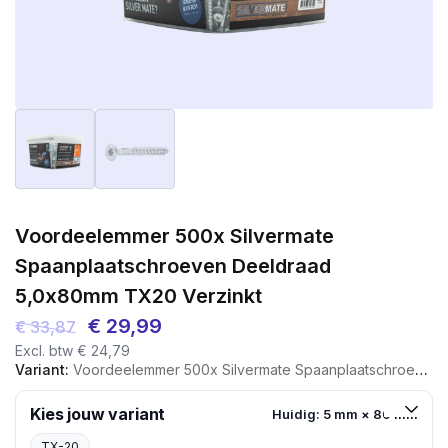
Voordeelemmer 500x Silvermate
Spaanplaatschroeven Deeldraad
5,0x80mm TX20 Verzinkt
Oorspronkelijke
Huidige
€
29,99
€
33,87
Excl. btw
€
24,79
prijs
prijs
Variant:
Voordeelemmer 500x Silvermate Spaanplaatschroeven Deeldraad 5,0x80mm TX20 Verzinkt
was:
is:
€ 33,87.
€ 29,99.
Kies jouw variant
Huidig: 5 mm × 80 mm
TX-20