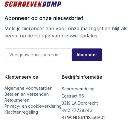
Abonneer op onze nieuwsbrief
Meld je hieronder aan voor onze mailinglijst en blijf als
eerste op de hoogte van nieuwe updates.
*
E
E
Abonneer
-
-
m
m
a
a
i
i
l
Klantenservice
Bedrijfsinformatie
l
*
*
Algemene voorwaarden
Schroevendump
Betalen en verzenden
Egstraat 66
Retourneren
3319 LA Dordrecht
Privacy- en cookieverklaring
KvK: 77728246
Klachtenregeling
BTW: NL861112556B01