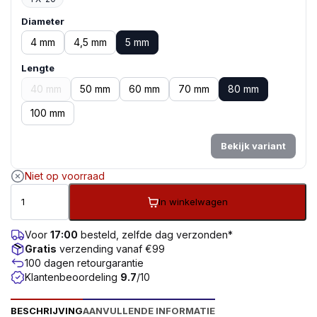
Diameter
4 mm
4,5 mm
5 mm
Lengte
40 mm
50 mm
60 mm
70 mm
80 mm
100 mm
Bekijk variant
Niet op voorraad
In winkelwagen
Voor
17:00
besteld, zelfde dag verzonden*
Gratis
verzending vanaf €99
100 dagen retourgarantie
Klantenbeoordeling
9.7
/10
BESCHRIJVING
AANVULLENDE INFORMATIE