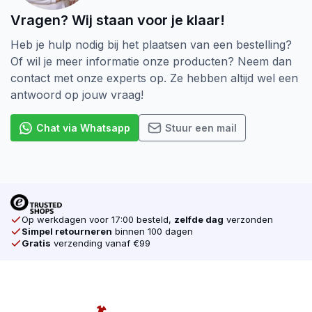
Deeldraad en Voldraad
Vragen? Wij staan voor je klaar!
Deeldraad:
ideaal wanneer je twee houten delen
Heb je hulp nodig bij het plaatsen van een bestelling?
stevig tegen elkaar wilt trekken, bijvoorbeeld bij
Of wil je meer informatie onze producten? Neem dan
het monteren van wanden, plafonds of houten
contact met onze experts op. Ze hebben altijd wel een
planken.
antwoord op jouw vraag!
Voldraad:
schroefdraad tot aan de kop, voor een
gelijkmatige verdeling van de kracht en maximale
Chat via Whatsapp
Stuur een mail
grip in één stuk hout.
Ga voor kwaliteit tegen de beste prijs en bestel
SilverMate Next Generation spaanplaatschroeven
eenvoudig online bij
schroevendump.nl
.
Op werkdagen voor 17:00 besteld,
zelfde dag
verzonden
Volg ons ook op
Instagram
voor actuele
Simpel retourneren
binnen 100 dagen
Gratis
verzending vanaf €99
aanbiedingen, tips en inspiratie.