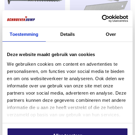
uittrekwaarde; langere maten (60–200 mm)
krijgen een steeds grotere spoed waardoor ze
sneller indraaien. Dit bespaart tijd, zeker met de
steeds krachtigere schroefmachines van
vandaag.
Toestemming
Details
Over
Tellerkopschroeven 6,0 x 140
​Stanley Reserve Afbreekmes
TX-30 verzinkt 100 stuks
18mm – 10 Stuks –
Directe start zonder kracht:
al vanaf de eerste
Inductiegehard – Extra Sterk en
omwenteling pakt de schroef moeiteloos, zelfs in
€
14,49
Deze website maakt gebruik van cookies
Scherp
harde houtsoorten. In vergelijking met veel type-
excl. BTW:
€
11,98
We gebruiken cookies om content en advertenties te
€
4,49
17 freespunt-schroeven is minder aanzetdruk
Op voorraad
personaliseren, om functies voor social media te bieden
nodig.
excl. BTW:
€
3,71
en om ons websiteverkeer te analyseren. Ook delen we
Op voorraad
Extreem sterk bij hoge belasting:
de diameters
informatie over uw gebruik van onze site met onze
4.0, 4.5 en 5.0 zijn extra versterkt en breken
partners voor social media, adverteren en analyse. Deze
merkbaar minder snel, ook bij intensief gebruik
partners kunnen deze gegevens combineren met andere
Meest verkocht
met moderne, krachtige schroeftollen.
informatie die u aan ze heeft verstrekt of die ze hebben
verzameld op basis van uw gebruik van hun services.
Licht indraaien:
dankzij de speciale draad en
punt is de indraaiweerstand 25–30 % lager dan bij
de meeste concurrerende merken. Vooral bij de