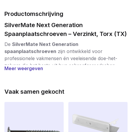
Productomschrijving
SilverMate Next Generation
Spaanplaatschroeven – Verzinkt, Torx (TX)
De
SilverMate Next Generation
spaanplaatschroeven
zijn ontwikkeld voor
professionele vakmensen én veeleisende doe-het-
zelvers die het beste uit hun schroefgereedschap
Meer weergeven
willen halen. Deze schroeven onderscheiden zich door
hun unieke ontwerp, waarbij elke lengte en diameter
een
specifieke spoed
en
geoptimaliseerde
Vaak samen gekocht
schroefdraad
heeft.
Geavanceerde techniek voor maximale
prestaties
Optimale spoed per lengte:
korte schroeven
hebben een kleinere spoed voor een hoge