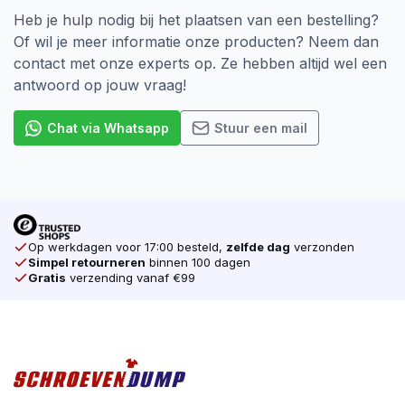
Deeldraad en Voldraad
Heb je hulp nodig bij het plaatsen van een bestelling?
Of wil je meer informatie onze producten? Neem dan
Deeldraad:
ideaal wanneer je twee houten delen
contact met onze experts op. Ze hebben altijd wel een
stevig tegen elkaar wilt trekken, bijvoorbeeld bij
antwoord op jouw vraag!
het monteren van wanden, plafonds of houten
planken.
Chat via Whatsapp
Stuur een mail
Voldraad:
schroefdraad tot aan de kop, voor een
gelijkmatige verdeling van de kracht en maximale
grip in één stuk hout.
Ga voor kwaliteit tegen de beste prijs en bestel
Op werkdagen voor 17:00 besteld,
zelfde dag
verzonden
SilverMate Next Generation spaanplaatschroeven
Simpel retourneren
binnen 100 dagen
eenvoudig online bij
schroevendump.nl
.
Gratis
verzending vanaf €99
Volg ons ook op
Instagram
voor actuele
aanbiedingen, tips en inspiratie.