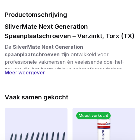
Productomschrijving
SilverMate Next Generation
Spaanplaatschroeven – Verzinkt, Torx (TX)
De
SilverMate Next Generation
spaanplaatschroeven
zijn ontwikkeld voor
professionele vakmensen én veeleisende doe-het-
zelvers die het beste uit hun schroefgereedschap
Meer weergeven
willen halen. Deze schroeven onderscheiden zich door
hun unieke ontwerp, waarbij elke lengte en diameter
een
specifieke spoed
en
geoptimaliseerde
Vaak samen gekocht
schroefdraad
heeft.
Geavanceerde techniek voor maximale
Meest verkocht
prestaties
Optimale spoed per lengte:
korte schroeven
hebben een kleinere spoed voor een hoge