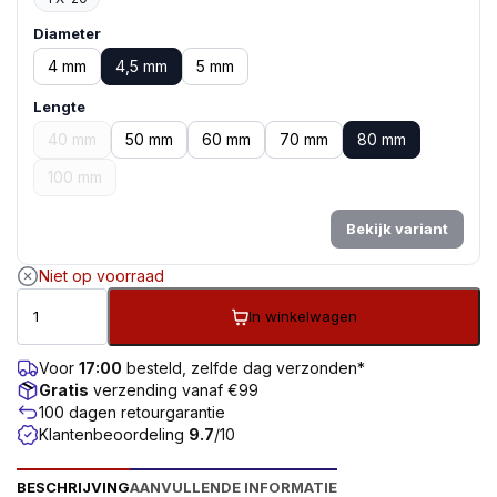
Diameter
4 mm
4,5 mm
5 mm
Lengte
40 mm
50 mm
60 mm
70 mm
80 mm
100 mm
Bekijk variant
Niet op voorraad
In winkelwagen
Voor
17:00
besteld, zelfde dag verzonden*
Gratis
verzending vanaf €99
100 dagen retourgarantie
Klantenbeoordeling
9.7
/10
BESCHRIJVING
AANVULLENDE INFORMATIE