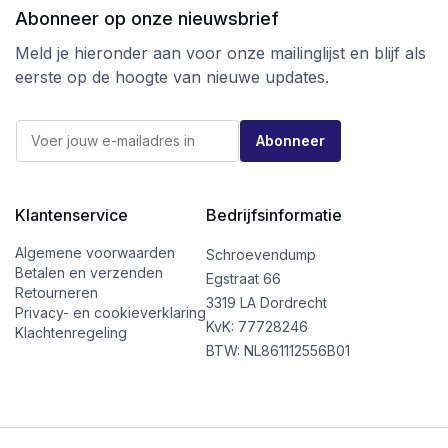
Abonneer op onze nieuwsbrief
Meld je hieronder aan voor onze mailinglijst en blijf als
eerste op de hoogte van nieuwe updates.
E
E
-
Abonneer
-
m
m
a
a
i
i
l
l
Klantenservice
Bedrijfsinformatie
E
*
-
m
Algemene voorwaarden
Schroevendump
a
Betalen en verzenden
Egstraat 66
i
Retourneren
l
3319 LA Dordrecht
Privacy- en cookieverklaring
E
KvK: 77728246
Klachtenregeling
-
BTW: NL861112556B01
m
a
i
l