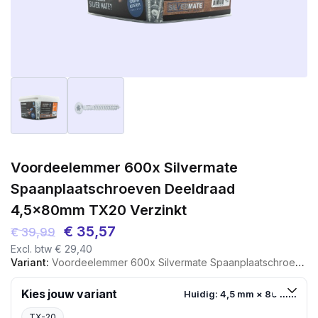
Voordeelemmer 600x Silvermate
Spaanplaatschroeven Deeldraad
4,5x80mm TX20 Verzinkt
Oorspronkelijke
Huidige
€
35,57
€
39,99
Excl. btw
€
29,40
prijs
prijs
Variant:
Voordeelemmer 600x Silvermate Spaanplaatschroeven Deeldraad 4,5x80mm TX20 Verzinkt
was:
is:
€ 39,99.
€ 35,57.
Kies jouw variant
Huidig: 4,5 mm × 80 mm
TX-20