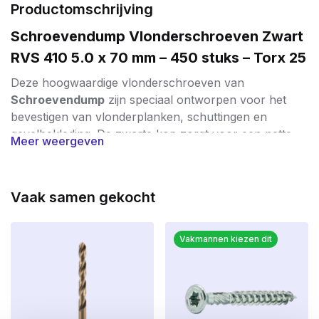
Productomschrijving
Schroevendump Vlonderschroeven Zwart
RVS 410 5.0 x 70 mm – 450 stuks – Torx 25
Deze hoogwaardige vlonderschroeven van
Schroevendump
zijn speciaal ontworpen voor het
bevestigen van vlonderplanken, schuttingen en
gevelbekleding. De zwarte kop zorgt voor een nette
Meer weergeven
en discrete afwerking, vooral op donker hout.
Belangrijkste Kenmerken:
Vaak samen gekocht
Materiaal:
Gemaakt van gehard roestvast staal
(RVS 410) voor extra sterkte en duurzaamheid.
Vakmannen kiezen dit
Zwarte Coating:
Voorzien van een zwarte
coating (RAL9005) die zorgt voor een strakke
afwerking én extra bescherming tegen corrosie.
Kopvorm:
Kleine lenskop met freesribben voor