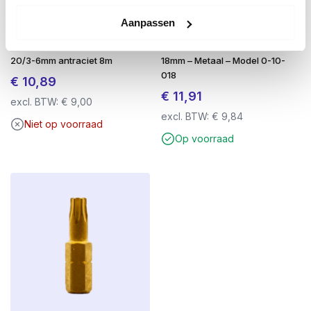
Voordeel van RVS-410:
Aanpassen
Het grote voordeel van
RVS-410
is dat deze
Compriband illbruck TP610
Stanley Afbreekmes Interlock
schroeven in de meeste houtsoorten
zonder
20/3-6mm antraciet 8m
18mm – Metaal – Model 0-10-
voorboren
verwerkt kunnen worden.
018
€
10,89
Let op:
Bij het verwerken in
hardhout
adviseren wij
€
11,91
wél om voor te
boren
met een geschikte
excl. BTW:
€
9,00
excl. BTW:
€
9,84
hardhoutboor
. Dit voorkomt breuk van de schroef en
Niet op voorraad
zorgt voor een strakke afwerking.
Op voorraad