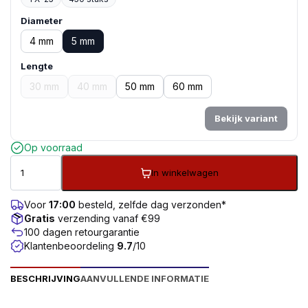
Diameter
4 mm
5 mm
Lengte
30 mm
40 mm
50 mm
60 mm
Bekijk variant
Op voorraad
In winkelwagen
Voor
17:00
besteld, zelfde dag verzonden*
Gratis
verzending vanaf €99
100 dagen retourgarantie
Klantenbeoordeling
9.7
/10
BESCHRIJVING
AANVULLENDE INFORMATIE