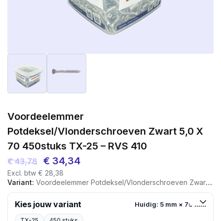
Voordeelemmer
Potdeksel/vlonderschroeven Zwart 5,0 X
70 450stuks TX-25 – RVS 410
Oorspronkelijke
Huidige
€
34,34
€
43,78
Excl. btw
€
28,38
prijs
prijs
Variant:
Voordeelemmer Potdeksel/vlonderschroeven Zwart 5,0 X 70 450stuks TX-25 - RVS 410
was:
is:
€ 43,78.
€ 34,34.
Kies jouw variant
Huidig: 5 mm × 70 mm
TX-25
450 stuks