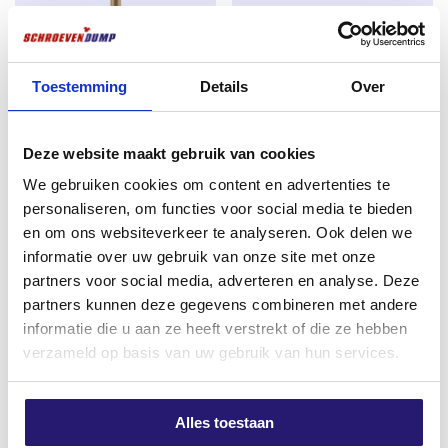
een mooie verzinking zonder splinters.
Schroefdraad:
Deeldraad met schachtribben
voor optimale grip en eenvoudige verwerking.
Toestemming
Details
Over
REX Steelmaster HSS-Co5
Silvermate
Metaalboor 3,5mm DIN 338 –
spaanplaatschroeven
Snijpunt:
Scherpe punt voor moeiteloos
5% Kobalt
deeldraad 4,0 x 40 TX-20
indraaien zonder splijten van het hout.
verzinkt 200 stuks
Deze website maakt gebruik van cookies
€
2,08
Aandrijving:
Torx-indruk voorkomt doordraaien
€
6,26
We gebruiken cookies om content en advertenties te
excl. BTW:
€
1,72
en biedt maximale controle.
personaliseren, om functies voor social media te bieden
excl. BTW:
€
5,17
Op voorraad
en om ons websiteverkeer te analyseren. Ook delen we
Toepassingen:
Op voorraad
informatie over uw gebruik van onze site met onze
Geschikt voor onder andere:
partners voor social media, adverteren en analyse. Deze
partners kunnen deze gegevens combineren met andere
Vlonderplanken
informatie die u aan ze heeft verstrekt of die ze hebben
Schuttingplanken
verzameld op basis van uw gebruik van hun services.
Gevelbekleding
Alles toestaan
Overkappingen en tuinhuizen