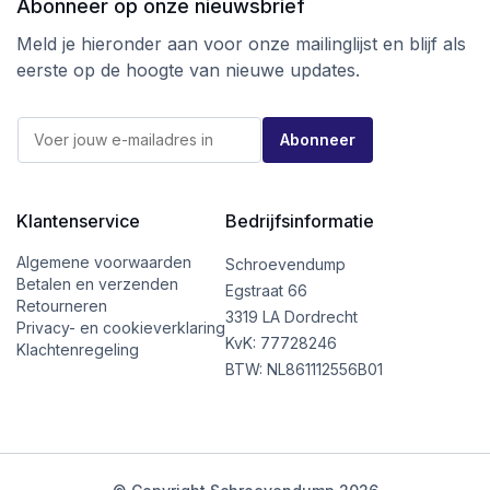
Abonneer op onze nieuwsbrief
Meld je hieronder aan voor onze mailinglijst en blijf als
eerste op de hoogte van nieuwe updates.
E
E
-
Abonneer
-
m
m
a
a
i
i
l
l
Klantenservice
Bedrijfsinformatie
E
*
-
m
Algemene voorwaarden
Schroevendump
a
Betalen en verzenden
Egstraat 66
i
Retourneren
l
3319 LA Dordrecht
Privacy- en cookieverklaring
E
KvK: 77728246
Klachtenregeling
-
BTW: NL861112556B01
m
a
i
l