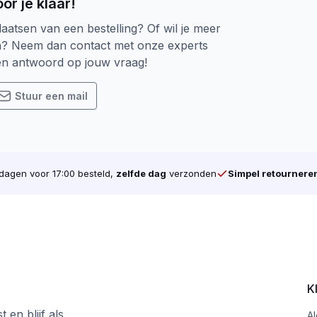
or je klaar!
laatsen van een bestelling? Of wil je meer
n
n? Neem dan contact met onze experts
een antwoord op jouw vraag!
en. Gemaakt om te blijven.
Stuur een mail
agen voor 17:00 besteld,
zelfde dag
verzonden
Simpel retournere
K
 en blijf als
A