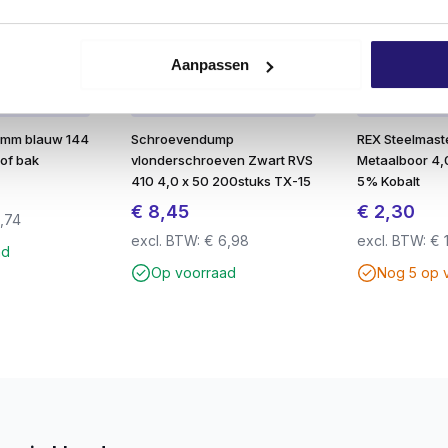
t zitten, ideaal bij werken boven het hoofd of met één hand.
Aanpassen
e grip zonder doorslippen.
stevige en veilige verwerking.
 4mm blauw 144
Schroevendump
REX Steelmas
gscoëfficiënt en fijne schroefdraad.
tof bak
vlonderschroeven Zwart RVS
Metaalboor 4,
410 4,0 x 50 200stuks TX-15
5% Kobalt
€
8,45
€
2,30
,74
epassingen
excl. BTW:
€
6,98
excl. BTW:
€
ad
nti-roestbescherming
Op voorraad
Nog 5 op 
ns op breuk
werking met bithouder
TX-20 t/m Ø 5.0 mm)
diging