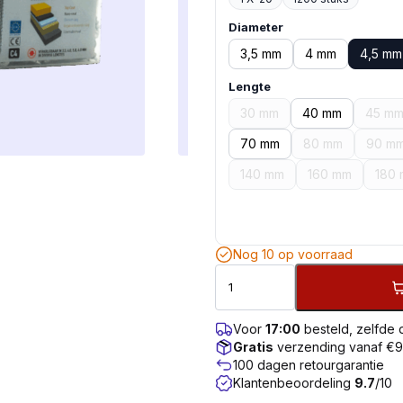
Diameter
3,5 mm
4 mm
4,5 mm
Lengte
30 mm
40 mm
45 m
70 mm
80 mm
90 m
140 mm
160 mm
180
Nog 10 op voorraad
Voor
17:00
besteld, zelfde
Gratis
verzending vanaf €
100 dagen retourgarantie
Klantenbeoordeling
9.7
/10