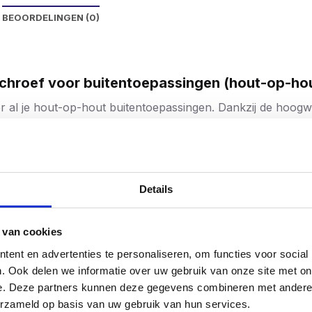
BEOORDELINGEN (0)
schroef voor buitentoepassingen (hout-op-ho
r al je hout-op-hout buitentoepassingen. Dankzij de hoog
te combinatie van
duurzaamheid, kracht en verwerkersg
eren anti-roestlaag die voldoet aan
corrosieklasse C4
. Hie
uitentoepassingen zoals schuttingen, gevelbekleding, pergo
Details
kleine beschadigingen
, wat zorgt voor een langere levensd
 van cookies
zijn SilverMate Outdoor schroeven
tot twee keer zo sterk
, 
ent en advertenties te personaliseren, om functies voor social
hout of bij hoge belasting. Daarmee bieden ze zekerheid vo
. Ook delen we informatie over uw gebruik van onze site met on
e. Deze partners kunnen deze gegevens combineren met andere i
erzameld op basis van uw gebruik van hun services.