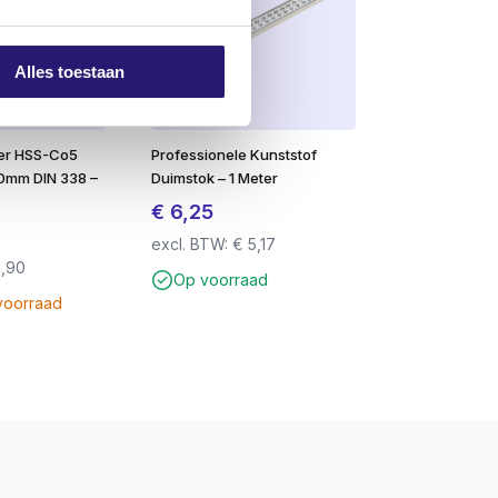
Alles toestaan
ter HSS-Co5
Professionele Kunststof
0mm DIN 338 –
Duimstok – 1 Meter
€
6,25
excl. BTW:
€
5,17
1,90
Op voorraad
voorraad