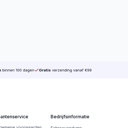
n
binnen 100 dagen
Gratis
verzending vanaf €99
lantenservice
Bedrijfsinformatie
lgemene voorwaarden
Schroevendump