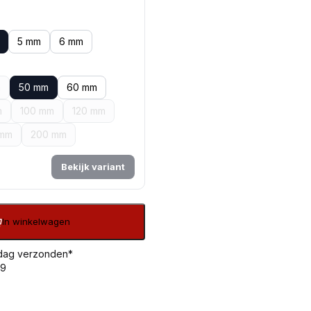
5 mm
6 mm
m
50 mm
60 mm
m
100 mm
120 mm
 mm
200 mm
Bekijk variant
In winkelwagen
 dag verzonden*
99