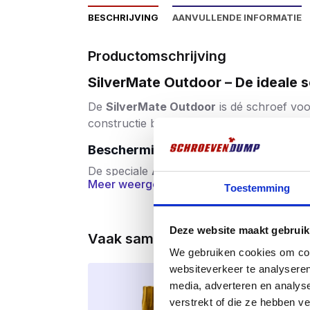
BESCHRIJVING
AANVULLENDE INFORMATIE
Productomschrijving
SilverMate Outdoor – De ideale 
De
SilverMate Outdoor
is dé schroef voo
constructie biedt deze schroef de perfec
Bescherming tegen weer en wind
De speciale
AR Kaitex Coating
is een zilv
Meer weergeven
vocht en vorst – ideaal voor langdurige b
Toestemming
coating is bovendien
zelfherstellend bij 
Tot twee keer zo sterk als RVS
Deze website maakt gebruik
Vaak samen gekocht
In tegenstelling tot veel RVS schroeven 
We gebruiken cookies om cont
het indraaien minimaal
is – zelfs in hard
websiteverkeer te analyseren
zelver.
media, adverteren en analys
verstrekt of die ze hebben v