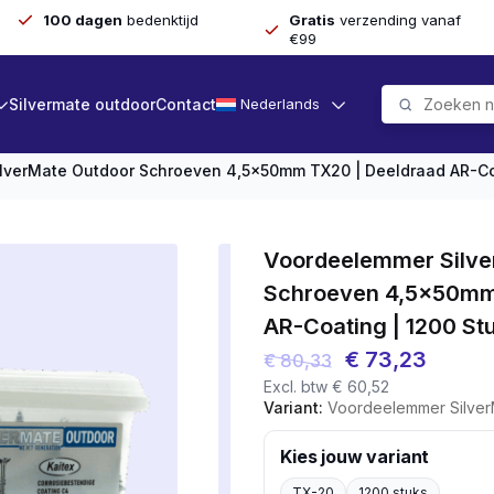
100 dagen
bedenktijd
Gratis
verzending vanaf
€99
Silvermate outdoor
Contact
Nederlands
lverMate Outdoor Schroeven 4,5x50mm TX20 | Deeldraad AR-Coa
Voordeelemmer Silve
Schroeven 4,5x50mm
AR-Coating | 1200 St
Oorspronkelijk
Huidi
€
73,23
€
80,33
Excl. btw
€
60,52
prijs
prijs
Variant:
Voordeelemmer SilverMate Outdoor Schroev
was:
is:
€ 80,33.
€ 73,2
Kies jouw variant
TX-20
1200 stuks