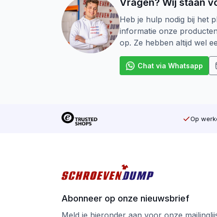
Vragen? Wij staan vo
Geschikt voor zacht- en hardhout
Heb je hulp nodig bij het p
Bestand tegen zware weersinvloede
informatie onze producte
op. Ze hebben altijd wel 
SilverMate Outdoor – gebouwd voor buit
Chat via Whatsapp
Op werkd
Abonneer op onze nieuwsbrief
Meld je hieronder aan voor onze mailinglijst