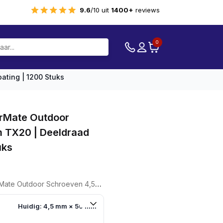
9.6
/10 uit
1400+
reviews
0
ting | 1200 Stuks
rMate Outdoor
 TX20 | Deeldraad
uks
e
ge
en 4,5x50mm TX20 | Deeldraad AR-Coating | 1200 Stuks
3.
Huidig: 4,5 mm × 50 mm