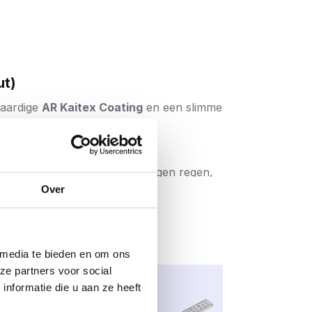
ut)
waardige
AR Kaitex Coating
en een slimme
emak
.
rdoor is de schroef bestand tegen regen,
la’s, vlonders en overkappingen. De
Over
uur.
waardoor de kans op
afbreken tijdens
 media te bieden en om ons
or zowel de professional als de doe-het-
ze partners voor social
nformatie die u aan ze heeft