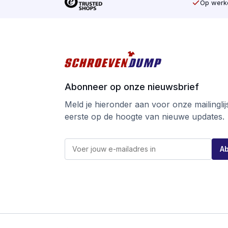
Op werkd
Abonneer op onze nieuwsbrief
Meld je hieronder aan voor onze mailinglijst
eerste op de hoogte van nieuwe updates.
*
E
*
A
-
E
m
-
a
m
i
a
l
i
*
l