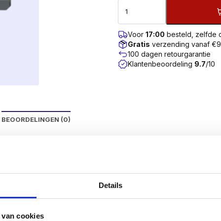
Voor
17:00
besteld, zelfde
Gratis
verzending vanaf €
100 dagen retourgarantie
Klantenbeoordeling
9.7
/10
BEOORDELINGEN (0)
it gereedschap een betere grip in de schroef
bereikt
Details
rie 1)
 van cookies