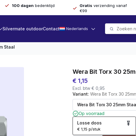
100 dagen
bedenktijd
Gratis
verzending vanaf
€99
Silvermate outdoor
Contact
Nederlands
m Staal
Wera Bit Torx 30 25m
€
1,15
Excl. btw
€
0,95
Variant:
Wera Bit Torx 30 25mm
Op voorraad
Losse doos
€
1,15
p/stuk