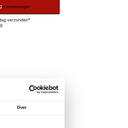
In winkelwagen
 dag verzonden*
99
Over