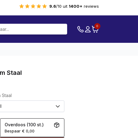
9.6
/10 uit
1400+
reviews
0
m Staal
 Staal
Overdoos (100 st.)
Bespaar
€
0,00