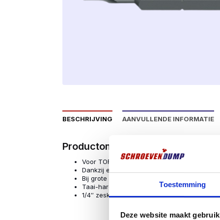
BESCHRIJVING
AANVULLENDE INFORMATIE
Productomschrijving
Voor TORX® schroeven
Dankzij een conisch TORX® profiel bereikt d
Bij grote indringdiepte wordt een klemeffect 
Toestemming
Taai-hard, voor universeel gebruik
1/4″ zeskant-aandrijving (Wera aansluiting se
Deze website maakt gebruik