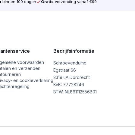
n
binnen 100 dagen
Gratis
verzending vanaf €99
lantenservice
Bedrijfsinformatie
lgemene voorwaarden
Schroevendump
etalen en verzenden
Egstraat 66
etourneren
3319 LA Dordrecht
ivacy- en cookieverklaring
KvK: 77728246
achtenregeling
BTW: NL861112556B01