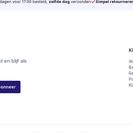
agen voor 17:00 besteld,
zelfde dag
verzonden
Simpel retournere
K
 en blijf als
A
B
R
Pr
Kl
bonneer