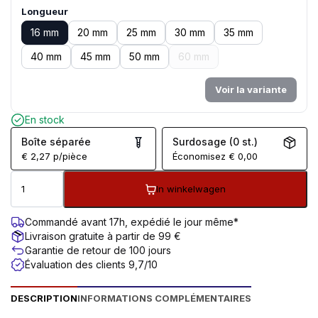
Longueur
16 mm
20 mm
25 mm
30 mm
35 mm
40 mm
45 mm
50 mm
60 mm
Voir la variante
En stock
Boîte séparée
Surdosage (0 st.)
€
2,27
p/pièce
Économisez
€
0,00
In winkelwagen
Commandé avant 17h, expédié le jour même*
Livraison gratuite à partir de 99 €
Garantie de retour de 100 jours
Évaluation des clients 9,7/10
DESCRIPTION
INFORMATIONS COMPLÉMENTAIRES