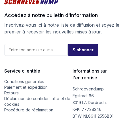
Accédez à notre bulletin d'information
Inscrivez-vous ici à notre liste de diffusion et soyez le
premier à recevoir les nouvelles mises à jour.
E
E
-
S'abonner
-
m
m
a
a
i
i
l
l
Service clientèle
Informations sur
E
*
-
l'entreprise
m
Conditions générales
a
Paiement et expédition
Schroevendump
i
Retours
l
Egstraat 66
Déclaration de confidentialité et de
*
3319 LA Dordrecht
cookies
KvK: 77728246
Procédure de réclamation
BTW: NL861112556B01