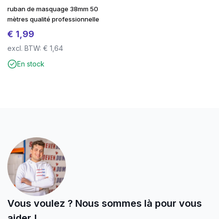
familière est restée la même, mais n’a plus de fenêtre
ruban de masquage 38mm 50
transparente, évitant ainsi l’utilisation de plastique dans
mètres qualité professionnelle
le tri des déchets.
€
1,99
Opte pour la qualité au meilleur prix chez
excl. BTW:
€
1,64
schroevendump.nl
et jette un œil à notre
page
En stock
Instagram.
Vous voulez ? Nous sommes là pour vous
aider !