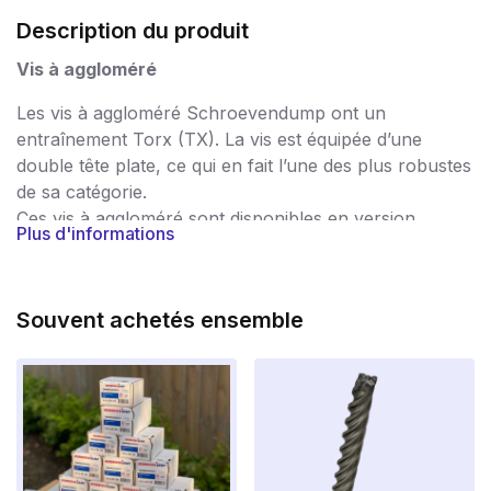
Description du produit
Vis à aggloméré
Les vis à aggloméré Schroevendump ont un
entraînement Torx (TX). La vis est équipée d’une
double tête plate, ce qui en fait l’une des plus robustes
de sa catégorie.
Ces vis à aggloméré sont disponibles en version
Plus d'informations
galvanisée.
Les vis pour panneaux d’aggloméré sont utilisées dans
un très large éventail d’applications et garantissent un
Souvent achetés ensemble
traitement sans problème. Les vis sont rigoureusement
contrôlées après la production, de sorte que vous
avez la garantie de ne travailler qu’avec des vis de
haute qualité, sans bavures et très résistantes. Les vis
portent donc le marquage CE, par lequel le fabricant
indique que le produit est conforme aux exigences en