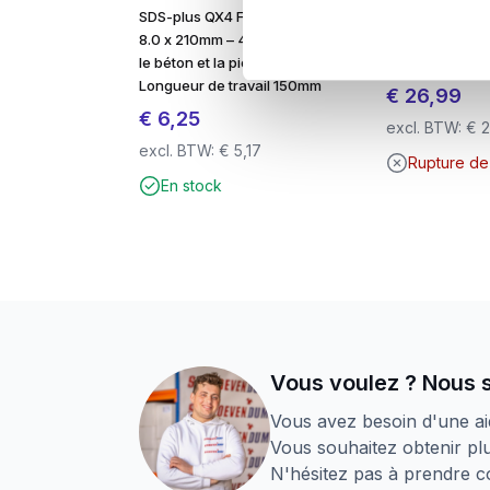
SDS-plus QX4 Foret à béton
3M Peltor Opti
8.0 x 210mm – 4-cutter – Pour
Capuchon audit
le béton et la pierre –
– Protection au
Longueur de travail 150mm
€
26,99
€
6,25
excl. BTW:
€
2
excl. BTW:
€
5,17
Rupture de
En stock
Vous voulez ? Nous 
Vous avez besoin d'une ai
Vous souhaitez obtenir plu
N'hésitez pas à prendre co