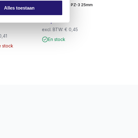
 et à déchets
Vis de vidange PZ-3 25mm
Alles toestaan
n de qualité
acier
r bennes à vis
€
0,55
excl. BTW:
€
0,45
0,41
En stock
e stock