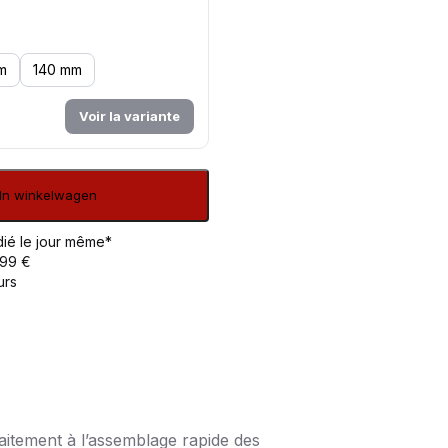
m
140 mm
Voir la variante
In winkelwagen
ié le jour même*
 99 €
urs
aitement à l’assemblage rapide des