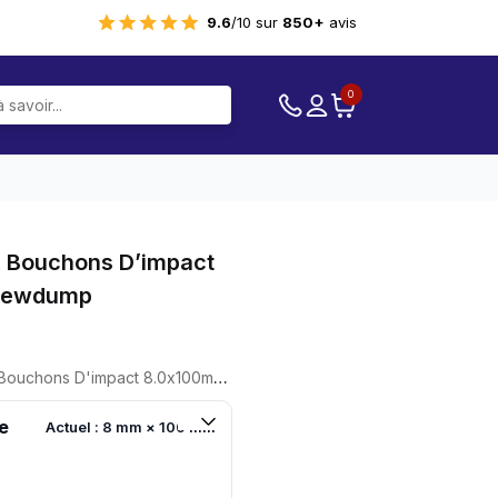
9.6
/10 sur
850+
avis
0
 Bouchons D’impact
crewdump
s D'impact 8.0x100mm PZ3 - Screwdump
e
Actuel : 8 mm × 100 mm