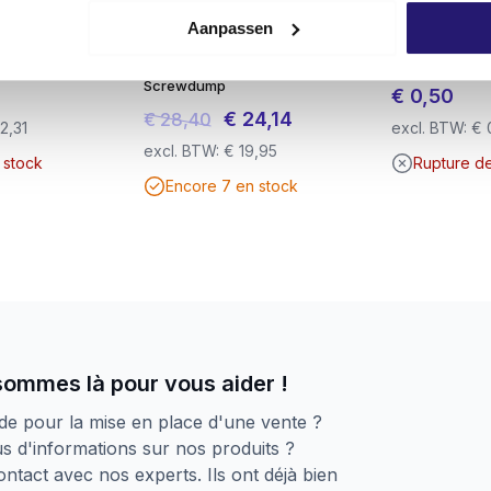
me I H510A
Seau Advantage 1000x Vis
Sacs à gravats
Aanpassen
if – SNR 27 dB
pour panneaux de particules
de constructio
ditive légère
5.0x50mm TX20 Zinc –
supérieure pou
Screwdump
€
0,50
Le
Le
€
24,14
€
28,40
2,31
excl. BTW:
€
prix
prix
excl. BTW:
€
19,95
 stock
Rupture d
initial
actuel
Encore 7 en stock
était :
est :
€ 28,40.
€ 24,14.
sommes là pour vous aider !
de pour la mise en place d'une vente ?
s d'informations sur nos produits ?
ntact avec nos experts. Ils ont déjà bien