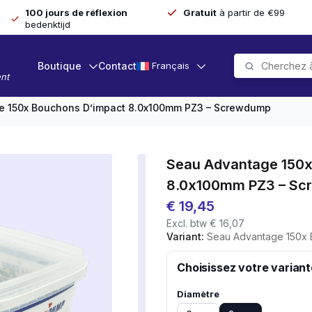
100 jours de réflexion
Gratuit
à partir de €99
bedenktijd
Boutique
Contact
Français
nt
e 150x Bouchons D’impact 8.0x100mm PZ3 – Screwdump
Seau Advantage 150x
8.0x100mm PZ3 – S
€
19,45
Excl. btw
€
16,07
Variant:
Seau Advantage 150x Bouchon
Choisissez votre variant
Diamètre