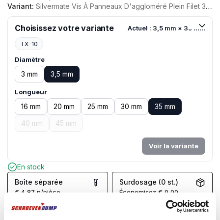
Variant:
Silvermate Vis À Panneaux D'aggloméré Plein Filet 3,5 X 35 TX-10 Zingué 200 Pièces
Choisissez votre variante
Actuel : 3,5 mm × 35 mm
TX-10
Diamètre
3 mm
3,5 mm
Longueur
16 mm
20 mm
25 mm
30 mm
35 mm
40 mm
45 mm
Voir la variante
En stock
Boîte séparée
Surdosage (0 st.)
€
4,87
p/pièce
Économisez
€
0,00
In winkelwagen