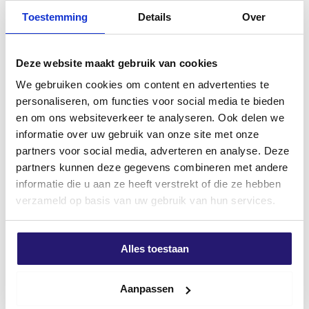
Toestemming
Details
Over
Commandé avant 17h, expédié le jour même*
Livraison gratuite à partir de 99 €
Garantie de retour de 100 jours
Deze website maakt gebruik van cookies
Évaluation des clients 9,7/10
We gebruiken cookies om content en advertenties te
DESCRIPTION
INFORMATIONS COMPLÉMENTAIRES
AVIS (0)
personaliseren, om functies voor social media te bieden
en om ons websiteverkeer te analyseren. Ook delen we
informatie over uw gebruik van onze site met onze
Description du produit
partners voor social media, adverteren en analyse. Deze
Vis à panneaux d’aggloméré silvermate
partners kunnen deze gegevens combineren met andere
En tant que vis unique sur le marché, les vis
informatie die u aan ze heeft verstrekt of die ze hebben
SilverMate Next generation ont leur propre pas
verzameld op basis van uw gebruik van hun services.
optimal et des caractéristiques spécifiques pour
chaque longueur et diamètre, qui sont légèrement ou
fortement ajustés.
Alles toestaan
Plus d'informations
Les vis courtes, au contraire, ont un pas plus petit
pour obtenir une valeur d’arrachement élevée. Les vis
Aanpassen
plus longues, de 60 à 200 mm, ont un pas de plus en