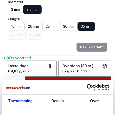
Diameter
3 mm
3,5 mm
Lengte
16 mm
20 mm
25 mm
30 mm
35 mm
40 mm
45 mm
Bekijk variant
Op voorraad
Losse doos
Overdoos (30 st.)
€
4,87
p/stuk
Bespaar
€
7,30
In winkelwagen
Voor
17:00
besteld, zelfde dag verzonden*
Gratis
verzending vanaf €99
Toestemming
Details
Over
100 dagen retourgarantie
Klantenbeoordeling
9.7
/10