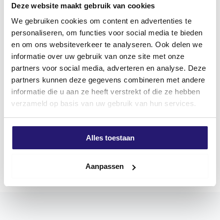
Deze website maakt gebruik van cookies
BESCHRIJVING
AANVULLENDE INFORMATIE
We gebruiken cookies om content en advertenties te
BEOORDELINGEN (0)
personaliseren, om functies voor social media te bieden
en om ons websiteverkeer te analyseren. Ook delen we
Productomschrijving
informatie over uw gebruik van onze site met onze
partners voor social media, adverteren en analyse. Deze
Spaanplaatschroeven silvermate
partners kunnen deze gegevens combineren met andere
De SilverMate Next generation schroeven hebben
informatie die u aan ze heeft verstrekt of die ze hebben
voor elke lengte en diameter, als unieke schroef in de
verzameld op basis van uw gebruik van hun services.
markt, een eigen optimale spoed en specifieke
kenmerken die licht of juist zwaar zijn aangebracht.
Alles toestaan
Korte schroeven hebben juist een kleinere spoed om
Meer weergeven
daarmee een hoge uittrekwaarde te bereiken. De
langere schroeven, vanaf 60mm tot 200mm, zijn
Aanpassen
voorzien van een steeds groter wordende spoed,
waardoor deze schroeven sneller in kunnen draaien.
De huidige schroeftollen worden steeds sterker en
sneller indraaien bespaart veel tijd.